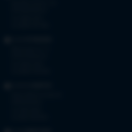
Bad Wörishoferstr. 44
87719 Mindelheim
Tel.
08261 797-0
Fax 08261 797-7160
KLINIK
OTTOBEUREN
Memminger Str. 31
87724 Ottobeuren
Tel.
08332 792-0
Fax 08332 792-5416
KLINIKUM
KEMPTEN
Robert-Weixler-Straße 50
87439 Kempten
Tel.
0831 530-0
Fax 0831 530-3533