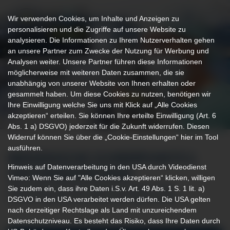
Wir verwenden Cookies, um Inhalte und Anzeigen zu
personalisieren und die Zugriffe auf unsere Website zu
analysieren. Die Informationen zu Ihrem Nutzerverhalten gehen
an unsere Partner zum Zwecke der Nutzung für Werbung und
Analysen weiter. Unsere Partner führen diese Informationen
möglicherweise mit weiteren Daten zusammen, die sie
unabhängig von unserer Website von Ihnen erhalten oder
gesammelt haben. Um diese Cookies zu nutzen, benötigen wir
Ihre Einwilligung welche Sie uns mit Klick auf „Alle Cookies
akzeptieren“ erteilen. Sie können Ihre erteilte Einwilligung (Art. 6
Abs. 1 a) DSGVO) jederzeit für die Zukunft widerrufen. Diesen
Widerruf können Sie über die „Cookie-Einstellungen“ hier im Tool
ausführen.
MEDIZINISCHE SCHWERPUNKTE &
Hinweis auf Datenverarbeitung in den USA durch Videodienst
LEISTUNGSSPEKTRUM
Vimeo: Wenn Sie auf "Alle Cookies akzeptieren“ klicken, willigen
Sie zudem ein, dass ihre Daten i.S.v. Art. 49 Abs. 1 S. 1 lit. a)
DER KLINIK FÜR ANÄSTHESIE, INTENSIV- UND
DSGVO in den USA verarbeitet werden dürfen. Die USA gelten
NOTFALLMEDIZIN AN DER KLINIK IMMENSTADT
nach derzeitiger Rechtslage als Land mit unzureichendem
Datenschutzniveau. Es besteht das Risiko, dass Ihre Daten durch