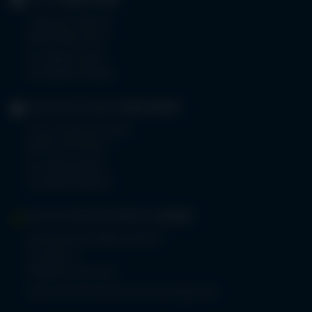
KLINIK
OBERSTDORF
Trettachstraße 16
87561 Oberstdorf
Tel.
08322 703-0
Fax 08322 703-402
GERIATRIE-KLINIKEN
SONTHOFEN
Prinz-Luitpold-Straße 1
87527 Sonthofen
Tel.
08321 804-0
Fax 08321 804-119
MVZ-FACHPRAXENVERBUND
ALLGÄU
Klinikverbund Allgäu gGmbH
Im Stillen 2
87509 Immenstadt
www.mvz-fachpraxenverbund-allgaeu.de