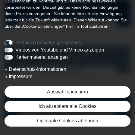
US-Behörden, zu Kontroll- und zu Überwachungszwecken,
verarbeitet werden. Derzeit gibt es keine Rechtsmittel gegen
ANÄSTHESIE
diese Praxis vorzugehen. Sie können Ihre erteilte Einwilligung
jederzeit für die Zukunft widerrufen. Diesen Widerruf können Sie
MEHR ERFAHREN
über die „Cookie-Einstellungen“ hier im Tool ausführen.
technisch notwendige Cookies
Videos von Youtube und Vimeo anzeigen
Kartenmaterial anzeigen
INTENSIVMEDIZIN
Datenschutz-Informationen
MEHR ERFAHREN
Impressum
Auswahl speichern
NOTFALLMEDIZIN
Ich akzeptiere alle Cookies
MEHR ERFAHREN
Optionale Cookies ablehnen