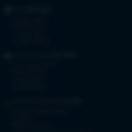
KLINIK
OBERSTDORF
Trettachstraße 16
87561 Oberstdorf
Tel.
08322 703-0
Fax 08322 703-402
GERIATRIE-KLINIKEN
SONTHOFEN
Prinz-Luitpold-Straße 1
87527 Sonthofen
Tel.
08321 804-0
Fax 08321 804-119
MVZ-FACHPRAXENVERBUND
ALLGÄU
Klinikverbund Allgäu gGmbH
Im Stillen 2
87509 Immenstadt