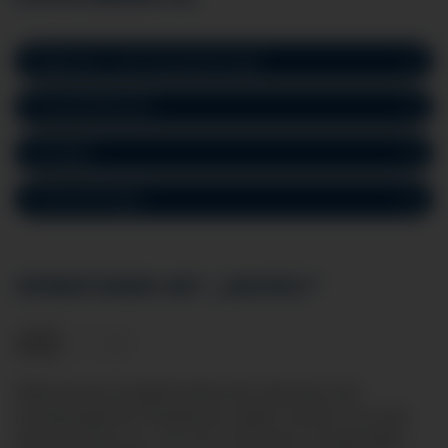
Allgemein- und Viszeralchirurgie
Frauenheilkunde
Urologie
Thoraxchirurgie
OPERATIONEN MIT „DAVINCI“
Während des Eingriffs bedient der Operateur den
hochbeweglichen Roboterarm mittels Joystick von einer
Steuerkonsole aus. „Da Vinci“ führt dann, wenige Meter