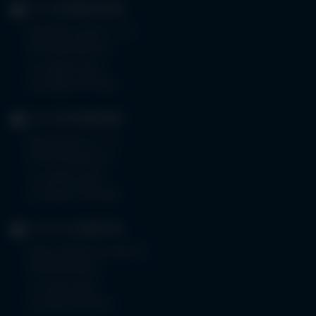
KLINIK
MINDELHEIM
Bad Wörishoferstr. 44
87719 Mindelheim
Tel.
08261 797-0
Fax 08261 797-7160
KLINIK
OTTOBEUREN
Memminger Str. 31
87724 Ottobeuren
Tel.
08332 792-0
Fax 08332 792-5416
KLINIKUM
KEMPTEN
Robert-Weixler-Straße 50
87439 Kempten
Tel.
0831 530-0
Fax 0831 530-3533