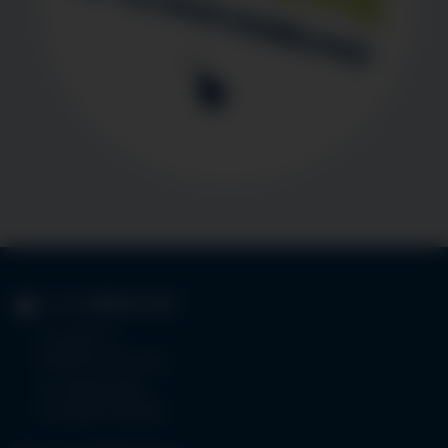
KLINIK
IMMENSTADT
Im Stillen 3
87509 Immenstadt
Tel.
08323 910-0
Fax 08323 910-350