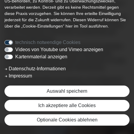
US-Behörden, zu Kontroll- und zu Überwachungszwecken,
Mit dem robotergestützten OP-Assistenzsystem „DaVinci“
verarbeitet werden. Derzeit gibt es keine Rechtsmittel gegen
hat am Klinikum Kempten die modernste aller
diese Praxis vorzugehen. Sie können Ihre erteilte Einwilligung
Entwicklungen in der minimalinvasiven Operationstechnik
jederzeit für die Zukunft widerrufen. Diesen Widerruf können Sie
Einzug gehalten (Investitionskosten: 1,7 Millionen Euro).
über die „Cookie-Einstellungen“ hier im Tool ausführen.
Diese Technik gilt in Fachkreisen als Meilenstein der
operativen Behandlung.
technisch notwendige Cookies
Sie garantiert mehr Präzision sowie eine noch geringere
Videos von Youtube und Vimeo anzeigen
und schonendere Schnittführung als herkömmliche
Kartenmaterial anzeigen
minimalinvasive Techniken. Dank noch kleinerer Schnitte
verspricht Letzteres eine bessere Wundheilung.
Datenschutz-Informationen
Impressum
Je nach Krankheitsbild des Patienten und Verfügbarkeit,
wird gemeinsam mit dem behandelnden Arzt besprochen,
Auswahl speichern
ob eine minimalinvasive Operation mit dem „Da Vinci“-
System geeignet und möglich ist.
Ich akzeptiere alle Cookies
Optionale Cookies ablehnen