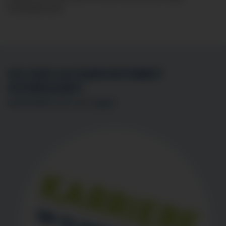
unsichtbar sind.
SIE SIND AN EINER MITARBEIT
INTERESSIERT?
BEWERBEN SIE SICH
HIER
!