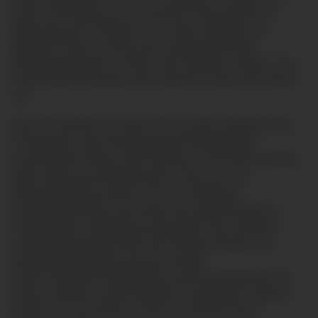
weiter, die Befehle aus und operiert höchst präzise im
Bauchraum des Patienten. So ist das Operieren auf
kleinstem Raum mit einer fast uneingeschränkten
Bewegungsfreiheit im Körper des Patienten möglich. Das
System gleicht überdies das natürliche Zittern der Hände
aus.
Über den Monitor der High-Tech-Konsole beobachtet der
Chirurg jede seiner ferngesteuerten Bewegungen
innerhalb des Körpers des Patienten. Die Kamera eröffnet
dabei völlig neue Möglichkeiten, indem sie eine
dreidimensionale Ansicht in bis zu zwölffacher
Vergrößerung liefert und zudem das Operationsfeld im
Körperinneren vollständig ausleuchtet. Die exzellente
visuelle Darstellung macht auch kleinste Details und
feinste Nervenstränge sehr gut sichtbar
Dank Fluoreszenz-Bildgebung und hochauflösender 3D-
Kamera könnten sogar winzigste Tumoranteile entdeckt
werden, die ansonsten für das menschliche Auge