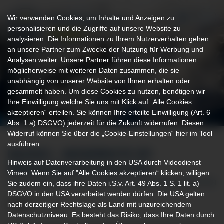
Wir verwenden Cookies, um Inhalte und Anzeigen zu
personalisieren und die Zugriffe auf unsere Website zu
analysieren. Die Informationen zu Ihrem Nutzerverhalten gehen
an unsere Partner zum Zwecke der Nutzung für Werbung und
Analysen weiter. Unsere Partner führen diese Informationen
möglicherweise mit weiteren Daten zusammen, die sie
unabhängig von unserer Website von Ihnen erhalten oder
gesammelt haben. Um diese Cookies zu nutzen, benötigen wir
Ihre Einwilligung welche Sie uns mit Klick auf „Alle Cookies
akzeptieren“ erteilen. Sie können Ihre erteilte Einwilligung (Art. 6
Abs. 1 a) DSGVO) jederzeit für die Zukunft widerrufen. Diesen
Widerruf können Sie über die „Cookie-Einstellungen“ hier im Tool
ausführen.
DAVINCI – MODERNSTE OP-
Hinweis auf Datenverarbeitung in den USA durch Videodienst
PRÄZISIONSTECHNOLOGIE
Vimeo: Wenn Sie auf "Alle Cookies akzeptieren“ klicken, willigen
Sie zudem ein, dass ihre Daten i.S.v. Art. 49 Abs. 1 S. 1 lit. a)
FÜR MINIMALINVASIVE EINGRIFFE AM KLINIKUM KEMPTEN
DSGVO in den USA verarbeitet werden dürfen. Die USA gelten
nach derzeitiger Rechtslage als Land mit unzureichendem
Datenschutzniveau. Es besteht das Risiko, dass Ihre Daten durch