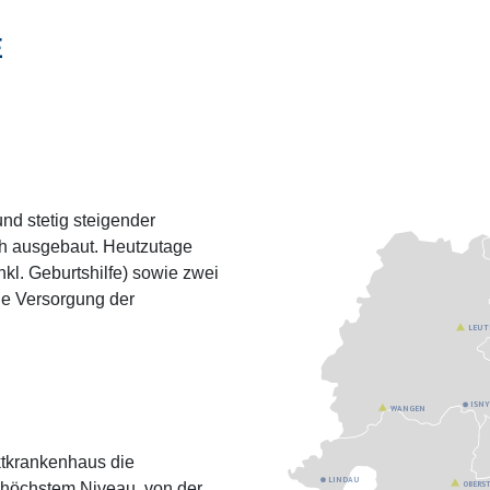
E
nd stetig steigender
ch ausgebaut. Heutzutage
kl. Geburtshilfe) sowie zwei
e Versorgung der
LEUT
ISN
WANGEN
tkrankenhaus die
LINDAU
 höchstem Niveau, von der
OBERS