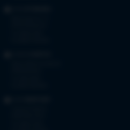
KLINIK
OTTOBEUREN
Memminger Str. 31
87724 Ottobeuren
Tel.
08332 792-0
Fax 08332 792-5416
KLINIKUM
KEMPTEN
Robert-Weixler-Straße 50
87439 Kempten
Tel.
0831 530-0
Fax 0831 530-3533
KLINIK
OBERSTDORF
Trettachstraße 16
87561 Oberstdorf
Tel.
08322 703-0