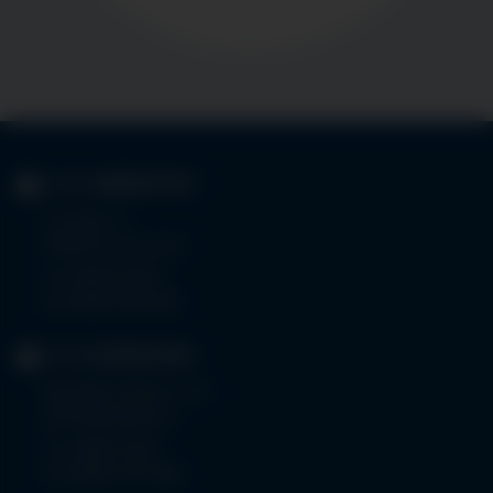
KLINIK
IMMENSTADT
Im Stillen 3
87509 Immenstadt
Tel.
08323 910-0
Fax 08323 910-350
KLINIK
MINDELHEIM
Bad Wörishoferstr. 44
87719 Mindelheim
Tel.
08261 797-0
Fax 08261 797-7160