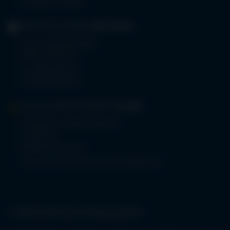
Fax 08322 703-402
GERIATRIE-KLINIKEN
SONTHOFEN
Prinz-Luitpold-Straße 1
87527 Sonthofen
Tel.
08321 804-0
Fax 08321 804-119
MVZ-FACHPRAXENVERBUND
ALLGÄU
Klinikverbund Allgäu gGmbH
Im Stillen 2
87509 Immenstadt
www.mvz-fachpraxenverbund-allgaeu.de
© 2026 Klinikverbund Allgäu gGmbH