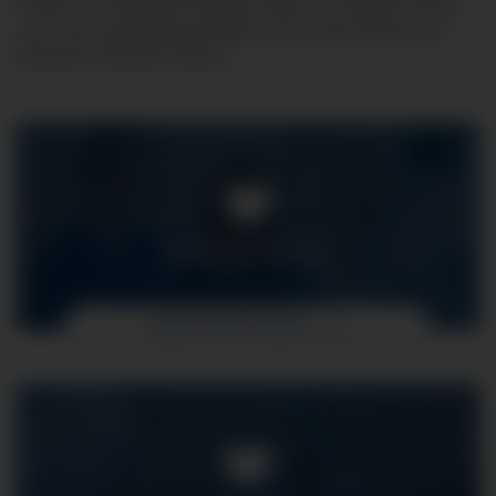
werden. Am Klinikum Kempten bieten wir darüber hinaus
noch eine Kinderintensivstation, die unsere kleinen bis
kleinsten Patienten betreut.
INTENSIVPFLEGE
MEHR ERFAHREN