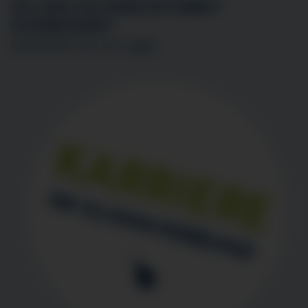
SIE SIND AN EINER MITARBEIT
INTERESSIERT?
BEWERBEN SIE SICH
HIER
!