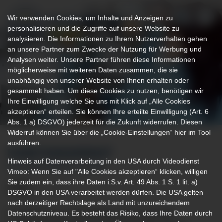
Wir verwenden Cookies, um Inhalte und Anzeigen zu
personalisieren und die Zugriffe auf unsere Website zu
analysieren. Die Informationen zu Ihrem Nutzerverhalten gehen
an unsere Partner zum Zwecke der Nutzung für Werbung und
Analysen weiter. Unsere Partner führen diese Informationen
möglicherweise mit weiteren Daten zusammen, die sie
unabhängig von unserer Website von Ihnen erhalten oder
gesammelt haben. Um diese Cookies zu nutzen, benötigen wir
Ihre Einwilligung welche Sie uns mit Klick auf „Alle Cookies
akzeptieren“ erteilen. Sie können Ihre erteilte Einwilligung (Art. 6
Abs. 1 a) DSGVO) jederzeit für die Zukunft widerrufen. Diesen
Widerruf können Sie über die „Cookie-Einstellungen“ hier im Tool
ausführen.
FUNKTIONSDIENST
Hinweis auf Datenverarbeitung in den USA durch Videodienst
IM KLINIKVERBUND ALLGÄU
Vimeo: Wenn Sie auf "Alle Cookies akzeptieren“ klicken, willigen
Sie zudem ein, dass ihre Daten i.S.v. Art. 49 Abs. 1 S. 1 lit. a)
DSGVO in den USA verarbeitet werden dürfen. Die USA gelten
nach derzeitiger Rechtslage als Land mit unzureichendem
In Ergänzung zur Normalpflege gibt es spezielle
Datenschutzniveau. Es besteht das Risiko, dass Ihre Daten durch