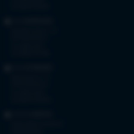
Tel.
08323 910-0
Fax 08323 910-350
KLINIK
MINDELHEIM
Bad Wörishoferstr. 44
87719 Mindelheim
Tel.
08261 797-0
Fax 08261 797-7160
KLINIK
OTTOBEUREN
Memminger Str. 31
87724 Ottobeuren
Tel.
08332 792-0
Fax 08332 792-5416
KLINIKUM
KEMPTEN
Robert-Weixler-Straße 50
87439 Kempten