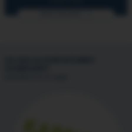
UNSER TEAM
MEHR ERFAHREN
SIE SIND AN EINER MITARBEIT
INTERESSIERT?
BEWERBEN SIE SICH
HIER
!