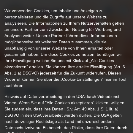
Wir verwenden Cookies, um Inhalte und Anzeigen zu
personalisieren und die Zugriffe auf unsere Website zu
analysieren. Die Informationen zu Ihrem Nutzerverhalten gehen
an unsere Partner zum Zwecke der Nutzung für Werbung und
Analysen weiter. Unsere Partner führen diese Informationen
möglicherweise mit weiteren Daten zusammen, die sie
unabhängig von unserer Website von Ihnen erhalten oder
gesammelt haben. Um diese Cookies zu nutzen, benötigen wir
Ihre Einwilligung welche Sie uns mit Klick auf „Alle Cookies
akzeptieren“ erteilen. Sie können Ihre erteilte Einwilligung (Art. 6
Abs. 1 a) DSGVO) jederzeit für die Zukunft widerrufen. Diesen
Widerruf können Sie über die „Cookie-Einstellungen“ hier im Tool
ausführen.
BRUSTZENTRUM
Hinweis auf Datenverarbeitung in den USA durch Videodienst
AM KLINIKUM KEMPTEN
Vimeo: Wenn Sie auf "Alle Cookies akzeptieren“ klicken, willigen
Sie zudem ein, dass ihre Daten i.S.v. Art. 49 Abs. 1 S. 1 lit. a)
DSGVO in den USA verarbeitet werden dürfen. Die USA gelten
nach derzeitiger Rechtslage als Land mit unzureichendem
Interdisziplinäres Brustzentrum am Klinikum Kempten
Datenschutzniveau. Es besteht das Risiko, dass Ihre Daten durch