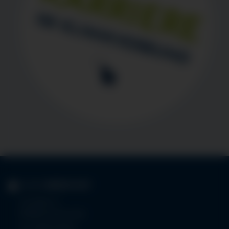
KLINIK
IMMENSTADT
Im Stillen 3
87509 Immenstadt