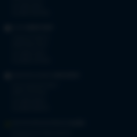
Tel.
0831 530-0
Fax 0831 530-3533
KLINIK
OBERSTDORF
Trettachstraße 16
87561 Oberstdorf
Tel.
08322 703-0
Fax 08322 703-402
GERIATRIE-KLINIKEN
SONTHOFEN
Prinz-Luitpold-Straße 1
87527 Sonthofen
Tel.
08321 804-0
Fax 08321 804-119
MVZ-FACHPRAXENVERBUND
ALLGÄU
Klinikverbund Allgäu gGmbH