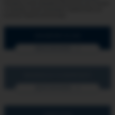
Standards und der aktuellsten Erkenntnisse eine Therapie
zu entwerfen, die die individuellen Gegebenheiten der
einzelnen Patientin berücksichtigt.
IHR KONTAKT ZU UNS
MEHR ERFAHREN
MEDIZINISCHE SCHWERPUNKTE
MEHR ERFAHREN