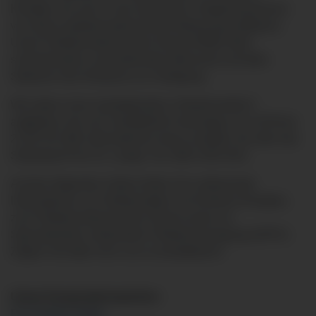
Kempten als auch in der häuslichen Umgebung können
von deren palliativmedizinischer Betreuung profitieren.
Unser Palliativmedizinischer Dienst (PMD) steht
schwerkranken und sterbenden Menschen auf allen
Stationen des Klinikums zur Verfügung.
Wir haben einen Qualitätszirkel „Palliativmedizin“
aufgebaut, der sich vierteljährlich dienstags von 19:30 bis
21:00 Uhr trifft. Informationen hierzu erhalten Sie über das
Sekretariat Prof. Dr. Langer, Tel. 0831 530-2241.
Auf den folgenden Seiten finden Sie umfassende
Informationen zur Palliativstation am Klinikum Kempten,
zum Palliativmedizinischen Dienst sowie zur
Spezialisierten ambulanten Palliativversorgung (SAPV).
Zögern Sie bitte nicht, uns zu kontaktieren!
Unser Kooperationspartner:
Pro Palliativ Allgäu