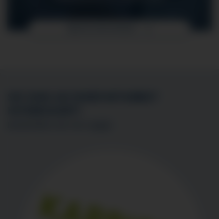
MEHR ERFAHREN
SIE SIND AN EINER MITARBEIT
INTERESSIERT?
BEWERBEN SIE SICH
HIER
!