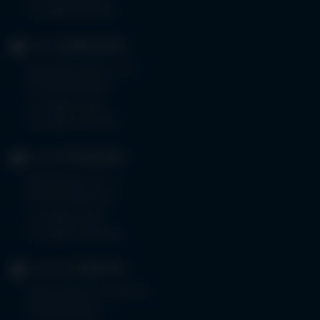
Fax 08323 910-350
KLINIK
MINDELHEIM
Bad Wörishoferstr. 44
87719 Mindelheim
Tel.
08261 797-0
Fax 08261 797-7160
KLINIK
OTTOBEUREN
Memminger Str. 31
87724 Ottobeuren
Tel.
08332 792-0
Fax 08332 792-5416
KLINIKUM
KEMPTEN
Robert-Weixler-Straße 50
87439 Kempten