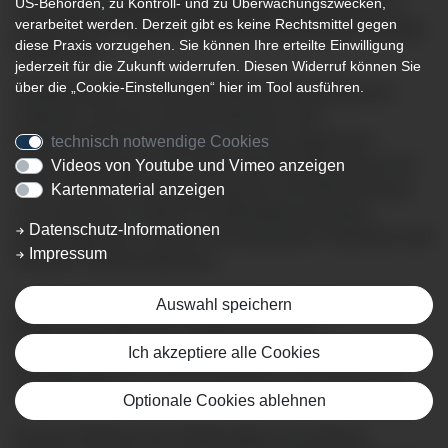
US-Behörden, zu Kontroll- und zu Überwachungszwecken,
heilen oder langfristig unter Kontrolle zu bekommen. In
verarbeitet werden. Derzeit gibt es keine Rechtsmittel gegen
diesen Fällen nimmt die Palliativversorgung eine wichtige
diese Praxis vorzugehen. Sie können Ihre erteilte Einwilligung
Position ein.
jederzeit für die Zukunft widerrufen. Diesen Widerruf können Sie
über die „Cookie-Einstellungen“ hier im Tool ausführen.
Palliativmedizin ist die ganzheitliche Behandlung von
Patienten mit einer voranschreitenden, weit
fortgeschrittenen Erkrankung und einer begrenzten
technisch notwendige Cookies
Lebenserwartung zu der Zeit, in der die Erkrankung nicht
Videos von Youtube und Vimeo anzeigen
mehr auf eine Behandlung anspricht. Der Beherrschung
Kartenmaterial anzeigen
von Schmerzen, anderen Krankheitsbeschwerden,
Datenschutz-Informationen
psychologischen, sozialen und spirituellen Problemen wird
Impressum
höchste Priorität eingeräumt.
Unser multiprofessionelles und interdisziplinäres Team
Auswahl speichern
besteht aus erfahrenen Palliativmedizinern,
Palliativfachkräfte, Sozialpädagogen, Physiotherapeuten,
Ich akzeptiere alle Cookies
Kunsttherapeuten, Psychoonkologen, Seelsorgern und
Hospizhelfern.
Optionale Cookies ablehnen
Sowohl Patienten der Palliativstation am Klinikum