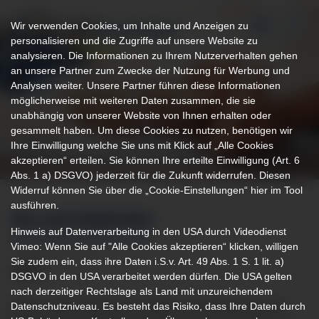
Wir verwenden Cookies, um Inhalte und Anzeigen zu
personalisieren und die Zugriffe auf unsere Website zu
analysieren. Die Informationen zu Ihrem Nutzerverhalten gehen
an unsere Partner zum Zwecke der Nutzung für Werbung und
Analysen weiter. Unsere Partner führen diese Informationen
möglicherweise mit weiteren Daten zusammen, die sie
unabhängig von unserer Website von Ihnen erhalten oder
gesammelt haben. Um diese Cookies zu nutzen, benötigen wir
Ihre Einwilligung welche Sie uns mit Klick auf „Alle Cookies
akzeptieren“ erteilen. Sie können Ihre erteilte Einwilligung (Art. 6
Abs. 1 a) DSGVO) jederzeit für die Zukunft widerrufen. Diesen
Widerruf können Sie über die „Cookie-Einstellungen“ hier im Tool
ausführen.
PALLIATIVMEDIZIN
Hinweis auf Datenverarbeitung in den USA durch Videodienst
IM KLINIKVERBUND ALLGÄU
Vimeo: Wenn Sie auf "Alle Cookies akzeptieren“ klicken, willigen
Sie zudem ein, dass ihre Daten i.S.v. Art. 49 Abs. 1 S. 1 lit. a)
DSGVO in den USA verarbeitet werden dürfen. Die USA gelten
nach derzeitiger Rechtslage als Land mit unzureichendem
Nicht in allen Fällen ist es möglich, eine Erkrankung zu
Datenschutzniveau. Es besteht das Risiko, dass Ihre Daten durch