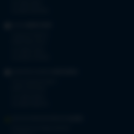
Tel.
0831 530-0
Fax 0831 530-3533
KLINIK
OBERSTDORF
Trettachstraße 16
87561 Oberstdorf
Tel.
08322 703-0
Fax 08322 703-402
GERIATRIE-KLINIKEN
SONTHOFEN
Prinz-Luitpold-Straße 1
87527 Sonthofen
Tel.
08321 804-0
Fax 08321 804-119
MVZ-FACHPRAXENVERBUND
ALLGÄU
Klinikverbund Allgäu gGmbH