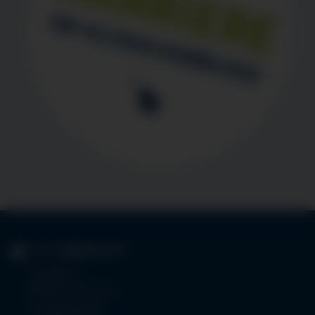
KLINIK
IMMENSTADT
Im Stillen 3
87509 Immenstadt
Tel.
08323 910-0