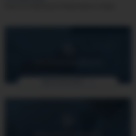
Verein zur Förderung der Palliativmedizin im Allgäu
STATIONÄRE BEHANDLUNG
MEHR ERFAHREN
AMBULANTE BEHANDLUNG