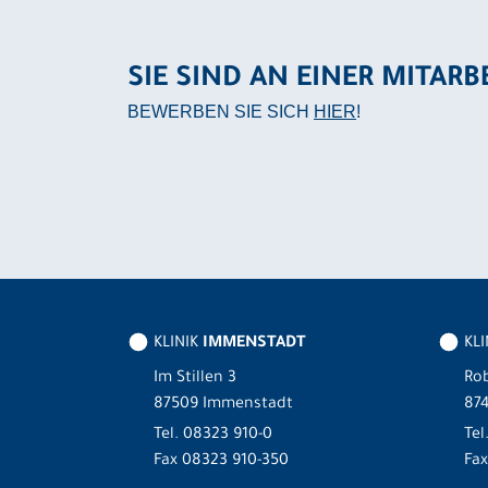
SIE SIND AN EINER MITARB
BEWERBEN SIE SICH
HIER
!
KLINIK
IMMENSTADT
KL
Im Stillen 3
Rob
87509 Immenstadt
87
Tel.
08323 910-0
Tel
Fax 08323 910-350
Fax