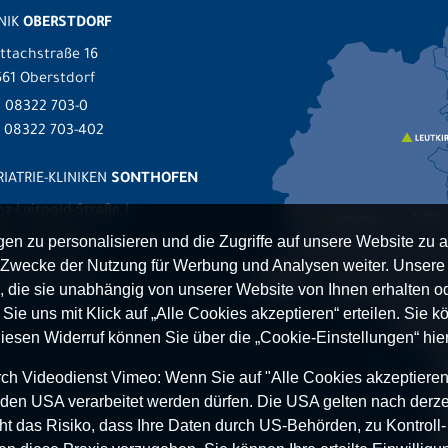
NIK
OBERSTDORF
ttachstraße 16
61 Oberstdorf
.
08322 703-0
x 08322 703-402
IATRIE-KLINIKEN
SONTHOFEN
nz-Luitpold-Straße 1
527 Sonthofen
n zu personalisieren und die Zugriffe auf unsere Website zu a
.
08321 804-0
Zwecke der Nutzung für Werbung und Analysen weiter. Unsere P
 08321 804-119
 die sie unabhängig von unserer Website von Ihnen erhalten 
ie uns mit Klick auf „Alle Cookies akzeptieren“ erteilen. Sie kön
Diesen Widerruf können Sie über die „Cookie-Einstellungen“ hier
h Videodienst Vimeo: Wenn Sie auf "Alle Cookies akzeptieren“ 
 in den USA verarbeitet werden dürfen. Die USA gelten nach derze
t das Risiko, dass Ihre Daten durch US-Behörden, zu Kontroll