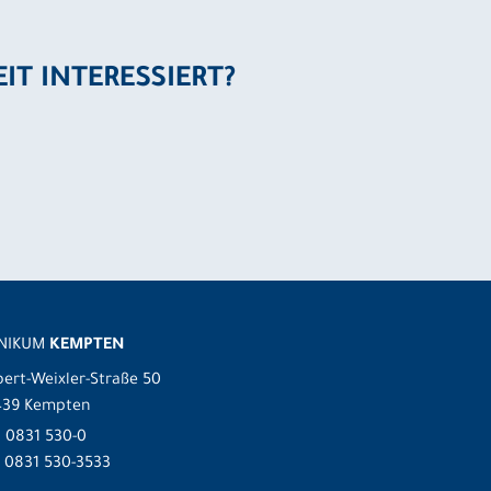
EIT INTERESSIERT?
INIKUM
KEMPTEN
ert-Weixler-Straße 50
439 Kempten
.
0831 530-0
 0831 530-3533