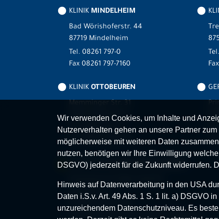
KLINIK
MINDELHEIM
KLI
Bad Wörishoferstr. 44
Tre
87719 Mindelheim
875
Tel.
08261 797-0
Tel
Fax 08261 797-7160
Fa
KLINIK
OTTOBEUREN
GER
Memminger Str. 31
Pri
87724 Ottobeuren
87
Wir verwenden Cookies, um Inhalte und Anzeige
Tel.
08332 792-0
Tel
Nutzerverhalten gehen an unsere Partner zum 
Fax 08332 792-5416
Fax
möglicherweise mit weiteren Daten zusammen,
nutzen, benötigen wir Ihre Einwilligung welche S
MVZ-FACHPRAXENVERBUND
ALLGÄU
DSGVO) jederzeit für die Zukunft widerrufen. 
Klinikverbund Allgäu gGmbH
Hinweis auf Datenverarbeitung in den USA durc
Im Stillen 2
Daten i.S.v. Art. 49 Abs. 1 S. 1 lit. a) DSGVO
87509 Immenstadt
unzureichendem Datenschutzniveau. Es besteh
www.mvz-fachpraxenverbund-allgaeu.de