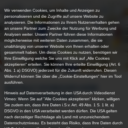
Wir verwenden Cookies, um Inhalte und Anzeigen zu
personalisieren und die Zugriffe auf unsere Website zu
analysieren. Die Informationen zu Ihrem Nutzerverhalten gehen
an unsere Partner zum Zwecke der Nutzung für Werbung und
Analysen weiter. Unsere Partner führen diese Informationen
möglicherweise mit weiteren Daten zusammen, die sie
unabhängig von unserer Website von Ihnen erhalten oder
gesammelt haben. Um diese Cookies zu nutzen, benötigen wir
Ihre Einwilligung welche Sie uns mit Klick auf „Alle Cookies
akzeptieren“ erteilen. Sie können Ihre erteilte Einwilligung (Art. 6
Abs. 1 a) DSGVO) jederzeit für die Zukunft widerrufen. Diesen
Widerruf können Sie über die „Cookie-Einstellungen“ hier im Tool
ausführen.
ZENTRALE INTERDISZIPLINÄRE
Hinweis auf Datenverarbeitung in den USA durch Videodienst
NOTAUFNAHME (ZINA)
Vimeo: Wenn Sie auf "Alle Cookies akzeptieren“ klicken, willigen
Sie zudem ein, dass ihre Daten i.S.v. Art. 49 Abs. 1 S. 1 lit. a)
IN DER KLINIK IMMENSTADT
DSGVO in den USA verarbeitet werden dürfen. Die USA gelten
nach derzeitiger Rechtslage als Land mit unzureichendem
Datenschutzniveau. Es besteht das Risiko, dass Ihre Daten durch