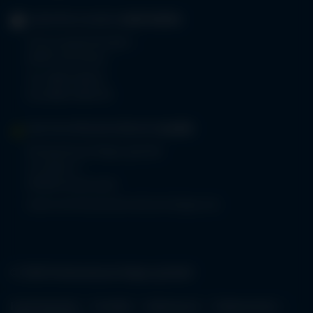
GERIATRIE-KLINIKEN
SONTHOFEN
Prinz-Luitpold-Straße 1
87527 Sonthofen
Tel.
08321 804-0
Fax 08321 804-119
MVZ-FACHPRAXENVERBUND
ALLGÄU
Klinikverbund Allgäu gGmbH
Im Stillen 2
87509 Immenstadt
www.mvz-fachpraxenverbund-allgaeu.de
© 2026 Klinikverbund Allgäu gGmbH
Karriereportal
Kontakt
Impressum
Datenschutz