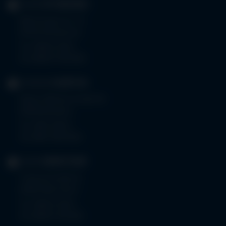
KLINIK
OTTOBEUREN
Memminger Str. 31
87724 Ottobeuren
Tel.
08332 792-0
Fax 08332 792-5416
KLINIKUM
KEMPTEN
Robert-Weixler-Straße 50
87439 Kempten
Tel.
0831 530-0
Fax 0831 530-3533
KLINIK
OBERSTDORF
Trettachstraße 16
87561 Oberstdorf
Tel.
08322 703-0
Fax 08322 703-402