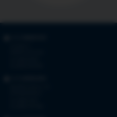
KLINIK
IMMENSTADT
Im Stillen 3
87509 Immenstadt
Tel.
08323 910-0
Fax 08323 910-350
KLINIK
MINDELHEIM
Bad Wörishoferstr. 44
87719 Mindelheim
Tel.
08261 797-0
Fax 08261 797-7160