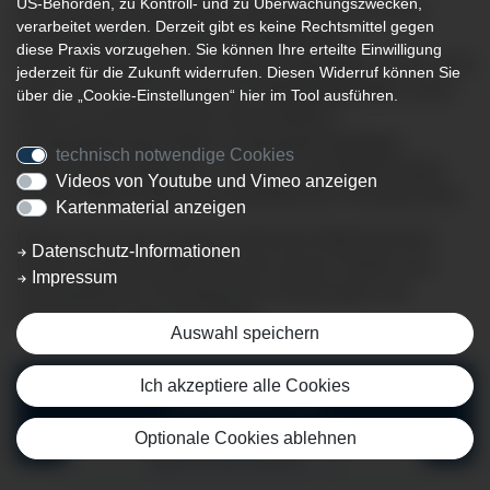
US-Behörden, zu Kontroll- und zu Überwachungszwecken,
Die Zentrale Interdisziplinäre Notaufnahme der Klinik
verarbeitet werden. Derzeit gibt es keine Rechtsmittel gegen
Immenstadt ist die zentrale Anlaufstelle der
diese Praxis vorzugehen. Sie können Ihre erteilte Einwilligung
Notfallversorgung für das südliche Oberallgäu. Hierzu steht
jederzeit für die Zukunft widerrufen. Diesen Widerruf können Sie
rund um die Uhr ein Team aus Notfallpflegekräften sowie
über die „Cookie-Einstellungen“ hier im Tool ausführen.
Ärzten aus den Bereichen Innere Medizin,
Gynäkologie/Geburtshilfe, Kardiologie/Angiologie,
technisch notwendige Cookies
Pneumologie, Allgemein-, Viszeral- und Gefäßchirurgie
Videos von Youtube und Vimeo anzeigen
sowie Unfallchirurgie und orthopädischer Chirurgie bereit.
Kartenmaterial anzeigen
Ergänzt durch den Einsatz modernster Medizintechnik
Datenschutz-Informationen
können wir der Bevölkerung und unseren Gästen eine
Impressum
hochqualifizierte Versorgung bei Verletzungen und
Erkrankungen aller Art anbieten.
Auswahl speichern
Ich akzeptiere alle Cookies
IHR WEG ZU UNS
Optionale Cookies ablehnen
MEHR ERFAHREN