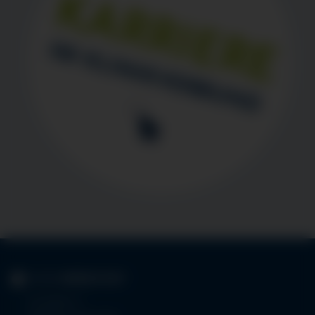
KLINIK
IMMENSTADT
Im Stillen 3