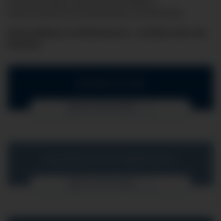
Schmerztherapie sowie eine bestmögliche
intensivmedizinische Behandlung zur Anwendung.
Intensivpfleger im Klinikverbund – ein Blick hinter die
Kulissen.
IHR WEG ZU UNS
MEHR ERFAHREN
MEDIZINISCHE SCHWERPUNKTE
MEHR ERFAHREN