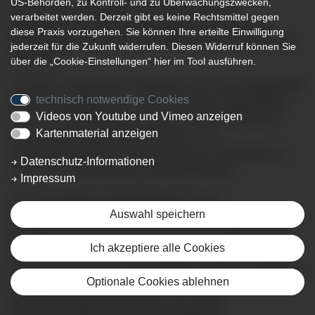
US-Behörden, zu Kontroll- und zu Überwachungszwecken,
Die Klinik für Anästhesie, Intensivmedizin und
verarbeitet werden. Derzeit gibt es keine Rechtsmittel gegen
Notfallmedizin am Klinikum Kempten ist als zentrale
diese Praxis vorzugehen. Sie können Ihre erteilte Einwilligung
Einrichtung für sämtliche Fachabteilungen des Klinikums
jederzeit für die Zukunft widerrufen. Diesen Widerruf können Sie
zuständig.
über die „Cookie-Einstellungen“ hier im Tool ausführen.
Für diese umfassenden Tätigkeiten sind unsere Mitarbeiter
technisch notwendige Cookies
speziell ausgebildet und halten sich durch regelmäßige
Videos von Youtube und Vimeo anzeigen
Fort- und Weiterbildungen auf dem neuesten Stand. In
Kartenmaterial anzeigen
Verbindung mit modernster Narkose- und
Überwachungstechnik sorgen wir für ein Höchstmaß an
Datenschutz-Informationen
Sicherheit, Schmerzarmut und Wohlbefinden.
Impressum
Um eine optimale anästhesiologische und
Auswahl speichern
intensivmedizinische Versorgung unserer Patienten zu
gewährleisten, wurden in unserem Haus insgesamt zehn
Ich akzeptiere alle Cookies
Operationssäle mit drei angrenzenden Aufwachräumen
errichtet. Hier kommen alle gängigen modernen Verfahren
Optionale Cookies ablehnen
der Allgemeinanästhesie, der rückenmarksnahen und
peripheren Regionalanästhesie, der akuten