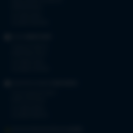
Robert-Weixler-Straße 50
87439 Kempten
Tel.
0831 530-0
Fax 0831 530-3533
KLINIK
OBERSTDORF
Trettachstraße 16
87561 Oberstdorf
Tel.
08322 703-0
Fax 08322 703-402
GERIATRIE-KLINIKEN
SONTHOFEN
Prinz-Luitpold-Straße 1
87527 Sonthofen
Tel.
08321 804-0
Fax 08321 804-119
MVZ-FACHPRAXENVERBUND
ALLGÄU