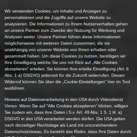
Wir verwenden Cookies, um Inhalte und Anzeigen zu
personalisieren und die Zugriffe auf unsere Website zu
analysieren. Die Informationen zu Ihrem Nutzerverhalten gehen
an unsere Partner zum Zwecke der Nutzung für Werbung und
Analysen weiter. Unsere Partner führen diese Informationen
möglicherweise mit weiteren Daten zusammen, die sie
unabhängig von unserer Website von Ihnen erhalten oder
gesammelt haben. Um diese Cookies zu nutzen, benötigen wir
Ihre Einwilligung welche Sie uns mit Klick auf „Alle Cookies
akzeptieren“ erteilen. Sie können Ihre erteilte Einwilligung (Art. 6
Abs. 1 a) DSGVO) jederzeit für die Zukunft widerrufen. Diesen
Widerruf können Sie über die „Cookie-Einstellungen“ hier im Tool
ausführen.
ANÄSTHESIE, INTENSIVMEDIZIN UND
Hinweis auf Datenverarbeitung in den USA durch Videodienst
NOTFALLMEDIZIN
Vimeo: Wenn Sie auf "Alle Cookies akzeptieren“ klicken, willigen
Sie zudem ein, dass ihre Daten i.S.v. Art. 49 Abs. 1 S. 1 lit. a)
AM KLINIKUM KEMPTEN
DSGVO in den USA verarbeitet werden dürfen. Die USA gelten
nach derzeitiger Rechtslage als Land mit unzureichendem
Datenschutzniveau. Es besteht das Risiko, dass Ihre Daten durch