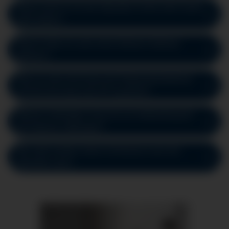
Warum darf ich vor der Operation nichts mehr essen
oder trinken?
Warum habe ich nach einer früheren Narkose
gefroren?
Was ist, wenn die Dauer der Regionalanästhesie
nicht für die Dauer der OP ausreicht?
Welche Unterlagen muss ich zur Vorbereitung für
die Narkose mitbringen?
Wie stark werden meine Schmerzen nach der
Operation sein?