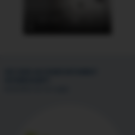
SIE SIND AN EINER MITARBEIT
INTERESSIERT?
BEWERBEN SIE SICH
HIER
!