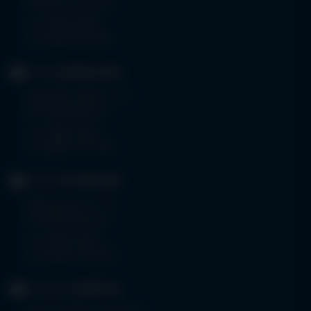
87509 Immenstadt
Tel.
08323 910-0
Fax 08323 910-350
KLINIK
MINDELHEIM
Bad Wörishoferstr. 44
87719 Mindelheim
Tel.
08261 797-0
Fax 08261 797-7160
KLINIK
OTTOBEUREN
Memminger Str. 31
87724 Ottobeuren
Tel.
08332 792-0
Fax 08332 792-5416
KLINIKUM
KEMPTEN