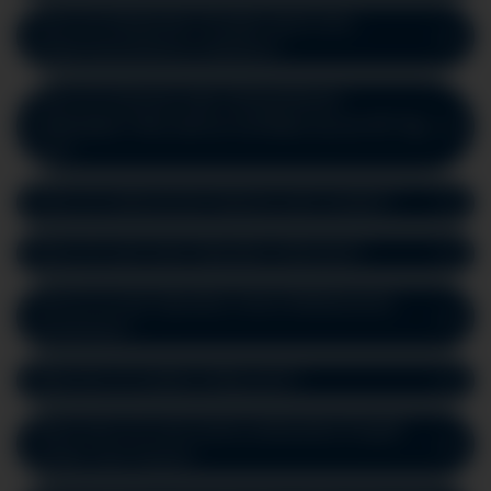
Kann ein bleibender Schaden durch eine
Regionalanästhesie entstehen?
Kann ich Schmuck oder Zahnprothesen
anbehalten? Wie sieht es mit Make-Up am OP-Tag
aus?
Kann ich während der Narkose wach werden?
Muss ich nach einer Operation erbrechen?
Soll ich vor der Operation meine Medikamente
einnehmen?
Wann bin ich wieder richtig wach?
Wann kann ich nach einem ambulanten Eingriff
wieder nach Hause?