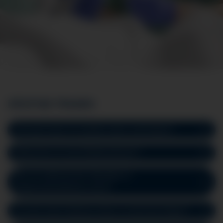
HÄUFIGE FRAGEN
Ab wann kann ich wieder essen und trinken?
Bekomme ich eine Bluttransfusion?
Bin ich während der Operation in
Regionalanästhesie wach?
Ist nach einer Narkose etwas zu berücksichtigen?