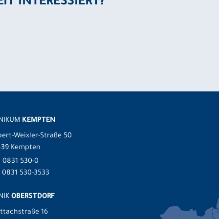
EIT INTERESSIERT?
INIKUM
KEMPTEN
ert-Weixler-Straße 50
439 Kempten
.
0831 530-0
 0831 530-3533
NIK
OBERSTDORF
ttachstraße 16