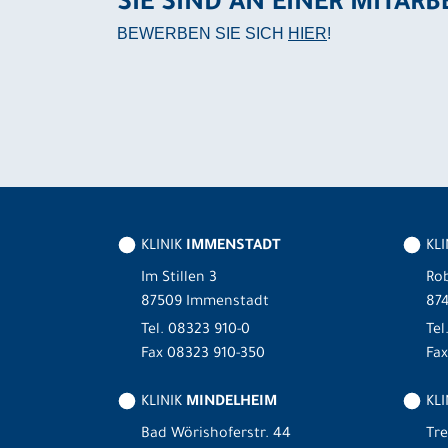
SIE SIND AN EINER MITARB
BEWERBEN SIE SICH
HIER
!
KLINIK
IMMENSTADT
KL
Im Stillen 3
Rob
87509 Immenstadt
87
Tel.
08323 910-0
Tel
Fax 08323 910-350
Fax
KLINIK
MINDELHEIM
KLI
Bad Wörishoferstr. 44
Tre