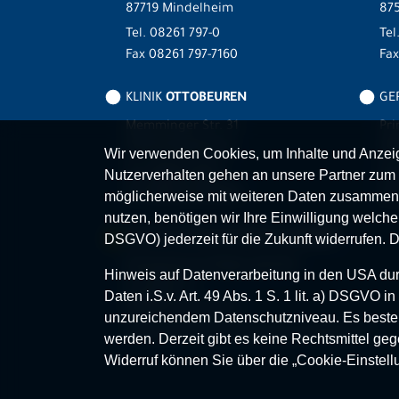
87719 Mindelheim
875
Tel.
08261 797-0
Tel
Fax 08261 797-7160
Fa
KLINIK
OTTOBEUREN
GER
Memminger Str. 31
Pri
87724 Ottobeuren
87
Wir verwenden Cookies, um Inhalte und Anzeige
Tel.
08332 792-0
Tel
Nutzerverhalten gehen an unsere Partner zum 
Fax 08332 792-5416
Fax
möglicherweise mit weiteren Daten zusammen,
nutzen, benötigen wir Ihre Einwilligung welche S
MVZ-FACHPRAXENVERBUND
ALLGÄU
DSGVO) jederzeit für die Zukunft widerrufen. 
Klinikverbund Allgäu gGmbH
Hinweis auf Datenverarbeitung in den USA durc
Im Stillen 2
Daten i.S.v. Art. 49 Abs. 1 S. 1 lit. a) DSGVO
87509 Immenstadt
unzureichendem Datenschutzniveau. Es besteh
www.mvz-fachpraxenverbund-allgaeu.de
werden. Derzeit gibt es keine Rechtsmittel geg
Widerruf können Sie über die „Cookie-Einstell