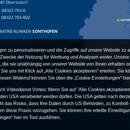
61 Oberstdorf
.
08322 703-0
x 08322 703-402
IATRIE-KLINIKEN
SONTHOFEN
nz-Luitpold-Straße 1
527 Sonthofen
n zu personalisieren und die Zugriffe auf unsere Website zu a
.
08321 804-0
Zwecke der Nutzung für Werbung und Analysen weiter. Unsere P
 08321 804-119
 die sie unabhängig von unserer Website von Ihnen erhalten 
ie uns mit Klick auf „Alle Cookies akzeptieren“ erteilen. Sie kön
Diesen Widerruf können Sie über die „Cookie-Einstellungen“ hier
h Videodienst Vimeo: Wenn Sie auf "Alle Cookies akzeptieren“ 
 in den USA verarbeitet werden dürfen. Die USA gelten nach derze
t das Risiko, dass Ihre Daten durch US-Behörden, zu Kontroll
en diese Praxis vorzugehen. Sie können Ihre erteilte Einwilligun
ungen“ hier im Tool ausführen.