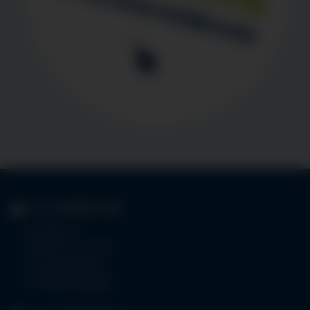
KLINIK
IMMENSTADT
Im Stillen 3
87509 Immenstadt
Tel.
08323 910-0
Fax 08323 910-350