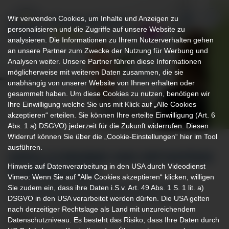
Wir verwenden Cookies, um Inhalte und Anzeigen zu
personalisieren und die Zugriffe auf unsere Website zu
analysieren. Die Informationen zu Ihrem Nutzerverhalten gehen
an unsere Partner zum Zwecke der Nutzung für Werbung und
Analysen weiter. Unsere Partner führen diese Informationen
möglicherweise mit weiteren Daten zusammen, die sie
unabhängig von unserer Website von Ihnen erhalten oder
gesammelt haben. Um diese Cookies zu nutzen, benötigen wir
Ihre Einwilligung welche Sie uns mit Klick auf „Alle Cookies
akzeptieren“ erteilen. Sie können Ihre erteilte Einwilligung (Art. 6
Abs. 1 a) DSGVO) jederzeit für die Zukunft widerrufen. Diesen
Widerruf können Sie über die „Cookie-Einstellungen“ hier im Tool
ausführen.
UNFALLCHIRURGIE UND ORTHOPÄDIE
Hinweis auf Datenverarbeitung in den USA durch Videodienst
IN MINDELHEIM
Vimeo: Wenn Sie auf "Alle Cookies akzeptieren“ klicken, willigen
Sie zudem ein, dass ihre Daten i.S.v. Art. 49 Abs. 1 S. 1 lit. a)
AUSSERORDENTLICHES ORTHOPÄDISCHES UND U
DSGVO in den USA verarbeitet werden dürfen. Die USA gelten
NFALLCHIRURGISCHES LEISTUNGSSPEKTRUM
nach derzeitiger Rechtslage als Land mit unzureichendem
Datenschutzniveau. Es besteht das Risiko, dass Ihre Daten durch