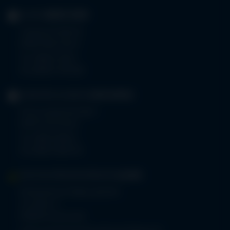
KLINIK
OBERSTDORF
Trettachstraße 16
87561 Oberstdorf
Tel.
08322 703-0
Fax 08322 703-402
GERIATRIE-KLINIKEN
SONTHOFEN
Prinz-Luitpold-Straße 1
87527 Sonthofen
Tel.
08321 804-0
Fax 08321 804-119
MVZ-FACHPRAXENVERBUND
ALLGÄU
Klinikverbund Allgäu gGmbH
Im Stillen 2
87509 Immenstadt