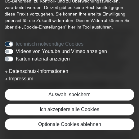
US-Behörden, zu Kontroll- und zu Überwachungszwecken,
verarbeitet werden. Derzeit gibt es keine Rechtsmittel gegen
Sehr geehrte Patientin, sehr geehrter Patient,
diese Praxis vorzugehen. Sie können Ihre erteilte Einwilligung
jederzeit für die Zukunft widerrufen. Diesen Widerruf können Sie
SIE stehen bei uns im Mittelpunkt!
über die „Cookie-Einstellungen“ hier im Tool ausführen.
Die Klinik für Unfallchirurgie und Orthopädie möchte Ihnen
das Gefühl geben, dass Sie an erster Stelle stehen. Ihre
technisch notwendige Cookies
Erkrankung/Verletzung erkennen, mit Ihnen ausführlich
Videos von Youtube und Vimeo anzeigen
darüber sprechen, alle möglichen Therapieoptionen
Kartenmaterial anzeigen
erläutern und mit Ihnen den gewählten Weg gemeinsam
gehen, solange er dauert – das ist unsere Philosophie.
Datenschutz-Informationen
Impressum
Empathie, Kommunikation, Service, Qualität.
Daran
lassen wir uns messen!
Auswahl speichern
Unser außerordentlich breites Spektrum in der gesamten
Ich akzeptiere alle Cookies
Traumatologie, Sporttraumatologie mit Schulterchirurgie,
Kinder- und Alterstraumatologie, aber insbesondere unsere
Optionale Cookies ablehnen
Expertise auf dem Gebiet der minimalinvasiven
Kniegelenkschirurgie, mit z.B. schonender Kreuzband-OP