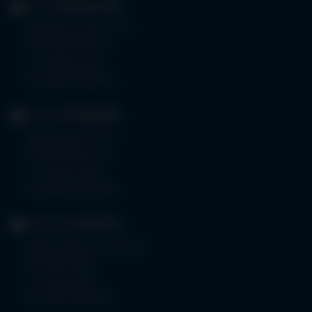
KLINIK
MINDELHEIM
Bad Wörishoferstr. 44
87719 Mindelheim
Tel.
08261 797-0
Fax 08261 797-7160
KLINIK
OTTOBEUREN
Memminger Str. 31
87724 Ottobeuren
Tel.
08332 792-0
Fax 08332 792-5416
KLINIKUM
KEMPTEN
Robert-Weixler-Straße 50
87439 Kempten
Tel.
0831 530-0
Fax 0831 530-3533