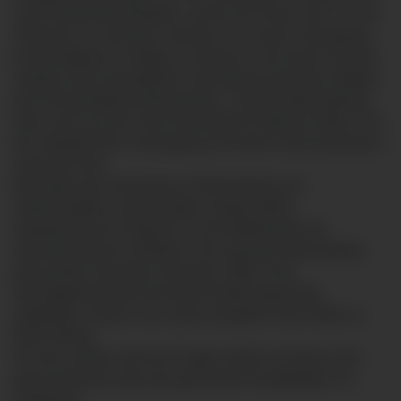
und Knorpelrekonstruktion, soll für Sie Anreiz sein, uns Ihr
Vertrauen zu schenken. Nehmen Sie unsere Versorgung
für die Allgäuer im Allgäu in Anspruch und nutzen Sie alle
Vorteile einer heimatnahen Versorgung mit kurzen Wegen
bei hochqualitativer Behandlung - und Nachbehandlung.
Aber auch aus der Ferne kommende Patienten dürfen sich
der empathischen Versorgung mit hohem Serviceanspruch
versichert sein.
Wir haben die Zulassung zur Behandlung von
Arbeitsunfällen und versorgen insbesondere
osteoporotische Frakturen an der Wirbelsäule mit
minimalinvasiven Verfahren. Die operative Behandlung
aller großen Gelenken (Schulter, Hüfte, Knie,
Sprunggelenk) wird mit hohem Erfahrungsschatz
angeboten. Nutzen Sie unsere Qualität in Ihrer Nähe zu
Ihrem Wohle.
Für alle, wirklich alle Ihre Fragen stehen wir Ihnen sehr
gerne jederzeit unter den genannten Kontaktdaten zur
Verfügung.