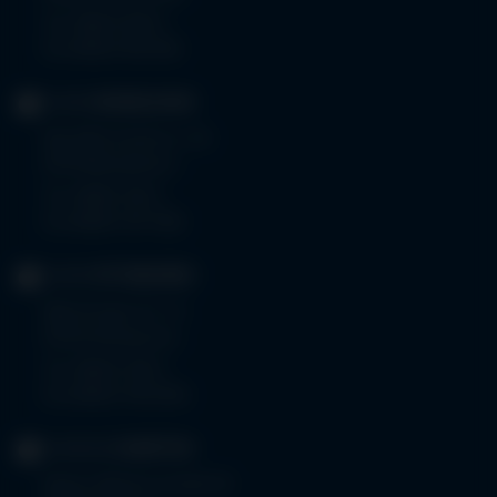
Tel.
08323 910-0
Fax 08323 910-350
KLINIK
MINDELHEIM
Bad Wörishoferstr. 44
87719 Mindelheim
Tel.
08261 797-0
Fax 08261 797-7160
KLINIK
OTTOBEUREN
Memminger Str. 31
87724 Ottobeuren
Tel.
08332 792-0
Fax 08332 792-5416
KLINIKUM
KEMPTEN
Robert-Weixler-Straße 50