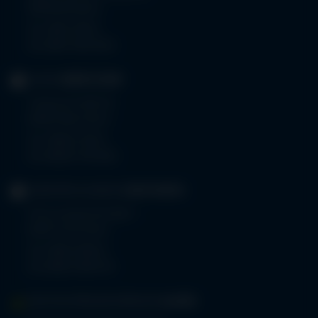
87439 Kempten
Tel.
0831 530-0
Fax 0831 530-3533
KLINIK
OBERSTDORF
Trettachstraße 16
87561 Oberstdorf
Tel.
08322 703-0
Fax 08322 703-402
GERIATRIE-KLINIKEN
SONTHOFEN
Prinz-Luitpold-Straße 1
87527 Sonthofen
Tel.
08321 804-0
Fax 08321 804-119
MVZ-FACHPRAXENVERBUND
ALLGÄU