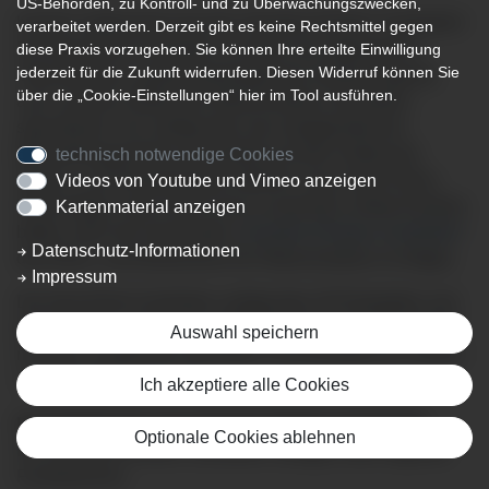
US-Behörden, zu Kontroll- und zu Überwachungszwecken,
herzlich willkommen bei den Geriatrie-Kliniken Sonthofen!
verarbeitet werden. Derzeit gibt es keine Rechtsmittel gegen
Die Akut-Klinik Sonthofen ist neben der allgemeinen
diese Praxis vorzugehen. Sie können Ihre erteilte Einwilligung
jederzeit für die Zukunft widerrufen. Diesen Widerruf können Sie
internistischen, gastroenterologischen Akutversorgung
über die „Cookie-Einstellungen“ hier im Tool ausführen.
auch auf dem Gebiet der Älterenmedizin (Geriatrie)
spezialisiert. Sie verfügt über eine akutgeriatrische
Behandlungseinheit und arbeitet auf dem Gebiet der
technisch notwendige Cookies
Älteren- und Rehabilitativen Medizin eng mit der Reha-
Videos von Youtube und Vimeo anzeigen
Klinik Allgäu unter einem Dach zusammen. Beide Kliniken
Kartenmaterial anzeigen
bilden unter der Dachmarke „
Geriatrie-Kliniken Sonthofen
“
Datenschutz-Informationen
das Reha- und Akutzentrum für Älterenmedizin im Allgäu.
Impressum
Die Akut-Klinik Sonthofen verfügt über 35 Planbetten und
behandelt pro Jahr rund 1.600 Patienten. Die Reha-Klinik
Auswahl speichern
mit ihren zusätzlichen 98 Betten ist Anlaufstelle für weitere
1.200 Patienten pro Jahr.
Ich akzeptiere alle Cookies
Fachabteilungen der Geriatrie-Kliniken Sonthofen
Optionale Cookies ablehnen
Die Geriatrie-Kliniken Sonthofen verfügen über folgende
Fachbereiche: