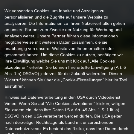
Wir verwenden Cookies, um Inhalte und Anzeigen zu
personalisieren und die Zugriffe auf unsere Website zu
analysieren. Die Informationen zu Ihrem Nutzerverhalten gehen
an unsere Partner zum Zwecke der Nutzung für Werbung und
Analysen weiter. Unsere Partner führen diese Informationen
möglicherweise mit weiteren Daten zusammen, die sie
unabhängig von unserer Website von Ihnen erhalten oder
gesammelt haben. Um diese Cookies zu nutzen, benötigen wir
Ihre Einwilligung welche Sie uns mit Klick auf „Alle Cookies
akzeptieren“ erteilen. Sie können Ihre erteilte Einwilligung (Art. 6
Abs. 1 a) DSGVO) jederzeit für die Zukunft widerrufen. Diesen
Widerruf können Sie über die „Cookie-Einstellungen“ hier im Tool
ausführen.
STANDORT
Hinweis auf Datenverarbeitung in den USA durch Videodienst
GERIATRIE-KLINIKEN SONTHOFEN
Vimeo: Wenn Sie auf "Alle Cookies akzeptieren“ klicken, willigen
Sie zudem ein, dass ihre Daten i.S.v. Art. 49 Abs. 1 S. 1 lit. a)
DSGVO in den USA verarbeitet werden dürfen. Die USA gelten
nach derzeitiger Rechtslage als Land mit unzureichendem
Liebe Patientin, lieber Patient,
Datenschutzniveau. Es besteht das Risiko, dass Ihre Daten durch