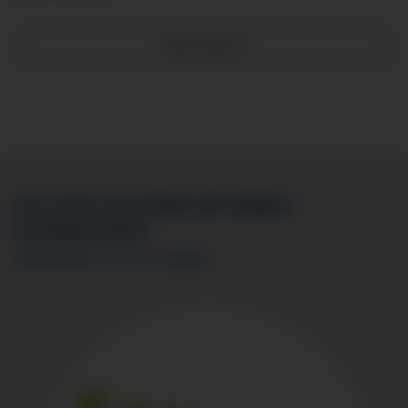
Altersmedizin
SIE SIND AN EINER MITARBEIT
INTERESSIERT?
BEWERBEN SIE SICH
HIER
!