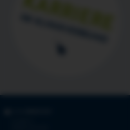
KLINIK
IMMENSTADT
Im Stillen 3
87509 Immenstadt