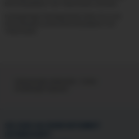
Besucherparkplatz in der Trettachstraße vorhanden.
Kostenpflichtige Parkmöglichkeiten finden Sie an der
Klinik-Westseite auf dem Besucherparkplatz in der
Trettachstraße.
Kartenanzeige unterbunden - Cookie-
Einstellungen anpassen
SIE SIND AN EINER MITARBEIT
INTERESSIERT?