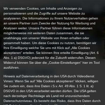
Wir verwenden Cookies, um Inhalte und Anzeigen zu
personalisieren und die Zugriffe auf unsere Website zu
analysieren. Die Informationen zu Ihrem Nutzerverhalten gehen
an unsere Partner zum Zwecke der Nutzung für Werbung und
Analysen weiter. Unsere Partner führen diese Informationen
möglicherweise mit weiteren Daten zusammen, die sie
unabhängig von unserer Website von Ihnen erhalten oder
gesammelt haben. Um diese Cookies zu nutzen, benötigen wir
Ihre Einwilligung welche Sie uns mit Klick auf „Alle Cookies
akzeptieren“ erteilen. Sie können Ihre erteilte Einwilligung (Art. 6
Abs. 1 a) DSGVO) jederzeit für die Zukunft widerrufen. Diesen
Widerruf können Sie über die „Cookie-Einstellungen“ hier im Tool
ausführen.
ANFAHRT & PARKEN
Hinweis auf Datenverarbeitung in den USA durch Videodienst
IHR WEG ZU UNS
Vimeo: Wenn Sie auf "Alle Cookies akzeptieren“ klicken, willigen
Sie zudem ein, dass ihre Daten i.S.v. Art. 49 Abs. 1 S. 1 lit. a)
DSGVO in den USA verarbeitet werden dürfen. Die USA gelten
nach derzeitiger Rechtslage als Land mit unzureichendem
ANFAHRT MIT ÖFFENTLICHEN
Datenschutzniveau. Es besteht das Risiko, dass Ihre Daten durch