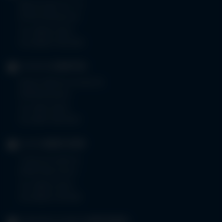
Memminger Str. 31
87724 Ottobeuren
Tel.
08332 792-0
Fax 08332 792-5416
KLINIKUM
KEMPTEN
Robert-Weixler-Straße 50
87439 Kempten
Tel.
0831 530-0
Fax 0831 530-3533
KLINIK
OBERSTDORF
Trettachstraße 16
87561 Oberstdorf
Tel.
08322 703-0
Fax 08322 703-402