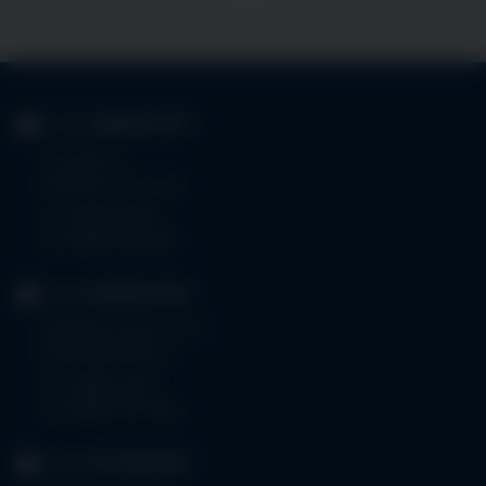
KLINIK
IMMENSTADT
Im Stillen 3
87509 Immenstadt
Tel.
08323 910-0
Fax 08323 910-350
KLINIK
MINDELHEIM
Bad Wörishoferstr. 44
87719 Mindelheim
Tel.
08261 797-0
Fax 08261 797-7160
KLINIK
OTTOBEUREN