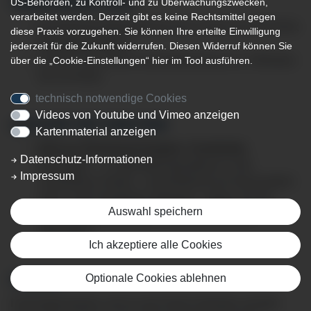
US-Behörden, zu Kontroll- und zu Überwachungszwecken,
VERKEHRSMITTELN
verarbeitet werden. Derzeit gibt es keine Rechtsmittel gegen
der Bahnhof Oberstdorf ist circa 1,0 km von der Klinik
diese Praxis vorzugehen. Sie können Ihre erteilte Einwilligung
Oberstdorf entfernt
jederzeit für die Zukunft widerrufen. Diesen Widerruf können Sie
mit dem Taxi sind es vom Bahnhof aus ca. 5 Minuten
über die „Cookie-Einstellungen“ hier im Tool ausführen.
bis zur Klinik
technisch notwendige Cookies
Videos von Youtube und Vimeo anzeigen
ANFAHRT MIT DEM PKW
Kartenmaterial anzeigen
B19 aus Richtung Kempten / Sonthofen
Datenschutz-Informationen
B19 folgen – in Oberstdorf geradeaus in die
Impressum
Sonthofener Straße - anschließend am Kreisverkehr
links in die Poststraße abbiegen - folgen Sie der
Auswahl speichern
Beschilderung „Bahnhof“ und „Krankenhaus
Oberstdorf“
Ich akzeptiere alle Cookies
Optionale Cookies ablehnen
PARKEN
Parkmöglichkeiten sind an der Klinik-Südseite auf dem