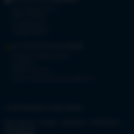
GERIATRIE-KLINIKEN
SONTHOFEN
Prinz-Luitpold-Straße 1
87527 Sonthofen
Tel.
08321 804-0
Fax 08321 804-119
MVZ-FACHPRAXENVERBUND
ALLGÄU
Klinikverbund Allgäu gGmbH
Im Stillen 2
87509 Immenstadt
www.mvz-fachpraxenverbund-allgaeu.de
© 2026 Klinikverbund Allgäu gGmbH
Karriereportal
Kontakt
Impressum
Datenschutz
Öffnungszeiten