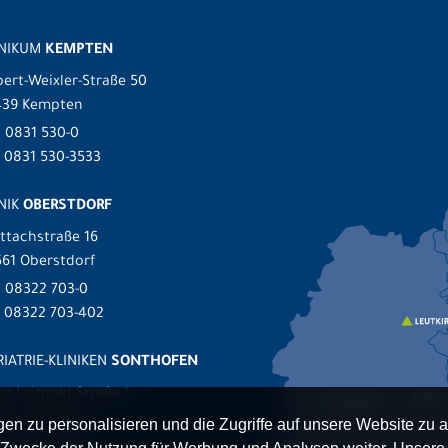
INIKUM
KEMPTEN
ert-Weixler-Straße 50
439 Kempten
.
0831 530-0
 0831 530-3533
NIK
OBERSTDORF
ttachstraße 16
61 Oberstdorf
.
08322 703-0
x 08322 703-402
IATRIE-KLINIKEN
SONTHOFEN
nz-Luitpold-Straße 1
527 Sonthofen
n zu personalisieren und die Zugriffe auf unsere Website zu a
.
08321 804-0