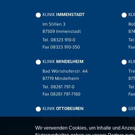
KLINIK
IMMENSTADT
KL
Im Stillen 3
Rob
87509 Immenstadt
87
Tel.
08323 910-0
Tel
Fax 08323 910-350
Fax
KLINIK
MINDELHEIM
KLI
Bad Wörishoferstr. 44
Tre
87719 Mindelheim
875
Tel.
08261 797-0
Tel
Fax 08261 797-7160
Fa
KLINIK
OTTOBEUREN
GER
Memminger Str. 31
Pri
87724 Ottobeuren
87
Wir verwenden Cookies, um Inhalte und Anzeige
Tel.
08332 792-0
Tel