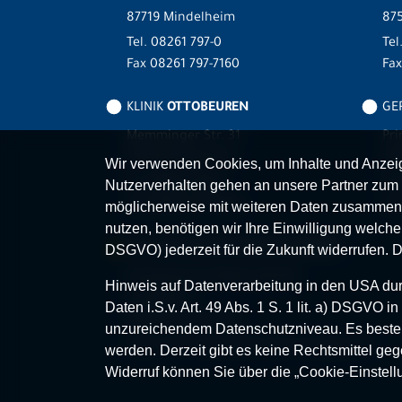
87719 Mindelheim
875
Tel.
08261 797-0
Tel
Fax 08261 797-7160
Fa
KLINIK
OTTOBEUREN
GER
Memminger Str. 31
Pri
87724 Ottobeuren
87
Wir verwenden Cookies, um Inhalte und Anzeige
Tel.
08332 792-0
Tel
Nutzerverhalten gehen an unsere Partner zum 
Fax 08332 792-5416
Fax
möglicherweise mit weiteren Daten zusammen,
nutzen, benötigen wir Ihre Einwilligung welche S
MVZ-FACHPRAXENVERBUND
ALLGÄU
DSGVO) jederzeit für die Zukunft widerrufen. 
Klinikverbund Allgäu gGmbH
Hinweis auf Datenverarbeitung in den USA durc
Im Stillen 2
Daten i.S.v. Art. 49 Abs. 1 S. 1 lit. a) DSGVO
87509 Immenstadt
unzureichendem Datenschutzniveau. Es besteh
www.mvz-fachpraxenverbund-allgaeu.de
werden. Derzeit gibt es keine Rechtsmittel geg
Widerruf können Sie über die „Cookie-Einstell