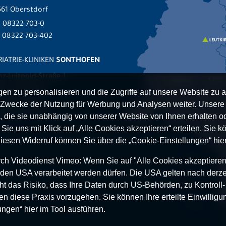
61 Oberstdorf
.
08322 703-0
x 08322 703-402
IATRIE-KLINIKEN
SONTHOFEN
nz-Luitpold-Straße 1
527 Sonthofen
n zu personalisieren und die Zugriffe auf unsere Website zu a
.
08321 804-0
Zwecke der Nutzung für Werbung und Analysen weiter. Unsere P
 08321 804-119
 die sie unabhängig von unserer Website von Ihnen erhalten 
ie uns mit Klick auf „Alle Cookies akzeptieren“ erteilen. Sie kön
Diesen Widerruf können Sie über die „Cookie-Einstellungen“ hier
h Videodienst Vimeo: Wenn Sie auf "Alle Cookies akzeptieren“ 
 in den USA verarbeitet werden dürfen. Die USA gelten nach derze
t das Risiko, dass Ihre Daten durch US-Behörden, zu Kontroll
en diese Praxis vorzugehen. Sie können Ihre erteilte Einwilligun
ungen“ hier im Tool ausführen.