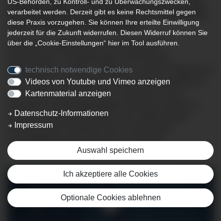
US-Behörden, zu Kontroll- und zu Überwachungszwecken,
Pflegefachkräfte an sechs Klinikstandorten vom Tag
verarbeitet werden. Derzeit gibt es keine Rechtsmittel gegen
der Aufnahme bis zur Entlassung um die Versorgung
diese Praxis vorzugehen. Sie können Ihre erteilte Einwilligung
unserer Patientinnen und Patienten.
jederzeit für die Zukunft widerrufen. Diesen Widerruf können Sie
über die „Cookie-Einstellungen“ hier im Tool ausführen.
Neben den Fachkräften der 34 Stationen der
medizinischen Fachabteilungen, sind Intensiv-,
Kinderkranken-, Notfall-, Anästhesie- und OP- Pflegerinnen
technisch notwendige Cookies
und -Pfleger sowie zahlreiche weitere Pflegeexpertinnen
Videos von Youtube und Vimeo anzeigen
und - experten rund um die Uhr im Einsatz, um die
Kartenmaterial anzeigen
erkrankten und pflegebedürftigen Menschen optimal zu
Datenschutz-Informationen
betreuen und dazu beizutragen, eine möglichst gute
Impressum
Genesung oder mindestens eine Linderung der
gesundheitlichen Beschwerden zu erreichen.
Auswahl speichern
Ich akzeptiere alle Cookies
Optionale Cookies ablehnen