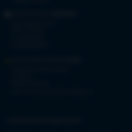
Fax 08322 703-402
GERIATRIE-KLINIKEN
SONTHOFEN
Prinz-Luitpold-Straße 1
87527 Sonthofen
Tel.
08321 804-0
Fax 08321 804-119
MVZ-FACHPRAXENVERBUND
ALLGÄU
Klinikverbund Allgäu gGmbH
Im Stillen 2
87509 Immenstadt
www.mvz-fachpraxenverbund-allgaeu.de
© 2026 Klinikverbund Allgäu gGmbH