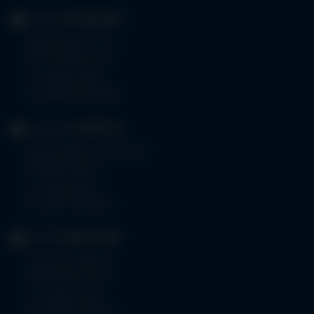
KLINIK
OTTOBEUREN
Memminger Str. 31
87724 Ottobeuren
Tel.
08332 792-0
Fax 08332 792-5416
KLINIKUM
KEMPTEN
Robert-Weixler-Straße 50
87439 Kempten
Tel.
0831 530-0
Fax 0831 530-3533
KLINIK
OBERSTDORF
Trettachstraße 16
87561 Oberstdorf
Tel.
08322 703-0