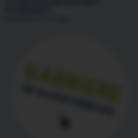
SIE SIND AN EINER MITARBEIT
INTERESSIERT?
BEWERBEN SIE SICH
HIER
!