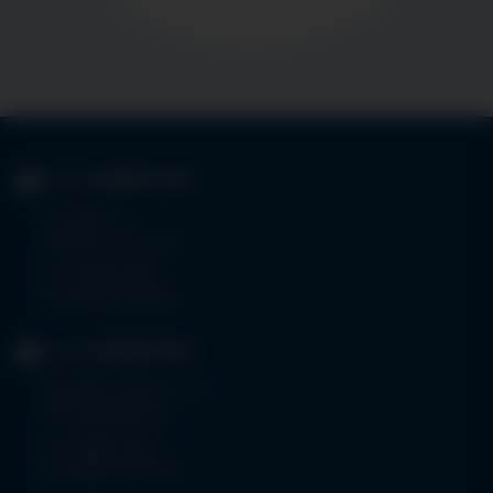
KLINIK
IMMENSTADT
Im Stillen 3
87509 Immenstadt
Tel.
08323 910-0
Fax 08323 910-350
KLINIK
MINDELHEIM
Bad Wörishoferstr. 44
87719 Mindelheim
Tel.
08261 797-0
Fax 08261 797-7160