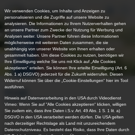
Wir verwenden Cookies, um Inhalte und Anzeigen zu
personalisieren und die Zugriffe auf unsere Website zu
analysieren. Die Informationen zu Ihrem Nutzerverhalten gehen
an unsere Partner zum Zwecke der Nutzung für Werbung und
Analysen weiter. Unsere Partner führen diese Informationen
möglicherweise mit weiteren Daten zusammen, die sie
unabhängig von unserer Website von Ihnen erhalten oder
gesammelt haben. Um diese Cookies zu nutzen, benötigen wir
Ihre Einwilligung welche Sie uns mit Klick auf „Alle Cookies
akzeptieren“ erteilen. Sie können Ihre erteilte Einwilligung (Art. 6
Abs. 1 a) DSGVO) jederzeit für die Zukunft widerrufen. Diesen
Widerruf können Sie über die „Cookie-Einstellungen“ hier im Tool
ausführen.
PFLEGE
Hinweis auf Datenverarbeitung in den USA durch Videodienst
IM KLINIKVERBUND ALLGÄU
Vimeo: Wenn Sie auf "Alle Cookies akzeptieren“ klicken, willigen
Sie zudem ein, dass ihre Daten i.S.v. Art. 49 Abs. 1 S. 1 lit. a)
DSGVO in den USA verarbeitet werden dürfen. Die USA gelten
nach derzeitiger Rechtslage als Land mit unzureichendem
Im Klinikverbund Allgäu kümmern sich 1200
Datenschutzniveau. Es besteht das Risiko, dass Ihre Daten durch