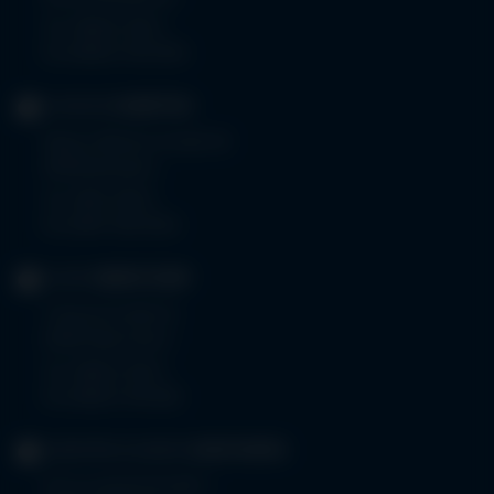
Tel.
08332 792-0
Fax 08332 792-5416
KLINIKUM
KEMPTEN
Robert-Weixler-Straße 50
87439 Kempten
Tel.
0831 530-0
Fax 0831 530-3533
KLINIK
OBERSTDORF
Trettachstraße 16
87561 Oberstdorf
Tel.
08322 703-0
Fax 08322 703-402
GERIATRIE-KLINIKEN
SONTHOFEN
Prinz-Luitpold-Straße 1