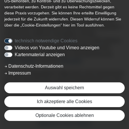
US-Behörden, zu Kontroll- und zu Überwachungszwecken,
herzlich willkommen in der Klinik Oberstdorf mit
verarbeitet werden. Derzeit gibt es keine Rechtsmittel gegen
Orthopädikum Allgäu und Endoprothetikzentrum. Unser
diese Praxis vorzugehen. Sie können Ihre erteilte Einwilligung
jederzeit für die Zukunft widerrufen. Diesen Widerruf können Sie
Haus verfügt über 70 Planbetten und sichert die Grund-
über die „Cookie-Einstellungen“ hier im Tool ausführen.
und Regelversorgung der Bevölkerung sowie zahlreicher
Urlauber des südlichen Oberallgäus und des
Kleinwalsertals. Pro Jahr werden bei uns 3.700 Patienten
technisch notwendige Cookies
behandelt. Die Versorgungsschwerpunkte der Klinik
Videos von Youtube und Vimeo anzeigen
Oberstdorf liegen insbesondere in den Bereichen der
Kartenmaterial anzeigen
Inneren Medizin
sowie der
Orthopädie
.
Datenschutz-Informationen
In unserem Orthopädikum Allgäu führt unser Expertenteam
Impressum
pro Jahr etwa 850 Hüft- und Knie-Endoprothesen pro Jahr
durch.
Auswahl speichern
Fachabteilungen der Klinik Oberstdorf
Ich akzeptiere alle Cookies
Die Klinik Oberstdorf verfügt über folgende Fachbereiche:
Optionale Cookies ablehnen
Allgemeine Innere Medizin