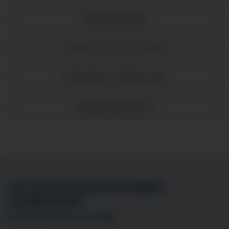
Gastroenterologie
Anästhesie & Intensivmedizin
Orthopädie & Unfallchirurgie
Endoprothetikzentrum
SIE SIND AN EINER MITARBEIT
INTERESSIERT?
BEWERBEN SIE SICH
HIER
!