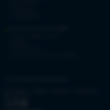
87527 Sonthofen
Tel.
08321 804-0
Fax 08321 804-119
MVZ-FACHPRAXENVERBUND
ALLGÄU
Klinikverbund Allgäu gGmbH
Im Stillen 2
87509 Immenstadt
www.mvz-fachpraxenverbund-allgaeu.de
© 2026 Klinikverbund Allgäu gGmbH
Karriereportal
Kontakt
Impressum
Datenschutz
Öffnungszeiten