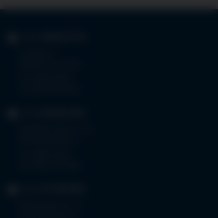
KLINIK
IMMENSTADT
Im Stillen 3
87509 Immenstadt
Tel.
08323 910-0
Fax 08323 910-350
KLINIK
MINDELHEIM
Bad Wörishoferstr. 44
87719 Mindelheim
Tel.
08261 797-0
Fax 08261 797-7160
KLINIK
OTTOBEUREN
Memminger Str. 31
87724 Ottobeuren