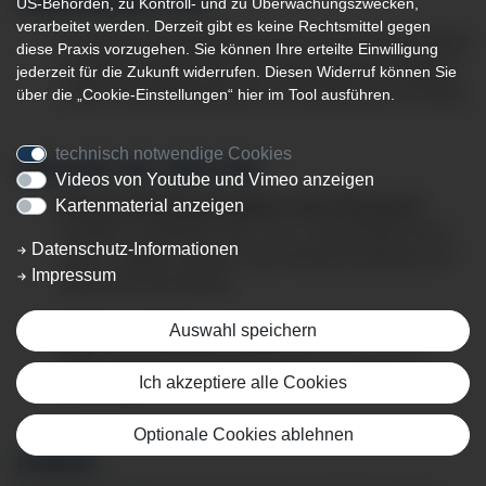
US-Behörden, zu Kontroll- und zu Überwachungszwecken,
VERKEHRSMITTELN
verarbeitet werden. Derzeit gibt es keine Rechtsmittel gegen
Der Bahnhof Sonthofen ist circa 1,0 km von der Klinik
diese Praxis vorzugehen. Sie können Ihre erteilte Einwilligung
Sonthofen entfernt. Mit dem Taxi oder dem Stadtbus
jederzeit für die Zukunft widerrufen. Diesen Widerruf können Sie
sind es vom Bahnhof aus ca. 5 Minuten bis zur Klinik
über die „Cookie-Einstellungen“ hier im Tool ausführen.
technisch notwendige Cookies
ANFAHRT MIT DEM PKW
Videos von Youtube und Vimeo anzeigen
B19 aus Richtung Kempten oder Oberstdorf
Kartenmaterial anzeigen
Ausfahrt "Sonthofen Süd", am 1. Kreisverkehr die 1.
Datenschutz-Informationen
oder 2. Abfahrt nehmen. Das Klinikum befindet sich
Impressum
direkt am Kreisverkehr.
Auswahl speichern
B308 aus Richtung Hindelang
folgen Sie der Beschilderung zum Krankenhaus
Ich akzeptiere alle Cookies
Sonthofen
Optionale Cookies ablehnen
PARKEN