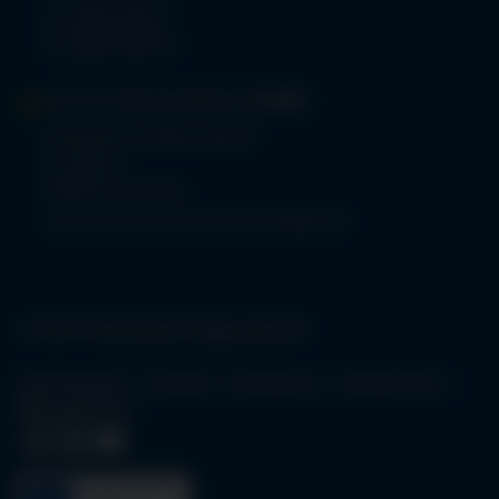
Tel.
08321 804-0
Fax 08321 804-119
MVZ-FACHPRAXENVERBUND
ALLGÄU
Klinikverbund Allgäu gGmbH
Im Stillen 2
87509 Immenstadt
www.mvz-fachpraxenverbund-allgaeu.de
© 2026 Klinikverbund Allgäu gGmbH
Karriereportal
Kontakt
Impressum
Datenschutz
Öffnungszeiten