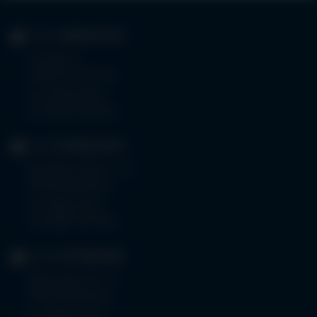
KLINIK
IMMENSTADT
Im Stillen 3
87509 Immenstadt
Tel.
08323 910-0
Fax 08323 910-350
KLINIK
MINDELHEIM
Bad Wörishoferstr. 44
87719 Mindelheim
Tel.
08261 797-0
Fax 08261 797-7160
KLINIK
OTTOBEUREN
Memminger Str. 31
87724 Ottobeuren