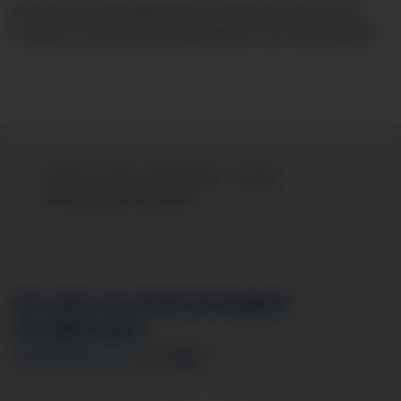
Kostenlose Parkmöglichkeiten finden Sie an der Klinik-
Südseite auf dem Besucherparkplatz in der Hörnerstraße.
Kartenanzeige unterbunden - Cookie-
Einstellungen anpassen
SIE SIND AN EINER MITARBEIT
INTERESSIERT?
BEWERBEN SIE SICH
HIER
!