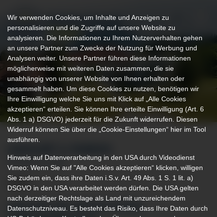
Wir verwenden Cookies, um Inhalte und Anzeigen zu
personalisieren und die Zugriffe auf unsere Website zu
analysieren. Die Informationen zu Ihrem Nutzerverhalten gehen
an unsere Partner zum Zwecke der Nutzung für Werbung und
Analysen weiter. Unsere Partner führen diese Informationen
möglicherweise mit weiteren Daten zusammen, die sie
unabhängig von unserer Website von Ihnen erhalten oder
gesammelt haben. Um diese Cookies zu nutzen, benötigen wir
Ihre Einwilligung welche Sie uns mit Klick auf „Alle Cookies
akzeptieren“ erteilen. Sie können Ihre erteilte Einwilligung (Art. 6
Abs. 1 a) DSGVO) jederzeit für die Zukunft widerrufen. Diesen
Widerruf können Sie über die „Cookie-Einstellungen“ hier im Tool
ausführen.
ANFAHRT & PARKEN
Hinweis auf Datenverarbeitung in den USA durch Videodienst
IHR WEG ZU UNS
Vimeo: Wenn Sie auf "Alle Cookies akzeptieren“ klicken, willigen
Sie zudem ein, dass ihre Daten i.S.v. Art. 49 Abs. 1 S. 1 lit. a)
DSGVO in den USA verarbeitet werden dürfen. Die USA gelten
nach derzeitiger Rechtslage als Land mit unzureichendem
ANFAHRT MIT ÖFFENTLICHEN
Datenschutzniveau. Es besteht das Risiko, dass Ihre Daten durch