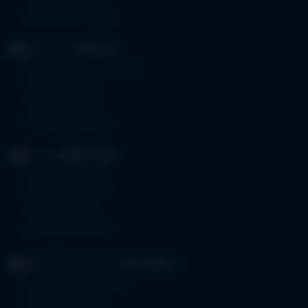
Tel.
08332 792-0
Fax 08332 792-5416
KLINIKUM
KEMPTEN
Robert-Weixler-Straße 50
87439 Kempten
Tel.
0831 530-0
Fax 0831 530-3533
KLINIK
OBERSTDORF
Trettachstraße 16
87561 Oberstdorf
Tel.
08322 703-0
Fax 08322 703-402
GERIATRIE-KLINIKEN
SONTHOFEN
Prinz-Luitpold-Straße 1
87527 Sonthofen