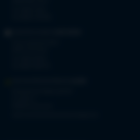
87561 Oberstdorf
Tel.
08322 703-0
Fax 08322 703-402
GERIATRIE-KLINIKEN
SONTHOFEN
Prinz-Luitpold-Straße 1
87527 Sonthofen
Tel.
08321 804-0
Fax 08321 804-119
MVZ-FACHPRAXENVERBUND
ALLGÄU
Klinikverbund Allgäu gGmbH
Im Stillen 2
87509 Immenstadt
www.mvz-fachpraxenverbund-allgaeu.de