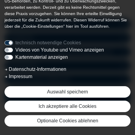
US-Behörden, zu Kontroll- und zu Überwachungszwecken,
792-0 |
info
@klinikverbund-allgaeu.
de
verarbeitet werden. Derzeit gibt es keine Rechtsmittel gegen
diese Praxis vorzugehen. Sie können Ihre erteilte Einwilligung
jederzeit für die Zukunft widerrufen. Diesen Widerruf können Sie
Allgemein- und Viszeralchirurgie
über die „Cookie-Einstellungen“ hier im Tool ausführen.
Anästhesie
technisch notwendige Cookies
Videos von Youtube und Vimeo anzeigen
Innere Medizin - Kardiologie und Intensivmedizin
Kartenmaterial anzeigen
Notaufnahme
Datenschutz-Informationen
Impressum
Schmerzzentrum Ottobeuren
Auswahl speichern
Orthopädie und Unfallchirurgie,
Endoprothetikzentrum
Ich akzeptiere alle Cookies
Optionale Cookies ablehnen