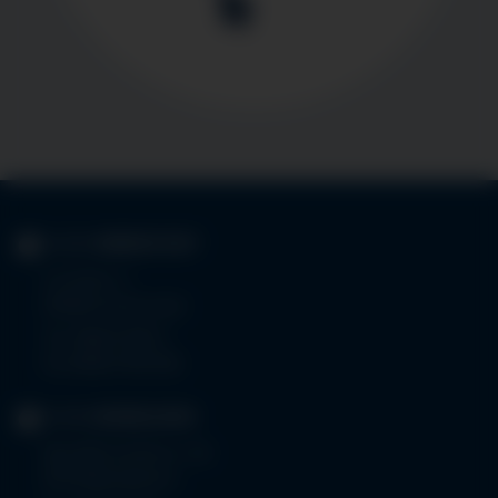
KLINIK
IMMENSTADT
Im Stillen 3
87509 Immenstadt
Tel.
08323 910-0
Fax 08323 910-350
KLINIK
MINDELHEIM
Bad Wörishoferstr. 44
87719 Mindelheim