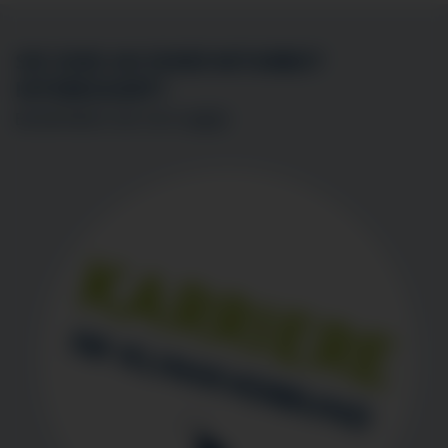
SIE SIND AN EINER MITARBEIT
INTERESSIERT?
BEWERBEN SIE SICH
HIER
!