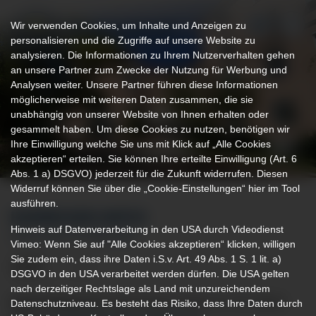
Wir verwenden Cookies, um Inhalte und Anzeigen zu
personalisieren und die Zugriffe auf unsere Website zu
analysieren. Die Informationen zu Ihrem Nutzerverhalten gehen
an unsere Partner zum Zwecke der Nutzung für Werbung und
Analysen weiter. Unsere Partner führen diese Informationen
möglicherweise mit weiteren Daten zusammen, die sie
unabhängig von unserer Website von Ihnen erhalten oder
gesammelt haben. Um diese Cookies zu nutzen, benötigen wir
Ihre Einwilligung welche Sie uns mit Klick auf „Alle Cookies
akzeptieren“ erteilen. Sie können Ihre erteilte Einwilligung (Art. 6
Abs. 1 a) DSGVO) jederzeit für die Zukunft widerrufen. Diesen
Widerruf können Sie über die „Cookie-Einstellungen“ hier im Tool
ausführen.
EINWEISER-INFOS
Hinweis auf Datenverarbeitung in den USA durch Videodienst
DER KLINIK OTTOBEUREN
Vimeo: Wenn Sie auf "Alle Cookies akzeptieren“ klicken, willigen
Sie zudem ein, dass ihre Daten i.S.v. Art. 49 Abs. 1 S. 1 lit. a)
DSGVO in den USA verarbeitet werden dürfen. Die USA gelten
nach derzeitiger Rechtslage als Land mit unzureichendem
Klinik Ottobeuren
| Memminger Straße 31 | Tel. 08332
Datenschutzniveau. Es besteht das Risiko, dass Ihre Daten durch