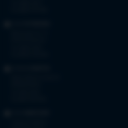
Tel.
08261 797-0
Fax 08261 797-7160
KLINIK
OTTOBEUREN
Memminger Str. 31
87724 Ottobeuren
Tel.
08332 792-0
Fax 08332 792-5416
KLINIKUM
KEMPTEN
Robert-Weixler-Straße 50
87439 Kempten
Tel.
0831 530-0
Fax 0831 530-3533
KLINIK
OBERSTDORF
Trettachstraße 16