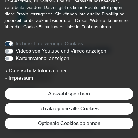
US-Behörden, zu Kontroll- und zu Überwachungszwecken,
verarbeitet werden. Derzeit gibt es keine Rechtsmittel gegen
diese Praxis vorzugehen. Sie können Ihre erteilte Einwilligung
jederzeit für die Zukunft widerrufen. Diesen Widerruf können Sie
über die „Cookie-Einstellungen“ hier im Tool ausführen.
technisch notwendige Cookies
ENGEL-APOTHEKE MINDELHEIM
Videos von Youtube und Vimeo anzeigen
Kartenmaterial anzeigen
APOTHEKE
Datenschutz-Informationen
Maximilianstraße 55
Impressum
87719 Mindelheim
KONTAKT
Auswahl speichern
Tel.
08261 763746-0
Klinikversorgung: Tel.
08261 763746-14
Ich akzeptiere alle Cookies
TCM-Abteilung: Tel.
08261 763746-15
Fax 08261 763746-44
Optionale Cookies ablehnen
info
@engel-apotheke-mindelheim.
de