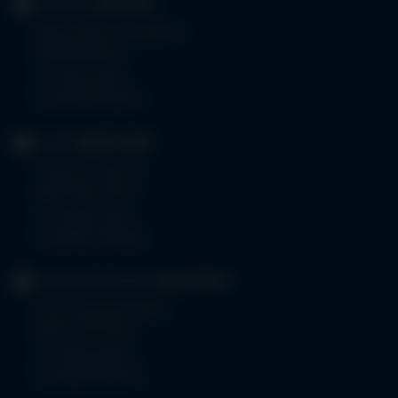
KLINIKUM
KEMPTEN
Robert-Weixler-Straße 50
87439 Kempten
Tel.
0831 530-0
Fax 0831 530-3533
KLINIK
OBERSTDORF
Trettachstraße 16
87561 Oberstdorf
Tel.
08322 703-0
Fax 08322 703-402
GERIATRIE-KLINIKEN
SONTHOFEN
Prinz-Luitpold-Straße 1
87527 Sonthofen
Tel.
08321 804-0
Fax 08321 804-119