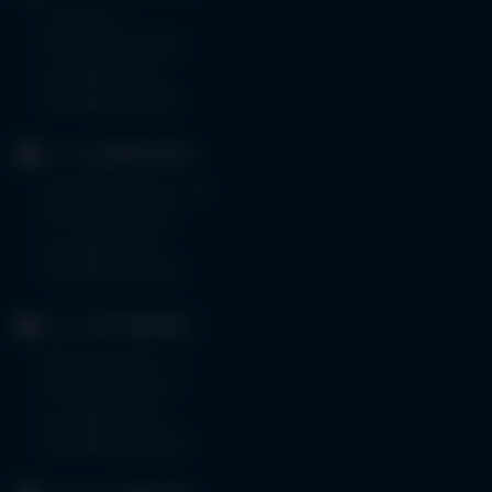
Im Stillen 3
87509 Immenstadt
Tel.
08323 910-0
Fax 08323 910-350
KLINIK
MINDELHEIM
Bad Wörishoferstr. 44
87719 Mindelheim
Tel.
08261 797-0
Fax 08261 797-7160
KLINIK
OTTOBEUREN
Memminger Str. 31
87724 Ottobeuren
Tel.
08332 792-0
Fax 08332 792-5416