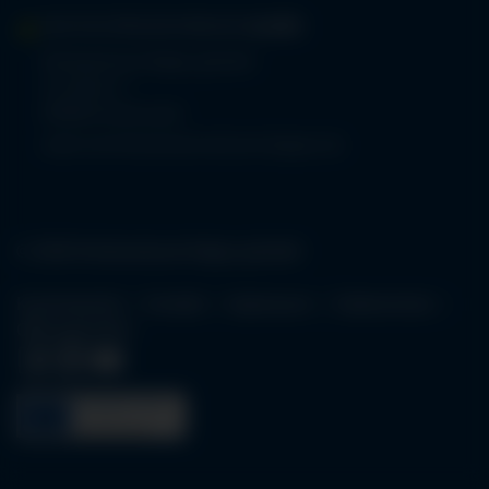
MVZ-FACHPRAXENVERBUND
ALLGÄU
Klinikverbund Allgäu gGmbH
Im Stillen 2
87509 Immenstadt
www.mvz-fachpraxenverbund-allgaeu.de
© 2026 Klinikverbund Allgäu gGmbH
Karriereportal
Kontakt
Impressum
Datenschutz
Öffnungszeiten