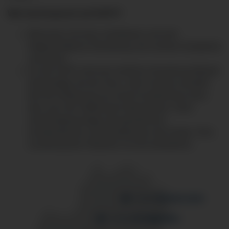
Wer hat Anspruch auf SAPV?
Menschen mit einer unheilbaren und weit
fortgeschrittenen Erkrankung, die schwere Symptome
verursacht
Für die SAPV wird eine ärztliche Verordnung (Muster
63) benötigt, die der Haus- oder Facharzt ausstellt.
Bei der Entlassung aus einem Krankenhaus kann
dies auch der Stationsarzt übernehmen. Nach
Genehmigung tragen die gesetzlichen
Krankenkassen und Ersatzkassen die Kosten. Eine
Zuzahlung des Patienten ist nicht erforderlich.