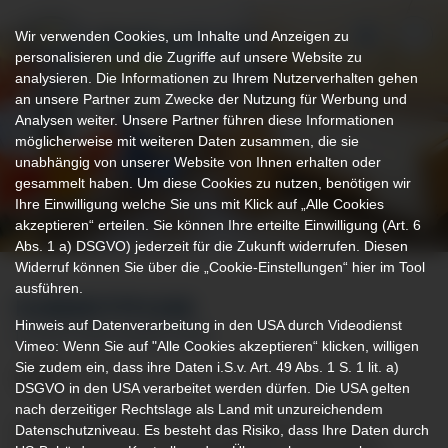
Wir verwenden Cookies, um Inhalte und Anzeigen zu
personalisieren und die Zugriffe auf unsere Website zu
analysieren. Die Informationen zu Ihrem Nutzerverhalten gehen
an unsere Partner zum Zwecke der Nutzung für Werbung und
Analysen weiter. Unsere Partner führen diese Informationen
möglicherweise mit weiteren Daten zusammen, die sie
unabhängig von unserer Website von Ihnen erhalten oder
gesammelt haben. Um diese Cookies zu nutzen, benötigen wir
Ihre Einwilligung welche Sie uns mit Klick auf „Alle Cookies
akzeptieren“ erteilen. Sie können Ihre erteilte Einwilligung (Art. 6
Abs. 1 a) DSGVO) jederzeit für die Zukunft widerrufen. Diesen
Widerruf können Sie über die „Cookie-Einstellungen“ hier im Tool
ausführen.
KURZZEITPFLEGE
Hinweis auf Datenverarbeitung in den USA durch Videodienst
IN DER KLINIK MINDELHEIM
Vimeo: Wenn Sie auf "Alle Cookies akzeptieren“ klicken, willigen
Sie zudem ein, dass ihre Daten i.S.v. Art. 49 Abs. 1 S. 1 lit. a)
DSGVO in den USA verarbeitet werden dürfen. Die USA gelten
nach derzeitiger Rechtslage als Land mit unzureichendem
Die Klinik Mindelheim ist ein Haus der Grund- und
Datenschutzniveau. Es besteht das Risiko, dass Ihre Daten durch