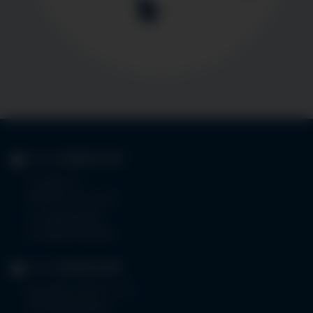
KLINIK
IMMENSTADT
Im Stillen 3
87509 Immenstadt
Tel.
08323 910-0
Fax 08323 910-350
KLINIK
MINDELHEIM
Bad Wörishoferstr. 44
87719 Mindelheim