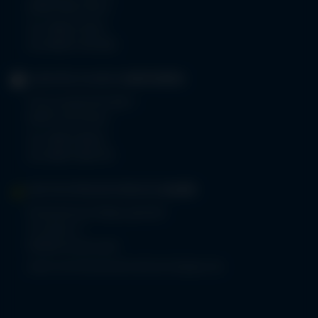
87561 Oberstdorf
Tel.
08322 703-0
Fax 08322 703-402
GERIATRIE-KLINIKEN
SONTHOFEN
Prinz-Luitpold-Straße 1
87527 Sonthofen
Tel.
08321 804-0
Fax 08321 804-119
MVZ-FACHPRAXENVERBUND
ALLGÄU
Klinikverbund Allgäu gGmbH
Im Stillen 2
87509 Immenstadt
www.mvz-fachpraxenverbund-allgaeu.de