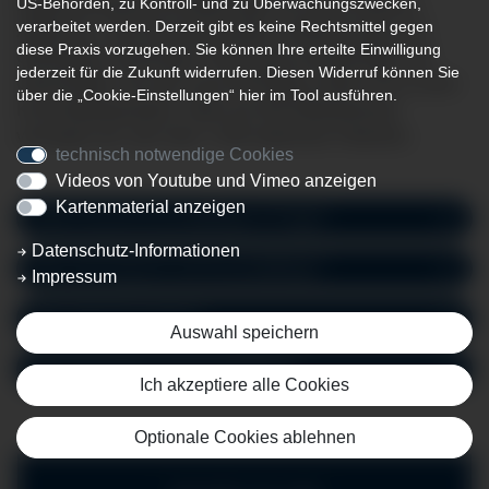
US-Behörden, zu Kontroll- und zu Überwachungszwecken,
Regelversorgung mit Abteilungen für Innere Medizin,
verarbeitet werden. Derzeit gibt es keine Rechtsmittel gegen
Allgemein- und Viszeralchirurgie, Unfallchirurgie und
diese Praxis vorzugehen. Sie können Ihre erteilte Einwilligung
Orthopädie, Radiologie, HNO sowie Gynäkologie und
jederzeit für die Zukunft widerrufen. Diesen Widerruf können Sie
Geburtshilfe. Von den rund 200 Betten zählen 19 zu einer
über die „Cookie-Einstellungen“ hier im Tool ausführen.
Kurzzeitpflegestation. Mehr als 400 Mitarbeitende
versorgen pro Jahr über 7.500 stationäre Patienten.
technisch notwendige Cookies
Videos von Youtube und Vimeo anzeigen
Kartenmaterial anzeigen
Wann kommt Kurzzeitpflege in Frage?
Datenschutz-Informationen
Wer hat Anspruch auf Kurzzeitpflege?
Impressum
Wer trägt die Kosten?
Auswahl speichern
Wie beantrage ich Kurzzeitpflege?
Ich akzeptiere alle Cookies
Optionale Cookies ablehnen