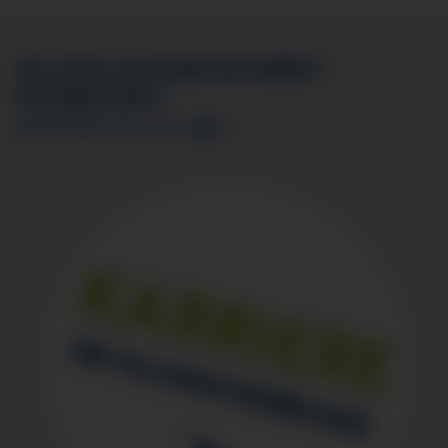
SIE SIND AN EINER MITARBEIT
INTERESSIERT?
BEWERBEN SIE SICH
HIER
!