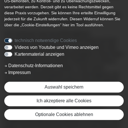
US-Behörden, zu Kontroll- und zu Überwachungszwecken,
(chirurgische Behandlung aller Erkrankungen des
verarbeitet werden. Derzeit gibt es keine Rechtsmittel gegen
Dickdarms, Mastdarms und Afters)
diese Praxis vorzugehen. Sie können Ihre erteilte Einwilligung
ein Beckenbodenzentrum etabliert. Dieses ist Anlaufstelle
jederzeit für die Zukunft widerrufen. Diesen Widerruf können Sie
für Patienten mit Beckenbodenproblemen.
über die „Cookie-Einstellungen“ hier im Tool ausführen.
Uns ist bewusst, dass die diesbezüglichen
gesundheitlichen Beschwerden oft mit Scham und einer
technisch notwendige Cookies
prinzipiellen Tabuisierung sowie mit einer mitunter stark
Videos von Youtube und Vimeo anzeigen
beeinträchtigten Lebensqualität einhergehen. Darum legen
Kartenmaterial anzeigen
wir großen Wert darauf, unseren Patienten ein sicheres,
Datenschutz-Informationen
vertrauensvolles Umfeld zu bieten, in dem unsere
Impressum
kompetenten Ansprechpartner sich um die Diagnose und
Behandlung dieser oftmals komplexen Beschwerdebilder
Auswahl speichern
kümmern.
Im Beckenbodenzentrum ergänzen sich die Fachbereiche
Ich akzeptiere alle Cookies
der Gynäkologie, Urologie, Viszeralchirurgie und
Proktologie optimal. Daneben kommen auch
Optionale Cookies ablehnen
komplementärmedizinische Methoden zum Einsatz. Einen
großen Teil der Erkrankungen können wir ohne Operation