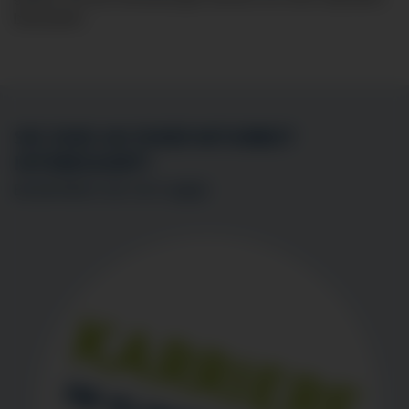
behandeln.
SIE SIND AN EINER MITARBEIT
INTERESSIERT?
BEWERBEN SIE SICH
HIER
!