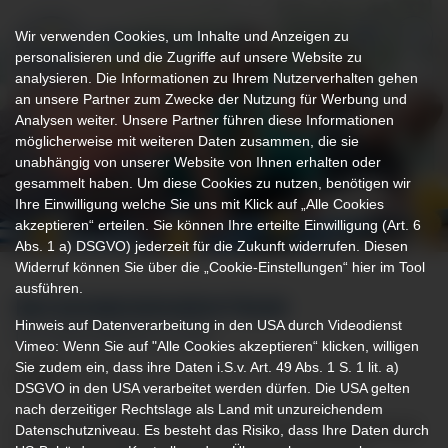
Wir verwenden Cookies, um Inhalte und Anzeigen zu
personalisieren und die Zugriffe auf unsere Website zu
analysieren. Die Informationen zu Ihrem Nutzerverhalten gehen
an unsere Partner zum Zwecke der Nutzung für Werbung und
Analysen weiter. Unsere Partner führen diese Informationen
möglicherweise mit weiteren Daten zusammen, die sie
unabhängig von unserer Website von Ihnen erhalten oder
gesammelt haben. Um diese Cookies zu nutzen, benötigen wir
Ihre Einwilligung welche Sie uns mit Klick auf „Alle Cookies
akzeptieren“ erteilen. Sie können Ihre erteilte Einwilligung (Art. 6
Abs. 1 a) DSGVO) jederzeit für die Zukunft widerrufen. Diesen
Widerruf können Sie über die „Cookie-Einstellungen“ hier im Tool
ausführen.
BECKENBODENZENTRUM
Hinweis auf Datenverarbeitung in den USA durch Videodienst
IM KLINIKVERBUND ALLGÄU
Vimeo: Wenn Sie auf "Alle Cookies akzeptieren“ klicken, willigen
Sie zudem ein, dass ihre Daten i.S.v. Art. 49 Abs. 1 S. 1 lit. a)
DSGVO in den USA verarbeitet werden dürfen. Die USA gelten
nach derzeitiger Rechtslage als Land mit unzureichendem
Die Klinik Mindelheim hat im Bereich der Koloproktologie
Datenschutzniveau. Es besteht das Risiko, dass Ihre Daten durch