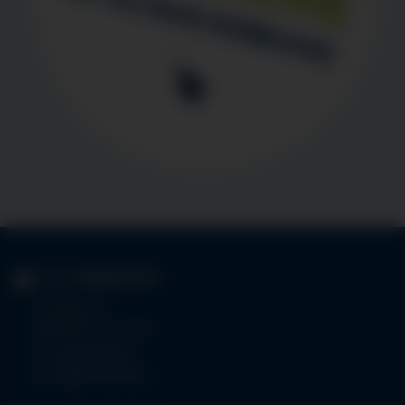
KLINIK
IMMENSTADT
Im Stillen 3
87509 Immenstadt
Tel.
08323 910-0
Fax 08323 910-350