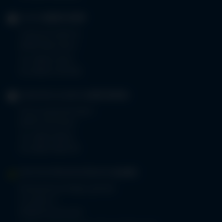
KLINIK
OBERSTDORF
Trettachstraße 16
87561 Oberstdorf
Tel.
08322 703-0
Fax 08322 703-402
GERIATRIE-KLINIKEN
SONTHOFEN
Prinz-Luitpold-Straße 1
87527 Sonthofen
Tel.
08321 804-0
Fax 08321 804-119
MVZ-FACHPRAXENVERBUND
ALLGÄU
Klinikverbund Allgäu gGmbH
Im Stillen 2
87509 Immenstadt