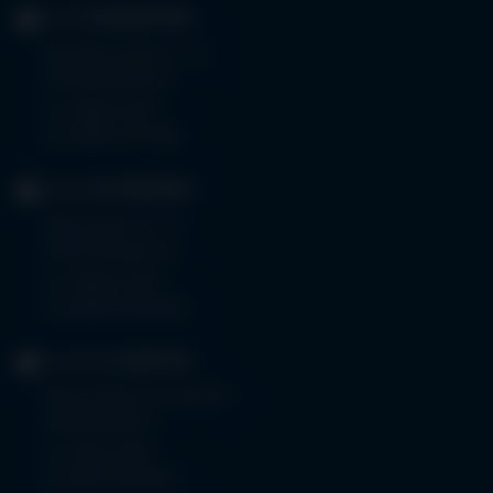
KLINIK
MINDELHEIM
Bad Wörishoferstr. 44
87719 Mindelheim
Tel.
08261 797-0
Fax 08261 797-7160
KLINIK
OTTOBEUREN
Memminger Str. 31
87724 Ottobeuren
Tel.
08332 792-0
Fax 08332 792-5416
KLINIKUM
KEMPTEN
Robert-Weixler-Straße 50
87439 Kempten
Tel.
0831 530-0
Fax 0831 530-3533