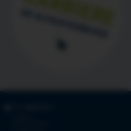
KLINIK
IMMENSTADT
Im Stillen 3
87509 Immenstadt