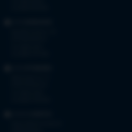
Tel.
08323 910-0
Fax 08323 910-350
KLINIK
MINDELHEIM
Bad Wörishoferstr. 44
87719 Mindelheim
Tel.
08261 797-0
Fax 08261 797-7160
KLINIK
OTTOBEUREN
Memminger Str. 31
87724 Ottobeuren
Tel.
08332 792-0
Fax 08332 792-5416
KLINIKUM
KEMPTEN
Robert-Weixler-Straße 50
87439 Kempten