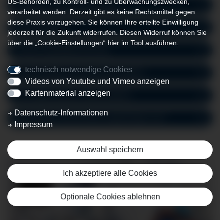
US-Behörden, zu Kontroll- und zu Überwachungszwecken,
Aufgaben der Intensivmedizin
verarbeitet werden. Derzeit gibt es keine Rechtsmittel gegen
diese Praxis vorzugehen. Sie können Ihre erteilte Einwilligung
Intensivpflege
jederzeit für die Zukunft widerrufen. Diesen Widerruf können Sie
über die „Cookie-Einstellungen“ hier im Tool ausführen.
Unsere Qualitätssicherung
technisch notwendige Cookies
Besuchszeiten auf der Intensivstation
Videos von Youtube und Vimeo anzeigen
Kartenmaterial anzeigen
Als Patient auf der Intensivstation
Datenschutz-Informationen
Was können Sie für Ihren Angehörigen tun?
Impressum
Auswahl speichern
Ich akzeptiere alle Cookies
Optionale Cookies ablehnen