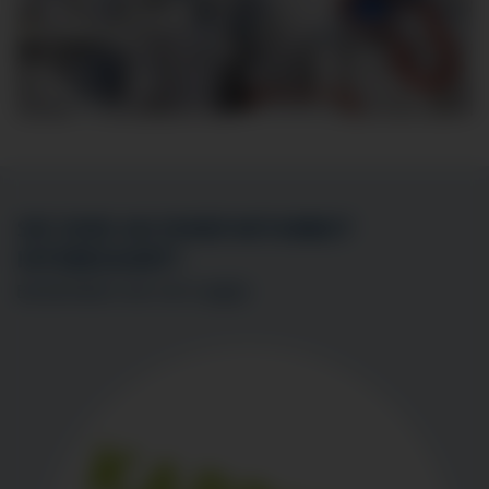
SIE SIND AN EINER MITARBEIT
INTERESSIERT?
BEWERBEN SIE SICH
HIER
!