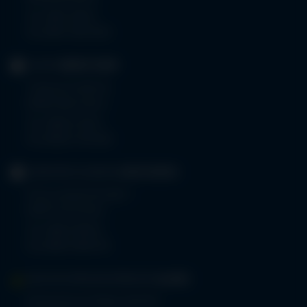
Tel.
0831 530-0
Fax 0831 530-3533
KLINIK
OBERSTDORF
Trettachstraße 16
87561 Oberstdorf
Tel.
08322 703-0
Fax 08322 703-402
GERIATRIE-KLINIKEN
SONTHOFEN
Prinz-Luitpold-Straße 1
87527 Sonthofen
Tel.
08321 804-0
Fax 08321 804-119
MVZ-FACHPRAXENVERBUND
ALLGÄU
Klinikverbund Allgäu gGmbH