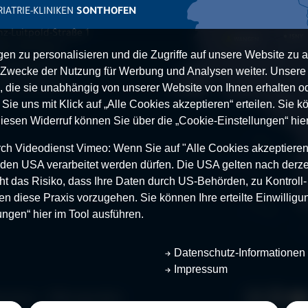
IATRIE-KLINIKEN
SONTHOFEN
nz-Luitpold-Straße 1
527 Sonthofen
n zu personalisieren und die Zugriffe auf unsere Website zu a
.
08321 804-0
Zwecke der Nutzung für Werbung und Analysen weiter. Unsere P
 08321 804-119
 die sie unabhängig von unserer Website von Ihnen erhalten 
ie uns mit Klick auf „Alle Cookies akzeptieren“ erteilen. Sie kön
Diesen Widerruf können Sie über die „Cookie-Einstellungen“ hier
h Videodienst Vimeo: Wenn Sie auf "Alle Cookies akzeptieren“ 
 in den USA verarbeitet werden dürfen. Die USA gelten nach derze
t das Risiko, dass Ihre Daten durch US-Behörden, zu Kontroll
en diese Praxis vorzugehen. Sie können Ihre erteilte Einwilligun
ungen“ hier im Tool ausführen.
Datenschutz-Informationen
Impressum
nschutz
Öffnungszeiten