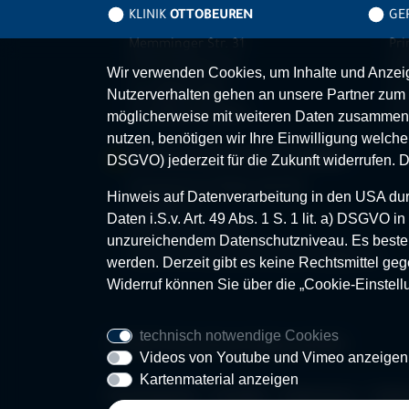
KLINIK
OTTOBEUREN
GER
Memminger Str. 31
Pri
87724 Ottobeuren
87
Wir verwenden Cookies, um Inhalte und Anzeige
Tel.
08332 792-0
Tel
Nutzerverhalten gehen an unsere Partner zum 
Fax 08332 792-5416
Fax
möglicherweise mit weiteren Daten zusammen,
nutzen, benötigen wir Ihre Einwilligung welche S
MVZ-FACHPRAXENVERBUND
ALLGÄU
DSGVO) jederzeit für die Zukunft widerrufen. 
Klinikverbund Allgäu gGmbH
Hinweis auf Datenverarbeitung in den USA durc
Im Stillen 2
Daten i.S.v. Art. 49 Abs. 1 S. 1 lit. a) DSGVO
87509 Immenstadt
unzureichendem Datenschutzniveau. Es besteh
www.mvz-fachpraxenverbund-allgaeu.de
werden. Derzeit gibt es keine Rechtsmittel geg
Widerruf können Sie über die „Cookie-Einstell
technisch notwendige Cookies
© 2026 Klinikverbund Allgäu gGmbH
Videos von Youtube und Vimeo anzeigen
Kartenmaterial anzeigen
Karriereportal
Kontakt
Impressum
Date