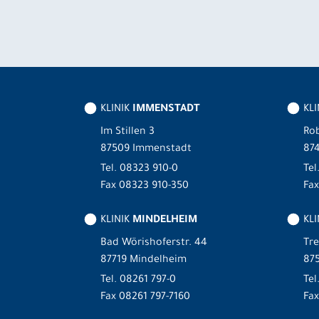
KLINIK
IMMENSTADT
KL
Im Stillen 3
Rob
87509 Immenstadt
87
Tel.
08323 910-0
Tel
Fax 08323 910-350
Fax
KLINIK
MINDELHEIM
KLI
Bad Wörishoferstr. 44
Tre
87719 Mindelheim
875
Tel.
08261 797-0
Tel
Fax 08261 797-7160
Fa