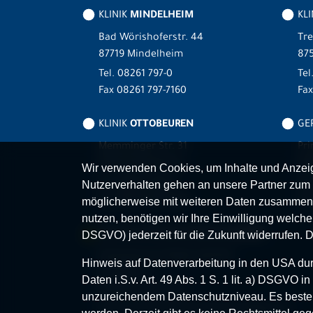
KLINIK
MINDELHEIM
KLI
Bad Wörishoferstr. 44
Tre
87719 Mindelheim
875
Tel.
08261 797-0
Tel
Fax 08261 797-7160
Fa
KLINIK
OTTOBEUREN
GER
Memminger Str. 31
Pri
87724 Ottobeuren
87
Wir verwenden Cookies, um Inhalte und Anzeige
Tel.
08332 792-0
Tel
Nutzerverhalten gehen an unsere Partner zum 
Fax 08332 792-5416
Fax
möglicherweise mit weiteren Daten zusammen,
nutzen, benötigen wir Ihre Einwilligung welche S
MVZ-FACHPRAXENVERBUND
ALLGÄU
DSGVO) jederzeit für die Zukunft widerrufen. 
Klinikverbund Allgäu gGmbH
Hinweis auf Datenverarbeitung in den USA durc
Im Stillen 2
Daten i.S.v. Art. 49 Abs. 1 S. 1 lit. a) DSGVO
87509 Immenstadt
unzureichendem Datenschutzniveau. Es besteh
www.mvz-fachpraxenverbund-allgaeu.de