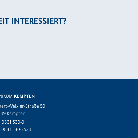
EIT INTERESSIERT?
INIKUM
KEMPTEN
ert-Weixler-Straße 50
439 Kempten
.
0831 530-0
 0831 530-3533