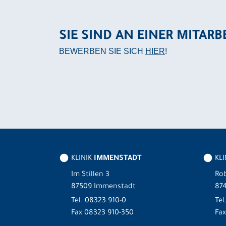
SIE SIND AN EINER MITARB
BEWERBEN SIE SICH
HIER
!
KLINIK
IMMENSTADT
KL
Im Stillen 3
Rob
87509 Immenstadt
87
Tel.
08323 910-0
Tel
Fax 08323 910-350
Fax