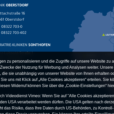
NIK
OBERSTDORF
ttachstraße 16
61 Oberstdorf
.
08322 703-0
x 08322 703-402
IATRIE-KLINIKEN
SONTHOFEN
nz-Luitpold-Straße 1
527 Sonthofen
n zu personalisieren und die Zugriffe auf unsere Website zu a
.
08321 804-0
Zwecke der Nutzung für Werbung und Analysen weiter. Unsere P
 08321 804-119
 die sie unabhängig von unserer Website von Ihnen erhalten 
ie uns mit Klick auf „Alle Cookies akzeptieren“ erteilen. Sie kön
Diesen Widerruf können Sie über die „Cookie-Einstellungen“ hier
h Videodienst Vimeo: Wenn Sie auf "Alle Cookies akzeptieren“ 
 in den USA verarbeitet werden dürfen. Die USA gelten nach derze
t das Risiko, dass Ihre Daten durch US-Behörden, zu Kontroll