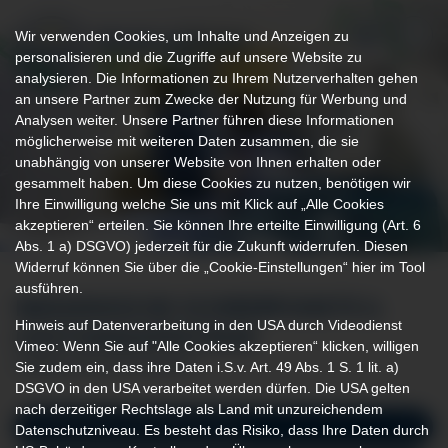
Wir verwenden Cookies, um Inhalte und Anzeigen zu
personalisieren und die Zugriffe auf unsere Website zu
analysieren. Die Informationen zu Ihrem Nutzerverhalten gehen
an unsere Partner zum Zwecke der Nutzung für Werbung und
Analysen weiter. Unsere Partner führen diese Informationen
möglicherweise mit weiteren Daten zusammen, die sie
unabhängig von unserer Website von Ihnen erhalten oder
gesammelt haben. Um diese Cookies zu nutzen, benötigen wir
Ihre Einwilligung welche Sie uns mit Klick auf „Alle Cookies
akzeptieren“ erteilen. Sie können Ihre erteilte Einwilligung (Art. 6
Abs. 1 a) DSGVO) jederzeit für die Zukunft widerrufen. Diesen
Widerruf können Sie über die „Cookie-Einstellungen“ hier im Tool
ausführen.
MEDIZINISCHE SCHWERPUNKTE &
Hinweis auf Datenverarbeitung in den USA durch Videodienst
LEISTUNGSSPEKTRUM
Vimeo: Wenn Sie auf "Alle Cookies akzeptieren“ klicken, willigen
Sie zudem ein, dass ihre Daten i.S.v. Art. 49 Abs. 1 S. 1 lit. a)
WIRBELSÄULENTHERAPIE
DSGVO in den USA verarbeitet werden dürfen. Die USA gelten
nach derzeitiger Rechtslage als Land mit unzureichendem
Verletzungen der Wirbelsäule
Datenschutzniveau. Es besteht das Risiko, dass Ihre Daten durch