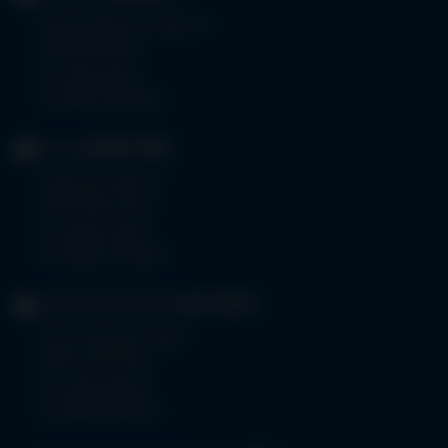
Robert-Weixler-Straße 50
87439 Kempten
Tel.
0831 530-0
Fax 0831 530-3533
KLINIK
OBERSTDORF
Trettachstraße 16
87561 Oberstdorf
Tel.
08322 703-0
Fax 08322 703-402
GERIATRIE-KLINIKEN
SONTHOFEN
Prinz-Luitpold-Straße 1
87527 Sonthofen
Tel.
08321 804-0
Fax 08321 804-119