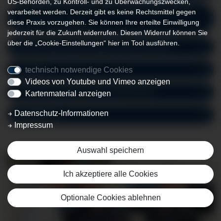
US-Behörden, zu Kontroll- und zu Überwachungszwecken,
verarbeitet werden. Derzeit gibt es keine Rechtsmittel gegen
Degenerative Veränderungen (Spinalkanalstenose,
diese Praxis vorzugehen. Sie können Ihre erteilte Einwilligung
Bandscheibenvorfall)
jederzeit für die Zukunft widerrufen. Diesen Widerruf können Sie
über die „Cookie-Einstellungen“ hier im Tool ausführen.
Entzündliche Erkrankungen der Wirbelsäule
Tumoren
technisch notwendige Cookies
Videos von Youtube und Vimeo anzeigen
Chronische Schmerzen der Wirbelsäule
Kartenmaterial anzeigen
Datenschutz-Informationen
Osteoporose
Impressum
Auswahl speichern
Ich akzeptiere alle Cookies
Optionale Cookies ablehnen