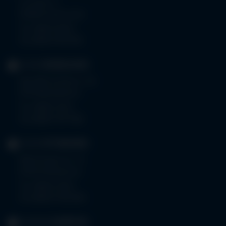
Im Stillen 3
87509 Immenstadt
Tel.
08323 910-0
Fax 08323 910-350
KLINIK
MINDELHEIM
Bad Wörishoferstr. 44
87719 Mindelheim
Tel.
08261 797-0
Fax 08261 797-7160
KLINIK
OTTOBEUREN
Memminger Str. 31
87724 Ottobeuren
Tel.
08332 792-0
Fax 08332 792-5416
KLINIKUM
KEMPTEN