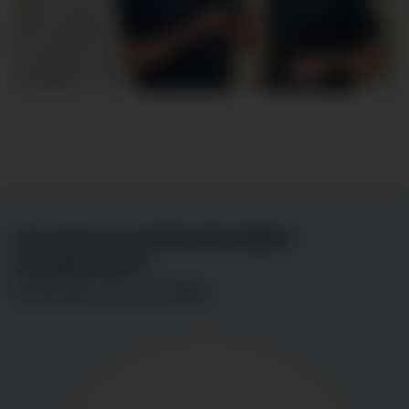
SIE SIND AN EINER MITARBEIT
INTERESSIERT?
BEWERBEN SIE SICH
HIER
!