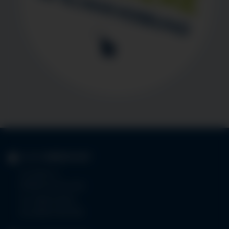
KLINIK
IMMENSTADT
Im Stillen 3
87509 Immenstadt
Tel.
08323 910-0
Fax 08323 910-350