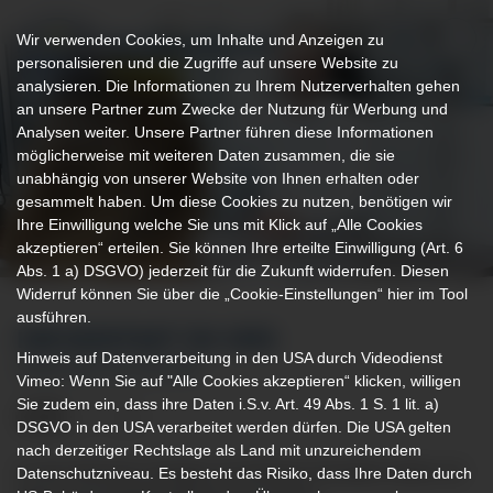
Wir verwenden Cookies, um Inhalte und Anzeigen zu
personalisieren und die Zugriffe auf unsere Website zu
analysieren. Die Informationen zu Ihrem Nutzerverhalten gehen
an unsere Partner zum Zwecke der Nutzung für Werbung und
Analysen weiter. Unsere Partner führen diese Informationen
möglicherweise mit weiteren Daten zusammen, die sie
unabhängig von unserer Website von Ihnen erhalten oder
gesammelt haben. Um diese Cookies zu nutzen, benötigen wir
Ihre Einwilligung welche Sie uns mit Klick auf „Alle Cookies
akzeptieren“ erteilen. Sie können Ihre erteilte Einwilligung (Art. 6
Abs. 1 a) DSGVO) jederzeit für die Zukunft widerrufen. Diesen
Widerruf können Sie über die „Cookie-Einstellungen“ hier im Tool
ausführen.
IHR KONTAKT ZU UNS
Hinweis auf Datenverarbeitung in den USA durch Videodienst
SPRECHEN SIE UNS AN!
Vimeo: Wenn Sie auf "Alle Cookies akzeptieren“ klicken, willigen
Sie zudem ein, dass ihre Daten i.S.v. Art. 49 Abs. 1 S. 1 lit. a)
DSGVO in den USA verarbeitet werden dürfen. Die USA gelten
nach derzeitiger Rechtslage als Land mit unzureichendem
Im der Klinik für Urologie am Klinikum Kempten bieten wir
Datenschutzniveau. Es besteht das Risiko, dass Ihre Daten durch