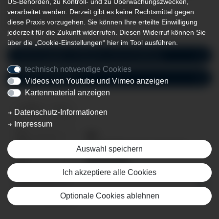
US-Behörden, zu Kontroll- und zu Überwachungszwecken,
Ihnen eine Notfallambulanz und neben
verarbeitet werden. Derzeit gibt es keine Rechtsmittel gegen
Spezialsprechstunden eine Sprechstunde für
diese Praxis vorzugehen. Sie können Ihre erteilte Einwilligung
Privatpatienten an.
jederzeit für die Zukunft widerrufen. Diesen Widerruf können Sie
über die „Cookie-Einstellungen“ hier im Tool ausführen.
Terminvergabe, Ambulanz und Anmeldung
technisch notwendige Cookies
Chefarztsekretariat
Videos von Youtube und Vimeo anzeigen
Kartenmaterial anzeigen
Datenschutz-Informationen
Impressum
OP-
Anmeldeformular_Urologie_
Auswahl speichern
09.2024.pdf
PDF
209 KB
Ich akzeptiere alle Cookies
Optionale Cookies ablehnen