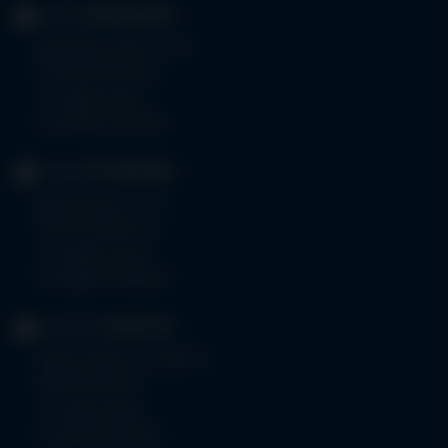
KLINIK
MINDELHEIM
Bad Wörishoferstr. 44
87719 Mindelheim
Tel.
08261 797-0
Fax 08261 797-7160
KLINIK
OTTOBEUREN
Memminger Str. 31
87724 Ottobeuren
Tel.
08332 792-0
Fax 08332 792-5416
KLINIKUM
KEMPTEN
Robert-Weixler-Straße 50
87439 Kempten
Tel.
0831 530-0
Fax 0831 530-3533