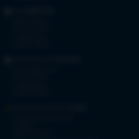
KLINIK
OBERSTDORF
Trettachstraße 16
87561 Oberstdorf
Tel.
08322 703-0
Fax 08322 703-402
GERIATRIE-KLINIKEN
SONTHOFEN
Prinz-Luitpold-Straße 1
87527 Sonthofen
Tel.
08321 804-0
Fax 08321 804-119
MVZ-FACHPRAXENVERBUND
ALLGÄU
Klinikverbund Allgäu gGmbH
Im Stillen 2
87509 Immenstadt