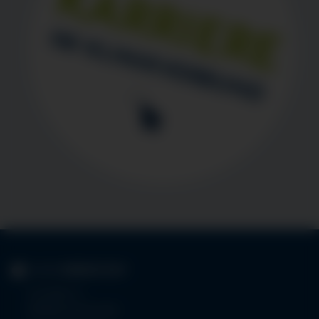
KLINIK
IMMENSTADT
Im Stillen 3
87509 Immenstadt