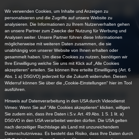
Wir verwenden Cookies, um Inhalte und Anzeigen zu
personalisieren und die Zugriffe auf unsere Website zu
analysieren. Die Informationen zu Ihrem Nutzerverhalten gehen
an unsere Partner zum Zwecke der Nutzung für Werbung und
Analysen weiter. Unsere Partner führen diese Informationen
möglicherweise mit weiteren Daten zusammen, die sie
unabhängig von unserer Website von Ihnen erhalten oder
gesammelt haben. Um diese Cookies zu nutzen, benötigen wir
Ihre Einwilligung welche Sie uns mit Klick auf „Alle Cookies
akzeptieren“ erteilen. Sie können Ihre erteilte Einwilligung (Art. 6
Abs. 1 a) DSGVO) jederzeit für die Zukunft widerrufen. Diesen
Widerruf können Sie über die „Cookie-Einstellungen“ hier im Tool
ausführen.
KONTAKT UND SPRECHSTUNDEN IN
Hinweis auf Datenverarbeitung in den USA durch Videodienst
KEMPTEN
Vimeo: Wenn Sie auf "Alle Cookies akzeptieren“ klicken, willigen
Sie zudem ein, dass ihre Daten i.S.v. Art. 49 Abs. 1 S. 1 lit. a)
DSGVO in den USA verarbeitet werden dürfen. Die USA gelten
nach derzeitiger Rechtslage als Land mit unzureichendem
Datenschutzniveau. Es besteht das Risiko, dass Ihre Daten durch
Expertensprechstunden für Ihr Anliegen