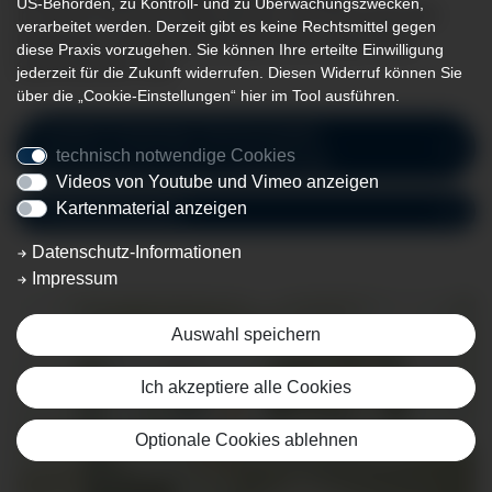
US-Behörden, zu Kontroll- und zu Überwachungszwecken,
In unserer Klinik für diagnostische und interventionelle
verarbeitet werden. Derzeit gibt es keine Rechtsmittel gegen
Radiologie und Neuroradiologie finden regelmäßig
diese Praxis vorzugehen. Sie können Ihre erteilte Einwilligung
Sprechstunden statt.
jederzeit für die Zukunft widerrufen. Diesen Widerruf können Sie
über die „Cookie-Einstellungen“ hier im Tool ausführen.
Leitstelle Radiologie (Terminvergabe,
technisch notwendige Cookies
Befundauskunft und CD-Anforderung)
Videos von Youtube und Vimeo anzeigen
Kartenmaterial anzeigen
Chefarztsekretariat
Datenschutz-Informationen
Impressum
Auswahl speichern
Ich akzeptiere alle Cookies
Optionale Cookies ablehnen