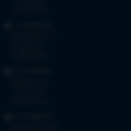
Tel.
08323 910-0
Fax 08323 910-350
KLINIK
MINDELHEIM
Bad Wörishoferstr. 44
87719 Mindelheim
Tel.
08261 797-0
Fax 08261 797-7160
KLINIK
OTTOBEUREN
Memminger Str. 31
87724 Ottobeuren
Tel.
08332 792-0
Fax 08332 792-5416
KLINIKUM
KEMPTEN
Robert-Weixler-Straße 50