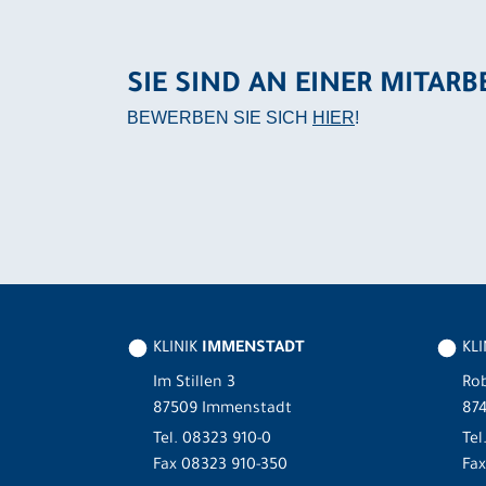
SIE SIND AN EINER MITARB
BEWERBEN SIE SICH
HIER
!
KLINIK
IMMENSTADT
KL
Im Stillen 3
Rob
87509 Immenstadt
87
Tel.
08323 910-0
Tel
Fax 08323 910-350
Fax