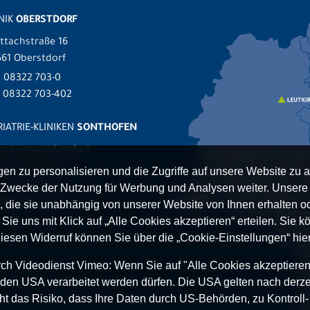
NIK
OBERSTDORF
ttachstraße 16
61 Oberstdorf
.
08322 703-0
x 08322 703-402
IATRIE-KLINIKEN
SONTHOFEN
nz-Luitpold-Straße 1
527 Sonthofen
n zu personalisieren und die Zugriffe auf unsere Website zu a
.
08321 804-0
Zwecke der Nutzung für Werbung und Analysen weiter. Unsere P
 08321 804-119
 die sie unabhängig von unserer Website von Ihnen erhalten 
ie uns mit Klick auf „Alle Cookies akzeptieren“ erteilen. Sie kön
Diesen Widerruf können Sie über die „Cookie-Einstellungen“ hier
h Videodienst Vimeo: Wenn Sie auf "Alle Cookies akzeptieren“ 
 in den USA verarbeitet werden dürfen. Die USA gelten nach derze
t das Risiko, dass Ihre Daten durch US-Behörden, zu Kontroll