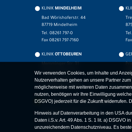
KLINIK
MINDELHEIM
KLI
Bad Wörishoferstr. 44
Tre
87719 Mindelheim
875
Tel.
08261 797-0
Tel
Fax 08261 797-7160
Fa
KLINIK
OTTOBEUREN
GER
Memminger Str. 31
Pri
87724 Ottobeuren
87
Wir verwenden Cookies, um Inhalte und Anzeige
Tel.
08332 792-0
Tel
Nutzerverhalten gehen an unsere Partner zum 
Fax 08332 792-5416
Fax
möglicherweise mit weiteren Daten zusammen,
nutzen, benötigen wir Ihre Einwilligung welche S
MVZ-FACHPRAXENVERBUND
ALLGÄU
DSGVO) jederzeit für die Zukunft widerrufen. 
Klinikverbund Allgäu gGmbH
Hinweis auf Datenverarbeitung in den USA durc
Im Stillen 2
Daten i.S.v. Art. 49 Abs. 1 S. 1 lit. a) DSGVO
87509 Immenstadt
unzureichendem Datenschutzniveau. Es besteh