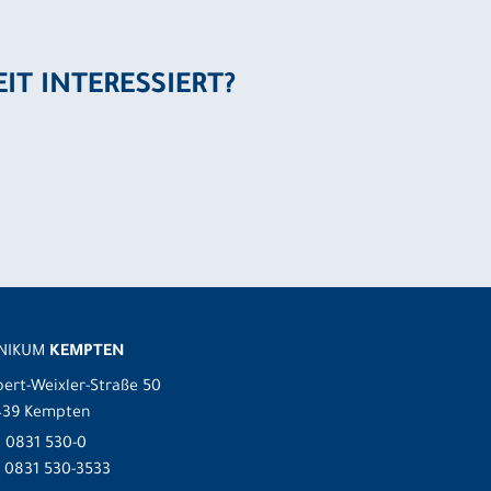
EIT INTERESSIERT?
INIKUM
KEMPTEN
ert-Weixler-Straße 50
439 Kempten
.
0831 530-0
 0831 530-3533