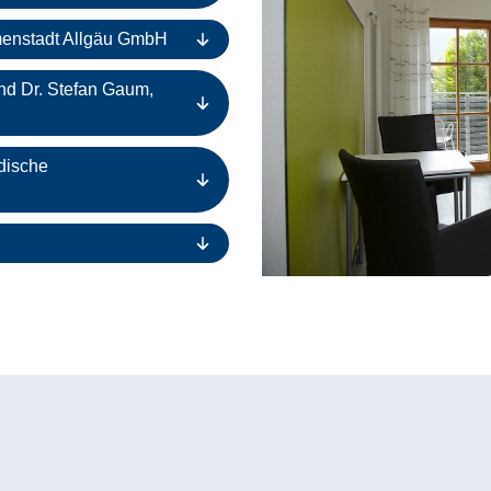
menstadt Allgäu GmbH
nd Dr. Stefan Gaum,
ädische