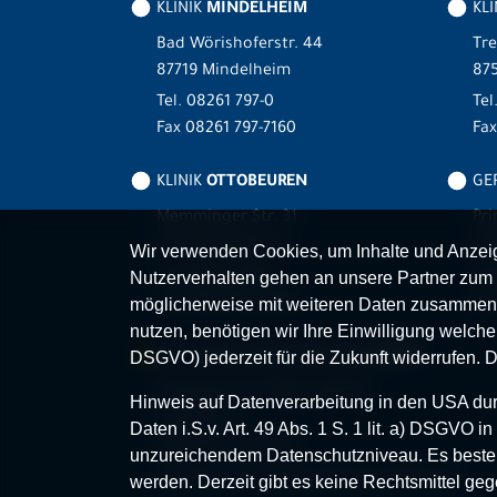
KLINIK
MINDELHEIM
KLI
Bad Wörishoferstr. 44
Tre
87719 Mindelheim
875
Tel.
08261 797-0
Tel
Fax 08261 797-7160
Fa
KLINIK
OTTOBEUREN
GER
Memminger Str. 31
Pri
87724 Ottobeuren
87
Wir verwenden Cookies, um Inhalte und Anzeige
Tel.
08332 792-0
Tel
Nutzerverhalten gehen an unsere Partner zum 
Fax 08332 792-5416
Fax
möglicherweise mit weiteren Daten zusammen,
nutzen, benötigen wir Ihre Einwilligung welche S
MVZ-FACHPRAXENVERBUND
ALLGÄU
DSGVO) jederzeit für die Zukunft widerrufen. 
Klinikverbund Allgäu gGmbH
Hinweis auf Datenverarbeitung in den USA durc
Im Stillen 2
Daten i.S.v. Art. 49 Abs. 1 S. 1 lit. a) DSGVO
87509 Immenstadt
unzureichendem Datenschutzniveau. Es besteh
www.mvz-fachpraxenverbund-allgaeu.de
werden. Derzeit gibt es keine Rechtsmittel geg