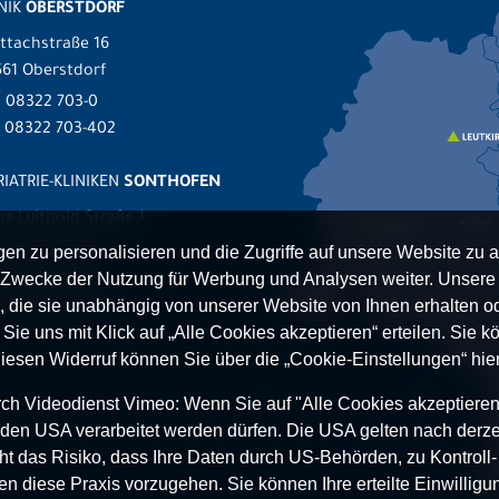
NIK
OBERSTDORF
ttachstraße 16
61 Oberstdorf
.
08322 703-0
x 08322 703-402
IATRIE-KLINIKEN
SONTHOFEN
nz-Luitpold-Straße 1
527 Sonthofen
n zu personalisieren und die Zugriffe auf unsere Website zu a
.
08321 804-0
Zwecke der Nutzung für Werbung und Analysen weiter. Unsere P
 08321 804-119
 die sie unabhängig von unserer Website von Ihnen erhalten 
ie uns mit Klick auf „Alle Cookies akzeptieren“ erteilen. Sie kön
Diesen Widerruf können Sie über die „Cookie-Einstellungen“ hier
h Videodienst Vimeo: Wenn Sie auf "Alle Cookies akzeptieren“ 
 in den USA verarbeitet werden dürfen. Die USA gelten nach derze
t das Risiko, dass Ihre Daten durch US-Behörden, zu Kontroll
en diese Praxis vorzugehen. Sie können Ihre erteilte Einwilligun