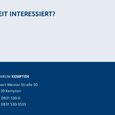
EIT INTERESSIERT?
INIKUM
KEMPTEN
ert-Weixler-Straße 50
439 Kempten
.
0831 530-0
 0831 530-3533