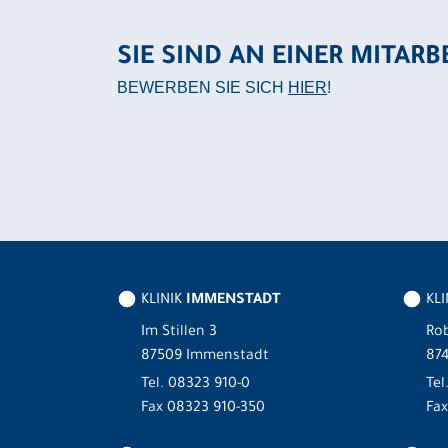
SIE SIND AN EINER MITARB
BEWERBEN SIE SICH
HIER
!
KLINIK
IMMENSTADT
KL
Im Stillen 3
Rob
87509 Immenstadt
87
Tel.
08323 910-0
Tel
Fax 08323 910-350
Fax