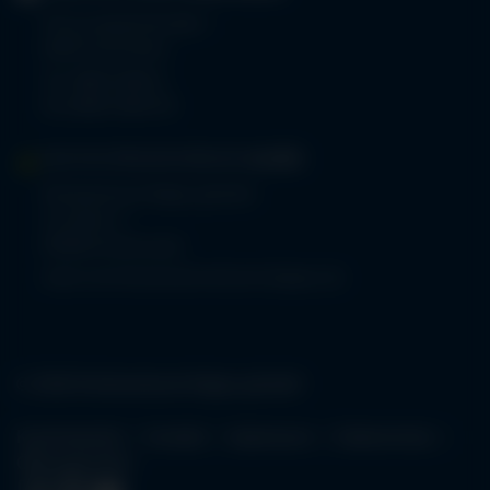
Prinz-Luitpold-Straße 1
87527 Sonthofen
Tel.
08321 804-0
Fax 08321 804-119
MVZ-FACHPRAXENVERBUND
ALLGÄU
Klinikverbund Allgäu gGmbH
Im Stillen 2
87509 Immenstadt
www.mvz-fachpraxenverbund-allgaeu.de
© 2026 Klinikverbund Allgäu gGmbH
Karriereportal
Kontakt
Impressum
Datenschutz
Öffnungszeiten