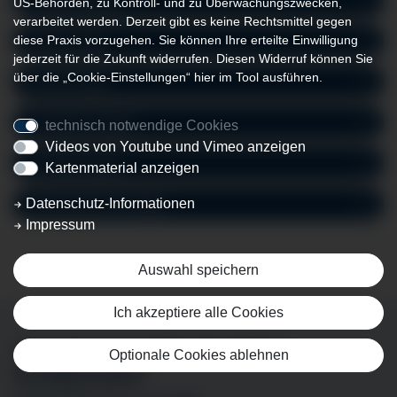
US-Behörden, zu Kontroll- und zu Überwachungszwecken,
verarbeitet werden. Derzeit gibt es keine Rechtsmittel gegen
diese Praxis vorzugehen. Sie können Ihre erteilte Einwilligung
Fußchirurgie
jederzeit für die Zukunft widerrufen. Diesen Widerruf können Sie
über die „Cookie-Einstellungen“ hier im Tool ausführen.
Kniechirurgie
Schulterchirurgie
technisch notwendige Cookies
Videos von Youtube und Vimeo anzeigen
Unfallchirurgie
Kartenmaterial anzeigen
Datenschutz-Informationen
Wirbelsäulenchirurgie
Impressum
Auswahl speichern
Ich akzeptiere alle Cookies
SIE SIND AN EINER MITARBEIT
Optionale Cookies ablehnen
INTERESSIERT?