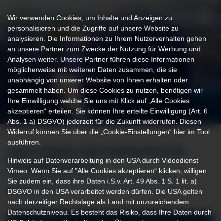
Wir verwenden Cookies, um Inhalte und Anzeigen zu
personalisieren und die Zugriffe auf unsere Website zu
analysieren. Die Informationen zu Ihrem Nutzerverhalten gehen
an unsere Partner zum Zwecke der Nutzung für Werbung und
Analysen weiter. Unsere Partner führen diese Informationen
möglicherweise mit weiteren Daten zusammen, die sie
unabhängig von unserer Website von Ihnen erhalten oder
gesammelt haben. Um diese Cookies zu nutzen, benötigen wir
Ihre Einwilligung welche Sie uns mit Klick auf „Alle Cookies
akzeptieren“ erteilen. Sie können Ihre erteilte Einwilligung (Art. 6
Abs. 1 a) DSGVO) jederzeit für die Zukunft widerrufen. Diesen
Widerruf können Sie über die „Cookie-Einstellungen“ hier im Tool
ausführen.
LEISTUNGEN UND MEDIZINISCHE
Hinweis auf Datenverarbeitung in den USA durch Videodienst
SCHWERPUNKTE
Vimeo: Wenn Sie auf "Alle Cookies akzeptieren“ klicken, willigen
Sie zudem ein, dass ihre Daten i.S.v. Art. 49 Abs. 1 S. 1 lit. a)
IN DER ORTHOPÄDIE UND UNFALLCHIRURGIE IN
DSGVO in den USA verarbeitet werden dürfen. Die USA gelten
IMMENSTADT
nach derzeitiger Rechtslage als Land mit unzureichendem
Datenschutzniveau. Es besteht das Risiko, dass Ihre Daten durch
Endoprothetik