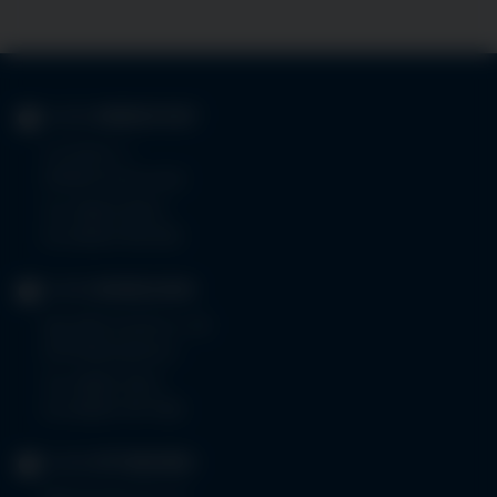
KLINIK
IMMENSTADT
Im Stillen 3
87509 Immenstadt
Tel.
08323 910-0
Fax 08323 910-350
KLINIK
MINDELHEIM
Bad Wörishoferstr. 44
87719 Mindelheim
Tel.
08261 797-0
Fax 08261 797-7160
KLINIK
OTTOBEUREN