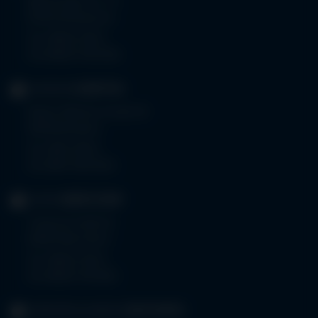
Memminger Str. 31
87724 Ottobeuren
Tel.
08332 792-0
Fax 08332 792-5416
KLINIKUM
KEMPTEN
Robert-Weixler-Straße 50
87439 Kempten
Tel.
0831 530-0
Fax 0831 530-3533
KLINIK
OBERSTDORF
Trettachstraße 16
87561 Oberstdorf
Tel.
08322 703-0
Fax 08322 703-402
GERIATRIE-KLINIKEN
SONTHOFEN