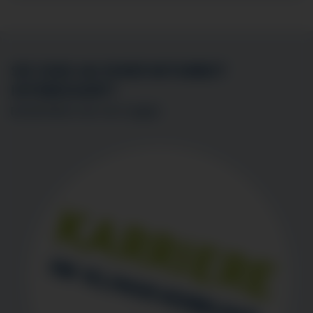
SIE SIND AN EINER MITARBEIT
INTERESSIERT?
BEWERBEN SIE SICH
HIER
!