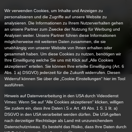
Wir verwenden Cookies, um Inhalte und Anzeigen zu
personalisieren und die Zugriffe auf unsere Website zu
analysieren. Die Informationen zu Ihrem Nutzerverhalten gehen
an unsere Partner zum Zwecke der Nutzung für Werbung und
Analysen weiter. Unsere Partner führen diese Informationen
möglicherweise mit weiteren Daten zusammen, die sie
unabhängig von unserer Website von Ihnen erhalten oder
gesammelt haben. Um diese Cookies zu nutzen, benötigen wir
Ihre Einwilligung welche Sie uns mit Klick auf „Alle Cookies
akzeptieren“ erteilen. Sie können Ihre erteilte Einwilligung (Art. 6
Abs. 1 a) DSGVO) jederzeit für die Zukunft widerrufen. Diesen
Widerruf können Sie über die „Cookie-Einstellungen“ hier im Tool
ausführen.
ENDOPROTHETIKZENTRUM IN
Hinweis auf Datenverarbeitung in den USA durch Videodienst
OTTOBEUREN
Vimeo: Wenn Sie auf "Alle Cookies akzeptieren“ klicken, willigen
Sie zudem ein, dass ihre Daten i.S.v. Art. 49 Abs. 1 S. 1 lit. a)
SPEZIALISIERTE ERFAHRUNG IM BEREICH DER
DSGVO in den USA verarbeitet werden dürfen. Die USA gelten
ENDOPROTHETIK
nach derzeitiger Rechtslage als Land mit unzureichendem
Datenschutzniveau. Es besteht das Risiko, dass Ihre Daten durch