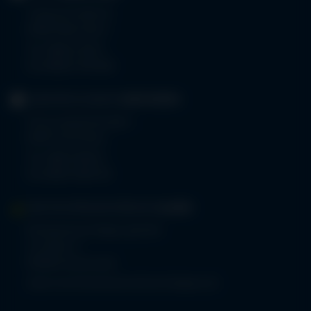
Trettachstraße 16
87561 Oberstdorf
Tel.
08322 703-0
Fax 08322 703-402
GERIATRIE-KLINIKEN
SONTHOFEN
Prinz-Luitpold-Straße 1
87527 Sonthofen
Tel.
08321 804-0
Fax 08321 804-119
MVZ-FACHPRAXENVERBUND
ALLGÄU
Klinikverbund Allgäu gGmbH
Im Stillen 2
87509 Immenstadt
www.mvz-fachpraxenverbund-allgaeu.de