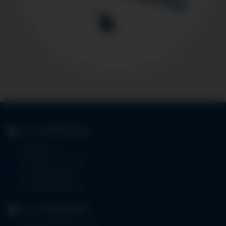
KLINIK
IMMENSTADT
Im Stillen 3
87509 Immenstadt
Tel.
08323 910-0
Fax 08323 910-350
KLINIK
MINDELHEIM