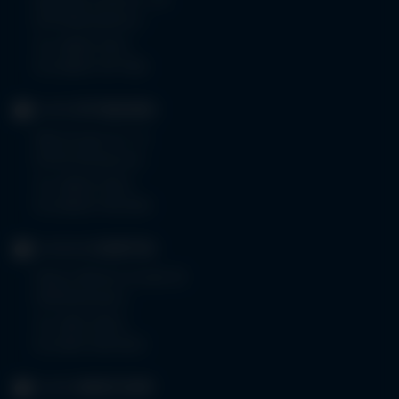
Bad Wörishoferstr. 44
87719 Mindelheim
Tel.
08261 797-0
Fax 08261 797-7160
KLINIK
OTTOBEUREN
Memminger Str. 31
87724 Ottobeuren
Tel.
08332 792-0
Fax 08332 792-5416
KLINIKUM
KEMPTEN
Robert-Weixler-Straße 50
87439 Kempten
Tel.
0831 530-0
Fax 0831 530-3533
KLINIK
OBERSTDORF