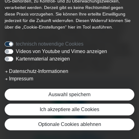
US-Behörden, zu Kontroll- und zu Überwachungszwecken,
verarbeitet werden. Derzeit gibt es keine Rechtsmittel gegen
diese Praxis vorzugehen. Sie können Ihre erteilte Einwilligung
jederzeit für die Zukunft widerrufen. Diesen Widerruf können Sie
Das Endoprothetikzentrum Ottobeuren bietet ein hohes
über die „Cookie-Einstellungen“ hier im Tool ausführen.
Maß an Spezialisierung, Kompetenz und Erfahrung im
Bereich der Endoprothetik. Es ist durch die Deutsche
technisch notwendige Cookies
Gesellschaft für Orthopädie und Orthopädische Chirurgie
Videos von Youtube und Vimeo anzeigen
(DGOOC) zertifiziert. Hier erhalten die Patienten seit jeher
Kartenmaterial anzeigen
eine qualitativ hochwertige und leitliniengerechte
Versorgung im Bereich der künstlichen Gelenke.
Datenschutz-Informationen
Impressum
Auswahl speichern
Ich akzeptiere alle Cookies
Optionale Cookies ablehnen