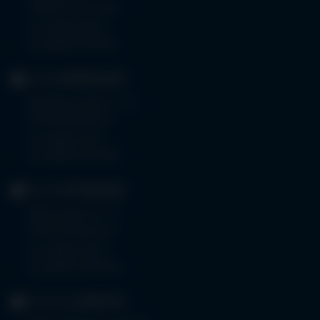
87509 Immenstadt
Tel.
08323 910-0
Fax 08323 910-350
KLINIK
MINDELHEIM
Bad Wörishoferstr. 44
87719 Mindelheim
Tel.
08261 797-0
Fax 08261 797-7160
KLINIK
OTTOBEUREN
Memminger Str. 31
87724 Ottobeuren
Tel.
08332 792-0
Fax 08332 792-5416
KLINIKUM
KEMPTEN