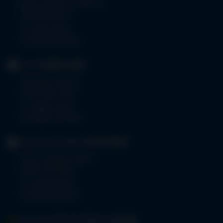
Robert-Weixler-Straße 50
87439 Kempten
Tel.
0831 530-0
Fax 0831 530-3533
KLINIK
OBERSTDORF
Trettachstraße 16
87561 Oberstdorf
Tel.
08322 703-0
Fax 08322 703-402
GERIATRIE-KLINIKEN
SONTHOFEN
Prinz-Luitpold-Straße 1
87527 Sonthofen
Tel.
08321 804-0
Fax 08321 804-119
MVZ-FACHPRAXENVERBUND
ALLGÄU