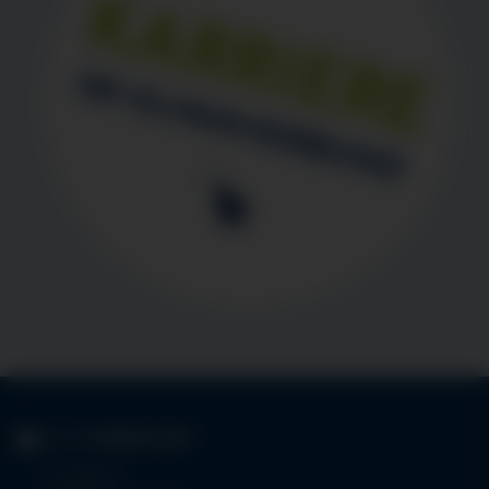
KLINIK
IMMENSTADT
Im Stillen 3