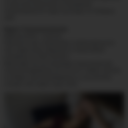
so dass Ihnen damit immer ein kompetenter
Ansprechpartner für Fragen und Sorgen zur Verfügung
steht.
Magen-/ Tumorsprechstunde:
Mittwochs 08:30 – 12:00 Uhr
Oberarzt Dr. med. Christof Keller, Funktionsoberarzt Dr.
med. Jürgen Knuth, Oberärztin Dr. Simone Mahall
Anmeldung: Tel. 0831 530-3212
Bitte bringen Sie zum vereinbarten Termin bereits alle
Untersuchungsbefunde (z.B. CD mit CT- Bildern, Berichte
von Magen- oder Darmspiegelung u.a.) mit, die Ihnen
vorliegen, falls möglich sogar vorher.