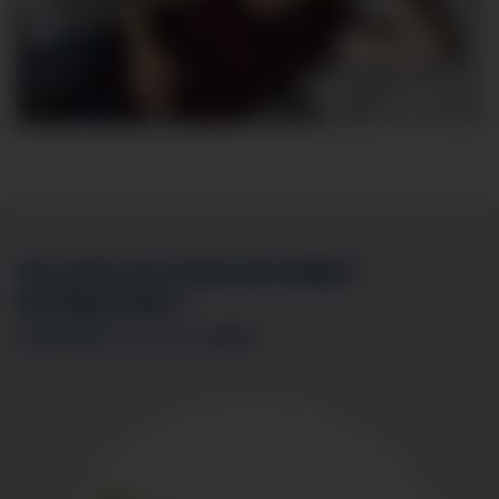
SIE SIND AN EINER MITARBEIT
INTERESSIERT?
BEWERBEN SIE SICH
HIER
!