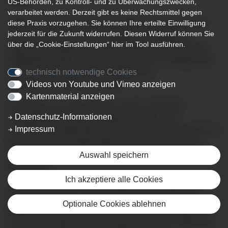
US-Behörden, zu Kontroll- und zu Überwachungszwecken,
verarbeitet werden. Derzeit gibt es keine Rechtsmittel gegen
diese Praxis vorzugehen. Sie können Ihre erteilte Einwilligung
Sollten Sie Fragen zum Thema Magenkrebs oder Krebs
jederzeit für die Zukunft widerrufen. Diesen Widerruf können Sie
der Speiseröhre bzw. am Übergang vom Magen zur
über die „Cookie-Einstellungen“ hier im Tool ausführen.
Speiseröhre haben oder ist ein solcher bei Ihnen bereits
festgestellt worden, dann bieten wir Ihnen die Möglichkeit,
technisch notwendige Cookies
sich an unsere wöchentlich stattfindende
Videos von Youtube und Vimeo anzeigen
Spezialsprechstunde zu wenden.
Kartenmaterial anzeigen
Im Rahmen der Sprechstunde werden alle bereits
Datenschutz-Informationen
durchgeführten Untersuchungen gesichtet, noch
Impressum
ausstehende Diagnostik veranlasst und nach Besprechung
Ihres Falls in der interdisziplinären
Tumorkonferenz
ein
individueller Behandlungsplan erstellt und mit Ihnen
Auswahl speichern
besprochen.
Ich akzeptiere alle Cookies
Auch Patienten mit anderen Magenerkrankungen (z.B.
Sodbrennen, GIST, u.a.) können sich im Rahmen der
Optionale Cookies ablehnen
Magensprechstunde beraten lassen. Sowohl Diagnostik,
als auch Therapie und Nachsorge sind zentral organisiert,