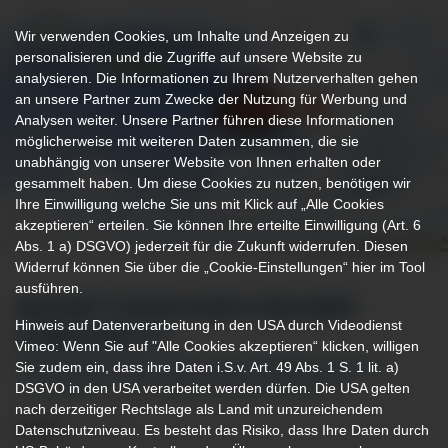
Wir verwenden Cookies, um Inhalte und Anzeigen zu
personalisieren und die Zugriffe auf unsere Website zu
analysieren. Die Informationen zu Ihrem Nutzerverhalten gehen
an unsere Partner zum Zwecke der Nutzung für Werbung und
Analysen weiter. Unsere Partner führen diese Informationen
möglicherweise mit weiteren Daten zusammen, die sie
unabhängig von unserer Website von Ihnen erhalten oder
gesammelt haben. Um diese Cookies zu nutzen, benötigen wir
Ihre Einwilligung welche Sie uns mit Klick auf „Alle Cookies
akzeptieren“ erteilen. Sie können Ihre erteilte Einwilligung (Art. 6
Abs. 1 a) DSGVO) jederzeit für die Zukunft widerrufen. Diesen
Widerruf können Sie über die „Cookie-Einstellungen“ hier im Tool
ausführen.
DER RETTUNGSHUBSCHRAUBER
Hinweis auf Datenverarbeitung in den USA durch Videodienst
CHRISTOPH 17
Vimeo: Wenn Sie auf "Alle Cookies akzeptieren“ klicken, willigen
Sie zudem ein, dass ihre Daten i.S.v. Art. 49 Abs. 1 S. 1 lit. a)
EINSATZSPEKTRUM, CREW UND VERKNÜPFUNG DES
DSGVO in den USA verarbeitet werden dürfen. Die USA gelten
„CHRISTOPH 17“ MIT DEM KLINIKUM KEMPTEN
nach derzeitiger Rechtslage als Land mit unzureichendem
Datenschutzniveau. Es besteht das Risiko, dass Ihre Daten durch