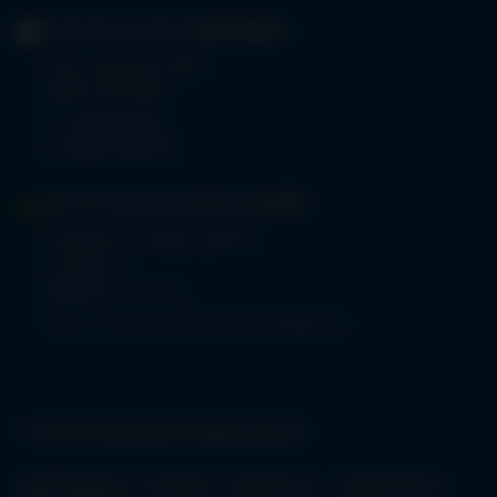
GERIATRIE-KLINIKEN
SONTHOFEN
Prinz-Luitpold-Straße 1
87527 Sonthofen
Tel.
08321 804-0
Fax 08321 804-119
MVZ-FACHPRAXENVERBUND
ALLGÄU
Klinikverbund Allgäu gGmbH
Im Stillen 2
87509 Immenstadt
www.mvz-fachpraxenverbund-allgaeu.de
© 2026 Klinikverbund Allgäu gGmbH
Karriereportal
Kontakt
Impressum
Datenschutz