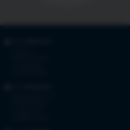
KLINIK
IMMENSTADT
Im Stillen 3
87509 Immenstadt
Tel.
08323 910-0
Fax 08323 910-350
KLINIK
MINDELHEIM
Bad Wörishoferstr. 44
87719 Mindelheim
Tel.
08261 797-0
Fax 08261 797-7160