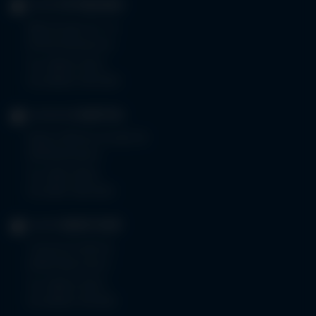
KLINIK
OTTOBEUREN
Memminger Str. 31
87724 Ottobeuren
Tel.
08332 792-0
Fax 08332 792-5416
KLINIKUM
KEMPTEN
Robert-Weixler-Straße 50
87439 Kempten
Tel.
0831 530-0
Fax 0831 530-3533
KLINIK
OBERSTDORF
Trettachstraße 16
87561 Oberstdorf
Tel.
08322 703-0
Fax 08322 703-402