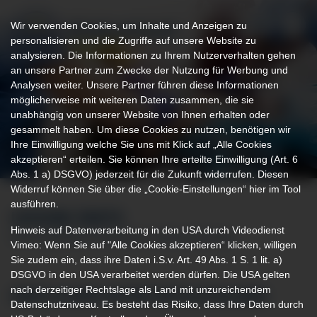
Wir verwenden Cookies, um Inhalte und Anzeigen zu
personalisieren und die Zugriffe auf unsere Website zu
analysieren. Die Informationen zu Ihrem Nutzerverhalten gehen
an unsere Partner zum Zwecke der Nutzung für Werbung und
Analysen weiter. Unsere Partner führen diese Informationen
möglicherweise mit weiteren Daten zusammen, die sie
unabhängig von unserer Website von Ihnen erhalten oder
gesammelt haben. Um diese Cookies zu nutzen, benötigen wir
Ihre Einwilligung welche Sie uns mit Klick auf „Alle Cookies
akzeptieren“ erteilen. Sie können Ihre erteilte Einwilligung (Art. 6
Abs. 1 a) DSGVO) jederzeit für die Zukunft widerrufen. Diesen
Widerruf können Sie über die „Cookie-Einstellungen“ hier im Tool
ausführen.
UNSERE ÄRZTE
Hinweis auf Datenverarbeitung in den USA durch Videodienst
IM FACHBEREICH ZENTRALE NOTAUFNAHME
Vimeo: Wenn Sie auf "Alle Cookies akzeptieren“ klicken, willigen
Sie zudem ein, dass ihre Daten i.S.v. Art. 49 Abs. 1 S. 1 lit. a)
DSGVO in den USA verarbeitet werden dürfen. Die USA gelten
nach derzeitiger Rechtslage als Land mit unzureichendem
ÄRZTLICHER LEITER NOTAUFNAHME
Datenschutzniveau. Es besteht das Risiko, dass Ihre Daten durch