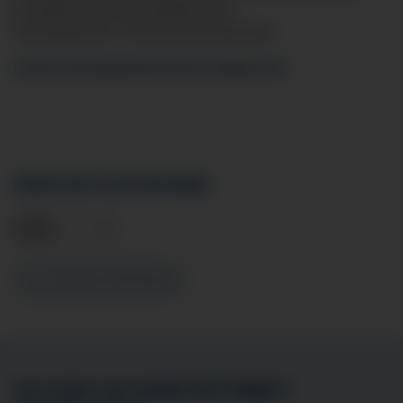
Zusatzbezeichnung Notfallmedizin
Verantwortlicher Chirurg Hernienzentrum
roland.reinelt
@klinikverbund-allgaeu.
de
KONTAKTAUFNAHME
Zu unserem Sekretariat
SIE SIND AN EINER MITARBEIT