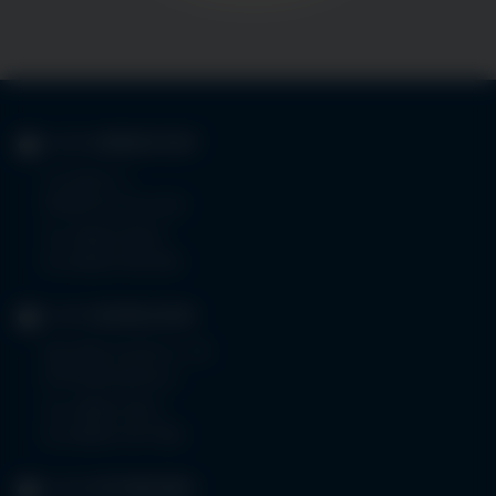
KLINIK
IMMENSTADT
Im Stillen 3
87509 Immenstadt
Tel.
08323 910-0
Fax 08323 910-350
KLINIK
MINDELHEIM
Bad Wörishoferstr. 44
87719 Mindelheim
Tel.
08261 797-0
Fax 08261 797-7160
KLINIK
OTTOBEUREN