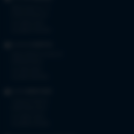
Memminger Str. 31
87724 Ottobeuren
Tel.
08332 792-0
Fax 08332 792-5416
KLINIKUM
KEMPTEN
Robert-Weixler-Straße 50
87439 Kempten
Tel.
0831 530-0
Fax 0831 530-3533
KLINIK
OBERSTDORF
Trettachstraße 16
87561 Oberstdorf
Tel.
08322 703-0
Fax 08322 703-402