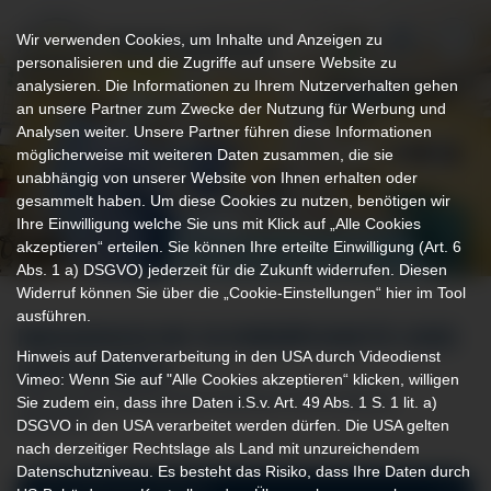
Wir verwenden Cookies, um Inhalte und Anzeigen zu
personalisieren und die Zugriffe auf unsere Website zu
analysieren. Die Informationen zu Ihrem Nutzerverhalten gehen
an unsere Partner zum Zwecke der Nutzung für Werbung und
Analysen weiter. Unsere Partner führen diese Informationen
möglicherweise mit weiteren Daten zusammen, die sie
unabhängig von unserer Website von Ihnen erhalten oder
gesammelt haben. Um diese Cookies zu nutzen, benötigen wir
Ihre Einwilligung welche Sie uns mit Klick auf „Alle Cookies
akzeptieren“ erteilen. Sie können Ihre erteilte Einwilligung (Art. 6
Abs. 1 a) DSGVO) jederzeit für die Zukunft widerrufen. Diesen
Widerruf können Sie über die „Cookie-Einstellungen“ hier im Tool
ausführen.
MEDIZINISCHE SCHWERPUNKTE UND
Hinweis auf Datenverarbeitung in den USA durch Videodienst
LEISTUNGEN
Vimeo: Wenn Sie auf "Alle Cookies akzeptieren“ klicken, willigen
Sie zudem ein, dass ihre Daten i.S.v. Art. 49 Abs. 1 S. 1 lit. a)
DER KLINIK FÜR NEUROCHIRURGIE AM KLINIKUM
DSGVO in den USA verarbeitet werden dürfen. Die USA gelten
KEMPTEN
nach derzeitiger Rechtslage als Land mit unzureichendem
Datenschutzniveau. Es besteht das Risiko, dass Ihre Daten durch
Behandlungsverfahren