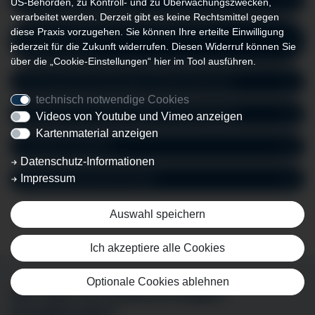
US-Behörden, zu Kontroll- und zu Überwachungszwecken,
verarbeitet werden. Derzeit gibt es keine Rechtsmittel gegen
diese Praxis vorzugehen. Sie können Ihre erteilte Einwilligung
Gefäßmissbildungen des Gehirns und
jederzeit für die Zukunft widerrufen. Diesen Widerruf können Sie
Rückenmarks
über die „Cookie-Einstellungen“ hier im Tool ausführen.
Hirnwassererkrankungen (Hydrocephalus)
technisch notwendige Cookies
Schädel-Hirn-Verletzungen und -Blutungen
Videos von Youtube und Vimeo anzeigen
Kartenmaterial anzeigen
Tumore im Gehirn
Datenschutz-Informationen
Impressum
Wirbelsäulenerkrankungen
Auswahl speichern
Ich akzeptiere alle Cookies
Optionale Cookies ablehnen
SIE SIND AN EINER MITARBEIT