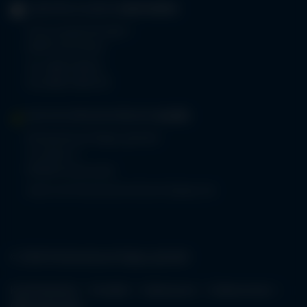
GERIATRIE-KLINIKEN
SONTHOFEN
Prinz-Luitpold-Straße 1
87527 Sonthofen
Tel.
08321 804-0
Fax 08321 804-119
MVZ-FACHPRAXENVERBUND
ALLGÄU
Klinikverbund Allgäu gGmbH
Im Stillen 2
87509 Immenstadt
www.mvz-fachpraxenverbund-allgaeu.de
© 2026 Klinikverbund Allgäu gGmbH
Karriereportal
Kontakt
Impressum
Datenschutz
Öffnungszeiten