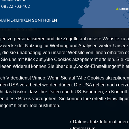
.
08322 703-0
x 08322 703-402
IATRIE-KLINIKEN
SONTHOFEN
nz-Luitpold-Straße 1
527 Sonthofen
n zu personalisieren und die Zugriffe auf unsere Website zu a
.
08321 804-0
Zwecke der Nutzung für Werbung und Analysen weiter. Unsere P
 08321 804-119
 die sie unabhängig von unserer Website von Ihnen erhalten 
ie uns mit Klick auf „Alle Cookies akzeptieren“ erteilen. Sie kön
Diesen Widerruf können Sie über die „Cookie-Einstellungen“ hier
h Videodienst Vimeo: Wenn Sie auf "Alle Cookies akzeptieren“ 
 in den USA verarbeitet werden dürfen. Die USA gelten nach derze
t das Risiko, dass Ihre Daten durch US-Behörden, zu Kontroll
en diese Praxis vorzugehen. Sie können Ihre erteilte Einwilligun
ungen“ hier im Tool ausführen.
Datenschutz-Informationen
Impressum