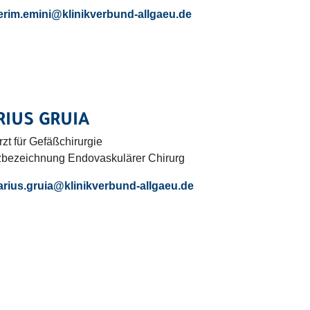
erim.emini
@klinikverbund-allgaeu.
de
IUS GRUIA
zt für Gefäßchirurgie
zbezeichnung Endovaskulärer Chirurg
rius.gruia
@klinikverbund-allgaeu.
de