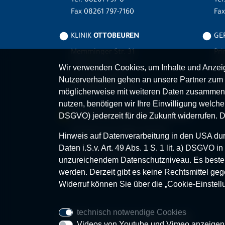
Tel.
08261 797-0
Tel
Fax 08261 797-7160
Fa
KLINIK
OTTOBEUREN
GER
Memminger Str. 31
Pri
87724 Ottobeuren
87
Wir verwenden Cookies, um Inhalte und Anzeige
Tel.
08332 792-0
Tel
Nutzerverhalten gehen an unsere Partner zum 
Fax 08332 792-5416
Fax
möglicherweise mit weiteren Daten zusammen,
nutzen, benötigen wir Ihre Einwilligung welche S
MVZ-FACHPRAXENVERBUND
ALLGÄU
DSGVO) jederzeit für die Zukunft widerrufen. 
Klinikverbund Allgäu gGmbH
Hinweis auf Datenverarbeitung in den USA durc
Im Stillen 2
Daten i.S.v. Art. 49 Abs. 1 S. 1 lit. a) DSGVO
87509 Immenstadt
unzureichendem Datenschutzniveau. Es besteh
www.mvz-fachpraxenverbund-allgaeu.de
werden. Derzeit gibt es keine Rechtsmittel geg
Widerruf können Sie über die „Cookie-Einstell
technisch notwendige Cookies
© 2026 Klinikverbund Allgäu gGmbH
Videos von Youtube und Vimeo anzeigen