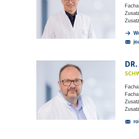
Fachar
Zusat
Zusat
We
jo
DR.
SCHW
Fachar
Fachar
Zusat
Zusatz
ro