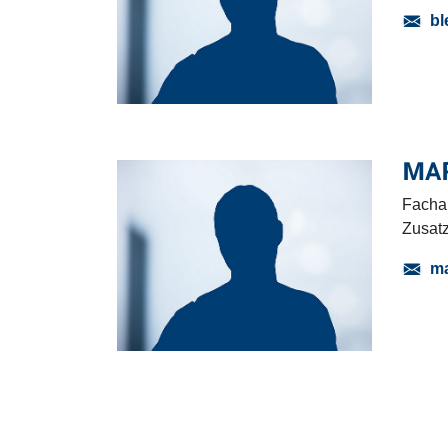
bl
MAR
Fachar
Zusat
ma