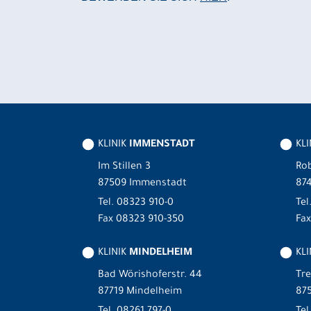
KLINIK
IMMENSTADT
KL
Im Stillen 3
Rob
87509 Immenstadt
87
Tel.
08323 910-0
Tel
Fax 08323 910-350
Fax
KLINIK
MINDELHEIM
KLI
Bad Wörishoferstr. 44
Tre
87719 Mindelheim
875