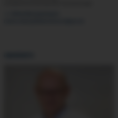
Zusatzbezeichnung Spezielle Viszeralchirurgie
Weiterbildungsbefugnis
markus.tietze
@klinikverbund-allgaeu.
de
OBERÄRZTE