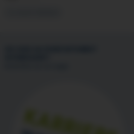
Zu unserem Sekretariat
SIE SIND AN EINER MITARBEIT
INTERESSIERT?
BEWERBEN SIE SICH
HIER
!