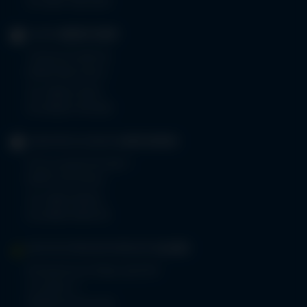
Fax 0831 530-3533
KLINIK
OBERSTDORF
Trettachstraße 16
87561 Oberstdorf
Tel.
08322 703-0
Fax 08322 703-402
GERIATRIE-KLINIKEN
SONTHOFEN
Prinz-Luitpold-Straße 1
87527 Sonthofen
Tel.
08321 804-0
Fax 08321 804-119
MVZ-FACHPRAXENVERBUND
ALLGÄU
Klinikverbund Allgäu gGmbH
Im Stillen 2
87509 Immenstadt