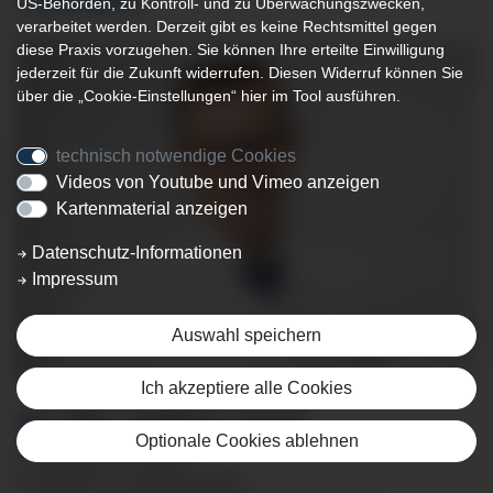
CHEFÄRZTE
US-Behörden, zu Kontroll- und zu Überwachungszwecken,
verarbeitet werden. Derzeit gibt es keine Rechtsmittel gegen
diese Praxis vorzugehen. Sie können Ihre erteilte Einwilligung
jederzeit für die Zukunft widerrufen. Diesen Widerruf können Sie
über die „Cookie-Einstellungen“ hier im Tool ausführen.
technisch notwendige Cookies
Videos von Youtube und Vimeo anzeigen
Kartenmaterial anzeigen
Datenschutz-Informationen
Impressum
Auswahl speichern
Ich akzeptiere alle Cookies
DR. MED. MARKUS TIETZE
Optionale Cookies ablehnen
Facharzt für Chirurgie
Facharzt für Viszeralchirurgie