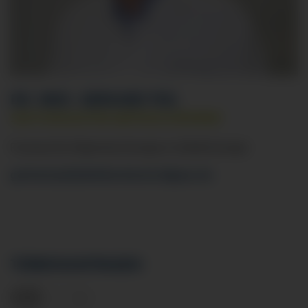
DR. MED. GERHARD PIEL
SEKTIONSLEITER GEFÄSSCHIRURGIE
Facharzt für Allgemeinchirurgie & Gefäßchirurgie
gerhard.piel
@klinikverbund-allgaeu.
de
TERMINANFRAGEN