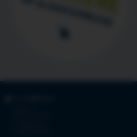
KLINIK
IMMENSTADT
Im Stillen 3
87509 Immenstadt
Tel.
08323 910-0
Fax 08323 910-350