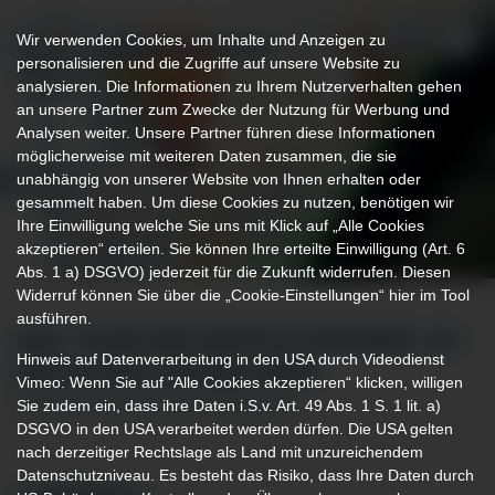
Wir verwenden Cookies, um Inhalte und Anzeigen zu
personalisieren und die Zugriffe auf unsere Website zu
analysieren. Die Informationen zu Ihrem Nutzerverhalten gehen
an unsere Partner zum Zwecke der Nutzung für Werbung und
Analysen weiter. Unsere Partner führen diese Informationen
möglicherweise mit weiteren Daten zusammen, die sie
unabhängig von unserer Website von Ihnen erhalten oder
gesammelt haben. Um diese Cookies zu nutzen, benötigen wir
Ihre Einwilligung welche Sie uns mit Klick auf „Alle Cookies
akzeptieren“ erteilen. Sie können Ihre erteilte Einwilligung (Art. 6
Abs. 1 a) DSGVO) jederzeit für die Zukunft widerrufen. Diesen
Widerruf können Sie über die „Cookie-Einstellungen“ hier im Tool
ausführen.
DAS TEAM DER GEFÄSSCHIRURGIE AN D
Hinweis auf Datenverarbeitung in den USA durch Videodienst
ER KLINIK MINDELHEIM
Vimeo: Wenn Sie auf "Alle Cookies akzeptieren“ klicken, willigen
Sie zudem ein, dass ihre Daten i.S.v. Art. 49 Abs. 1 S. 1 lit. a)
DIE EXPERTEN FÜR GEFÄSSMEDIZIN
DSGVO in den USA verarbeitet werden dürfen. Die USA gelten
nach derzeitiger Rechtslage als Land mit unzureichendem
Datenschutzniveau. Es besteht das Risiko, dass Ihre Daten durch