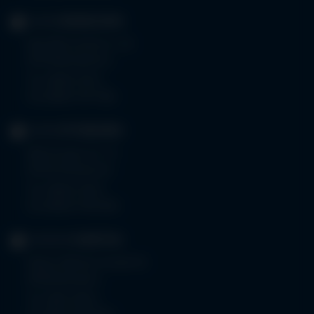
KLINIK
MINDELHEIM
Bad Wörishoferstr. 44
87719 Mindelheim
Tel.
08261 797-0
Fax 08261 797-7160
KLINIK
OTTOBEUREN
Memminger Str. 31
87724 Ottobeuren
Tel.
08332 792-0
Fax 08332 792-5416
KLINIKUM
KEMPTEN
Robert-Weixler-Straße 50
87439 Kempten
Tel.
0831 530-0