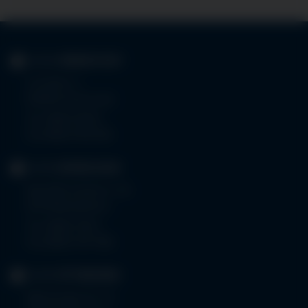
KLINIK
IMMENSTADT
Im Stillen 3
87509 Immenstadt
Tel.
08323 910-0
Fax 08323 910-350
KLINIK
MINDELHEIM
Bad Wörishoferstr. 44
87719 Mindelheim
Tel.
08261 797-0
Fax 08261 797-7160
KLINIK
OTTOBEUREN
Memminger Str. 31