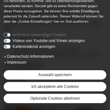
US-Behörden, zu Kontroll- und zu Überwachungszwecken,
verarbeitet werden. Derzeit gibt es keine Rechtsmittel gegen
diese Praxis vorzugehen. Sie können Ihre erteilte Einwilligung
Expertensprechstunden für Ihr Anliegen
jederzeit für die Zukunft widerrufen. Diesen Widerruf können Sie
Fachärztliche internistische Gesetzliche und
über die „Cookie-Einstellungen“ hier im Tool ausführen.
Privatambulanz finden über das MVZ Immenstadt Allgäu
statt.
technisch notwendige Cookies
Unsere Sprechzeiten:
Videos von Youtube und Vimeo anzeigen
Kartenmaterial anzeigen
Montag bis Freitag: 09:00 – 12:00 Uhr
Montag, Dienstag, Donnerstag: 13:00 – 15:00 Uhr
Datenschutz-Informationen
Impressum
Terminvereinbarung:
Tel. 08323 910-8915
Auswahl speichern
Sekretariat:
Angelika Kögel
Ich akzeptiere alle Cookies
Tel. 08323 910-249
angelika.koegel
@klinikverbund-allgaeu.
de
Optionale Cookies ablehnen