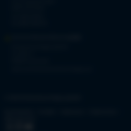
Prinz-Luitpold-Straße 1
87527 Sonthofen
Tel.
08321 804-0
Fax 08321 804-119
MVZ-FACHPRAXENVERBUND
ALLGÄU
Klinikverbund Allgäu gGmbH
Im Stillen 2
87509 Immenstadt
www.mvz-fachpraxenverbund-allgaeu.de
© 2026 Klinikverbund Allgäu gGmbH
Karriereportal
Kontakt
Impressum
Datenschutz
Öffnungszeiten