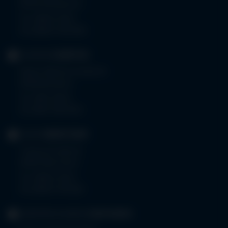
87724 Ottobeuren
Tel.
08332 792-0
Fax 08332 792-5416
KLINIKUM
KEMPTEN
Robert-Weixler-Straße 50
87439 Kempten
Tel.
0831 530-0
Fax 0831 530-3533
KLINIK
OBERSTDORF
Trettachstraße 16
87561 Oberstdorf
Tel.
08322 703-0
Fax 08322 703-402
GERIATRIE-KLINIKEN
SONTHOFEN