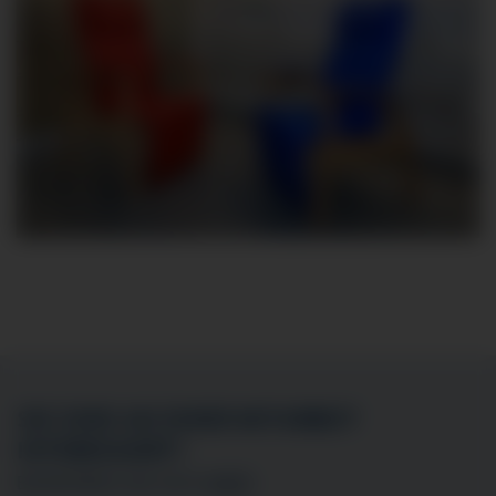
SIE SIND AN EINER MITARBEIT
INTERESSIERT?
BEWERBEN SIE SICH
HIER
!