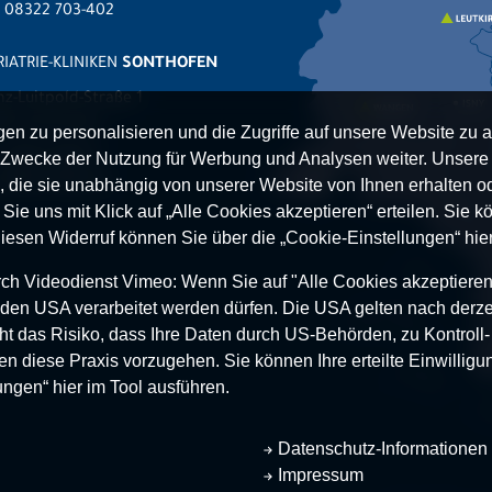
x 08322 703-402
IATRIE-KLINIKEN
SONTHOFEN
nz-Luitpold-Straße 1
527 Sonthofen
n zu personalisieren und die Zugriffe auf unsere Website zu a
.
08321 804-0
Zwecke der Nutzung für Werbung und Analysen weiter. Unsere P
 08321 804-119
 die sie unabhängig von unserer Website von Ihnen erhalten 
ie uns mit Klick auf „Alle Cookies akzeptieren“ erteilen. Sie kön
Diesen Widerruf können Sie über die „Cookie-Einstellungen“ hier
h Videodienst Vimeo: Wenn Sie auf "Alle Cookies akzeptieren“ 
 in den USA verarbeitet werden dürfen. Die USA gelten nach derze
t das Risiko, dass Ihre Daten durch US-Behörden, zu Kontroll
en diese Praxis vorzugehen. Sie können Ihre erteilte Einwilligun
ungen“ hier im Tool ausführen.
Datenschutz-Informationen
Impressum