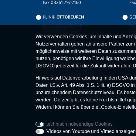
Fax 08261 797-7160
Fa
KLINIK
OTTOBEUREN
GER
Memminger Str. 31
Pri
87724 Ottobeuren
87
Wir verwenden Cookies, um Inhalte und Anzeige
Tel.
08332 792-0
Tel
Nutzerverhalten gehen an unsere Partner zum 
Fax 08332 792-5416
Fax
möglicherweise mit weiteren Daten zusammen,
nutzen, benötigen wir Ihre Einwilligung welche S
MVZ-FACHPRAXENVERBUND
ALLGÄU
DSGVO) jederzeit für die Zukunft widerrufen. 
Klinikverbund Allgäu gGmbH
Hinweis auf Datenverarbeitung in den USA durc
Im Stillen 2
Daten i.S.v. Art. 49 Abs. 1 S. 1 lit. a) DSGVO
87509 Immenstadt
unzureichendem Datenschutzniveau. Es besteh
www.mvz-fachpraxenverbund-allgaeu.de
werden. Derzeit gibt es keine Rechtsmittel geg
Widerruf können Sie über die „Cookie-Einstell
technisch notwendige Cookies
© 2026 Klinikverbund Allgäu gGmbH
Videos von Youtube und Vimeo anzeigen