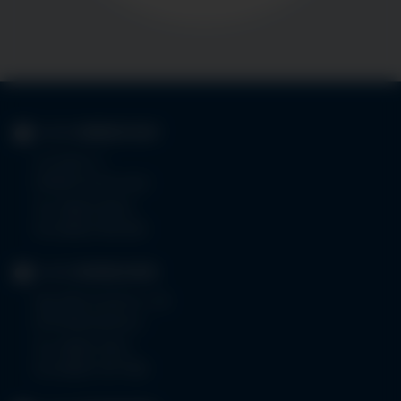
KLINIK
IMMENSTADT
Im Stillen 3
87509 Immenstadt
Tel.
08323 910-0
Fax 08323 910-350
KLINIK
MINDELHEIM
Bad Wörishoferstr. 44
87719 Mindelheim
Tel.
08261 797-0
Fax 08261 797-7160