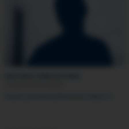
DESPOINA PARASTATIDOU
Fachärztin für Innere Medizin
despoina.parastatidou
@klinikverbund-allgaeu.
de