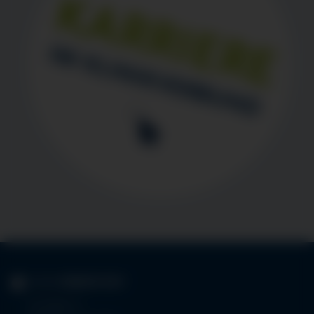
KLINIK
IMMENSTADT
Im Stillen 3