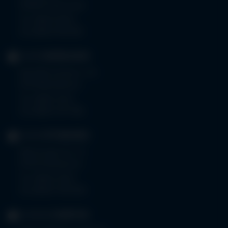
87509 Immenstadt
Tel.
08323 910-0
Fax 08323 910-350
KLINIK
MINDELHEIM
Bad Wörishoferstr. 44
87719 Mindelheim
Tel.
08261 797-0
Fax 08261 797-7160
KLINIK
OTTOBEUREN
Memminger Str. 31
87724 Ottobeuren
Tel.
08332 792-0
Fax 08332 792-5416
KLINIKUM
KEMPTEN