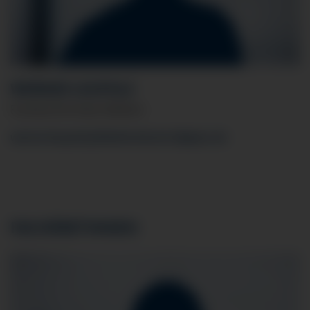
WERNER LEUPOLZ
Facharzt für Innere Medizin
werner.leupolz
@klinikverbund-allgaeu.
de
FACHÄRZTINNEN