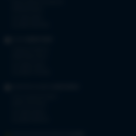
Robert-Weixler-Straße 50
87439 Kempten
Tel.
0831 530-0
Fax 0831 530-3533
KLINIK
OBERSTDORF
Trettachstraße 16
87561 Oberstdorf
Tel.
08322 703-0
Fax 08322 703-402
GERIATRIE-KLINIKEN
SONTHOFEN
Prinz-Luitpold-Straße 1
87527 Sonthofen
Tel.
08321 804-0
Fax 08321 804-119
MVZ-FACHPRAXENVERBUND
ALLGÄU