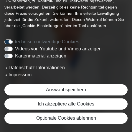
US-Behörden, zu Kontroll- und zu Überwachungszwecken,
verarbeitet werden. Derzeit gibt es keine Rechtsmittel gegen
diese Praxis vorzugehen. Sie können Ihre erteilte Einwilligung
jederzeit für die Zukunft widerrufen. Diesen Widerruf können Sie
über die „Cookie-Einstellungen“ hier im Tool ausführen.
technisch notwendige Cookies
Videos von Youtube und Vimeo anzeigen
Kartenmaterial anzeigen
Datenschutz-Informationen
Impressum
Auswahl speichern
Ich akzeptiere alle Cookies
DR. MED. ULRICH BÄCKER
Facharzt für Innere Medizin & Gastroenterologie
Optionale Cookies ablehnen
Zusatzbezeichnung Sportmedizin
Ernährungsmedizin (DGEM)