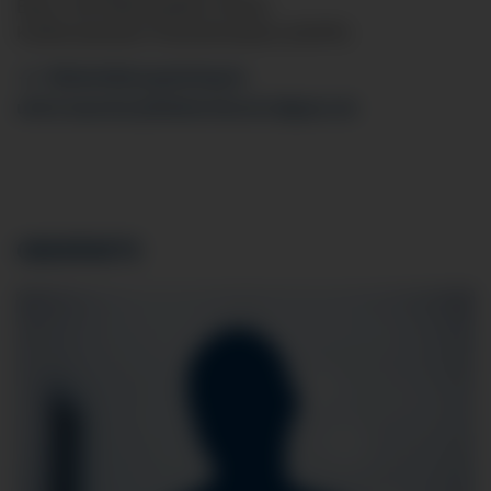
Berg- und Höhenmedizin (UIAA)
Kardiovaskuläre Präventivmedizin (DGPR)
Weiterbildungsbefugnis
ulrich.baecker
@klinikverbund-allgaeu.
de
OBERÄRZTE