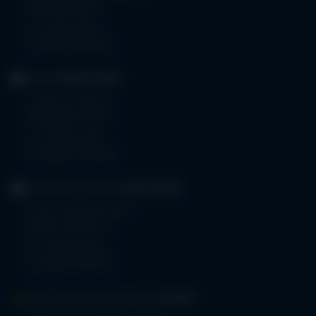
87439 Kempten
Tel.
0831 530-0
Fax 0831 530-3533
KLINIK
OBERSTDORF
Trettachstraße 16
87561 Oberstdorf
Tel.
08322 703-0
Fax 08322 703-402
GERIATRIE-KLINIKEN
SONTHOFEN
Prinz-Luitpold-Straße 1
87527 Sonthofen
Tel.
08321 804-0
Fax 08321 804-119
MVZ-FACHPRAXENVERBUND
ALLGÄU