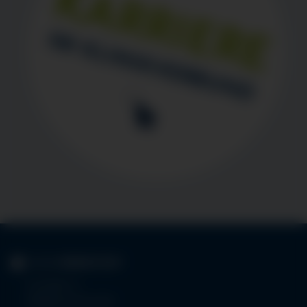
KLINIK
IMMENSTADT
Im Stillen 3
87509 Immenstadt