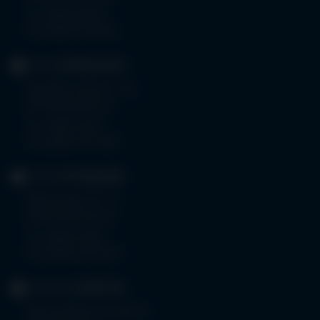
Tel.
08323 910-0
Fax 08323 910-350
KLINIK
MINDELHEIM
Bad Wörishoferstr. 44
87719 Mindelheim
Tel.
08261 797-0
Fax 08261 797-7160
KLINIK
OTTOBEUREN
Memminger Str. 31
87724 Ottobeuren
Tel.
08332 792-0
Fax 08332 792-5416
KLINIKUM
KEMPTEN
Robert-Weixler-Straße 50