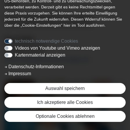
US-Behörden, zu Kontroll- und zu Überwachungszwecken,
verarbeitet werden. Derzeit gibt es keine Rechtsmittel gegen
diese Praxis vorzugehen. Sie können Ihre erteilte Einwilligung
Expertensprechstunden für Ihr Anliegen
jederzeit für die Zukunft widerrufen. Diesen Widerruf können Sie
Terminvereinbarung über unser Sekretariat:
über die „Cookie-Einstellungen“ hier im Tool ausführen.
Renate Müller
technisch notwendige Cookies
Tel. 08322 703-330
Videos von Youtube und Vimeo anzeigen
Fax 08322 703-332
Kartenmaterial anzeigen
renate.mueller@klinikverbund-allgaeu.de
Datenschutz-Informationen
Impressum
Auswahl speichern
Ich akzeptiere alle Cookies
Optionale Cookies ablehnen