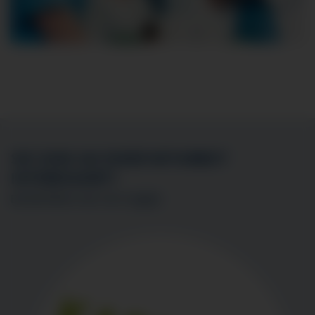
SIE SIND AN EINER MITARBEIT
INTERESSIERT?
BEWERBEN SIE SICH
HIER
!