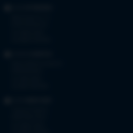
KLINIK
OTTOBEUREN
Memminger Str. 31
87724 Ottobeuren
Tel.
08332 792-0
Fax 08332 792-5416
KLINIKUM
KEMPTEN
Robert-Weixler-Straße 50
87439 Kempten
Tel.
0831 530-0
Fax 0831 530-3533
KLINIK
OBERSTDORF
Trettachstraße 16
87561 Oberstdorf
Tel.
08322 703-0