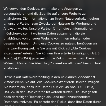
Wir verwenden Cookies, um Inhalte und Anzeigen zu
personalisieren und die Zugriffe auf unsere Website zu
analysieren. Die Informationen zu Ihrem Nutzerverhalten gehen
an unsere Partner zum Zwecke der Nutzung für Werbung und
Analysen weiter. Unsere Partner führen diese Informationen
möglicherweise mit weiteren Daten zusammen, die sie
unabhängig von unserer Website von Ihnen erhalten oder
gesammelt haben. Um diese Cookies zu nutzen, benötigen wir
Ihre Einwilligung welche Sie uns mit Klick auf „Alle Cookies
akzeptieren“ erteilen. Sie können Ihre erteilte Einwilligung (Art. 6
Abs. 1 a) DSGVO) jederzeit für die Zukunft widerrufen. Diesen
Widerruf können Sie über die „Cookie-Einstellungen“ hier im Tool
ausführen.
IHR KONTAKT ZU UNS
Hinweis auf Datenverarbeitung in den USA durch Videodienst
AMBULANZEN & SPRECHSTUNDEN
Vimeo: Wenn Sie auf "Alle Cookies akzeptieren“ klicken, willigen
Sie zudem ein, dass ihre Daten i.S.v. Art. 49 Abs. 1 S. 1 lit. a)
DSGVO in den USA verarbeitet werden dürfen. Die USA gelten
nach derzeitiger Rechtslage als Land mit unzureichendem
Wir bieten am Klinikum Kempten verschiedenen
Datenschutzniveau. Es besteht das Risiko, dass Ihre Daten durch