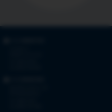
KLINIK
IMMENSTADT
Im Stillen 3
87509 Immenstadt
Tel.
08323 910-0
Fax 08323 910-350
KLINIK
MINDELHEIM
Bad Wörishoferstr. 44
87719 Mindelheim
Tel.
08261 797-0
Fax 08261 797-7160