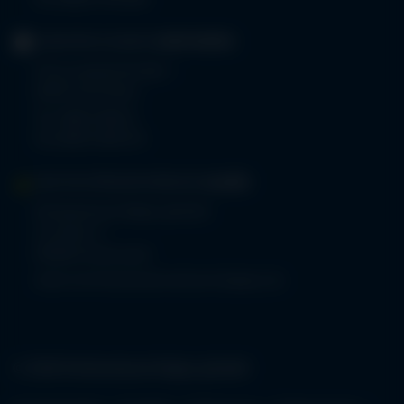
Fax 08322 703-402
GERIATRIE-KLINIKEN
SONTHOFEN
Prinz-Luitpold-Straße 1
87527 Sonthofen
Tel.
08321 804-0
Fax 08321 804-119
MVZ-FACHPRAXENVERBUND
ALLGÄU
Klinikverbund Allgäu gGmbH
Im Stillen 2
87509 Immenstadt
www.mvz-fachpraxenverbund-allgaeu.de
© 2026 Klinikverbund Allgäu gGmbH