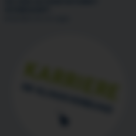
SIE SIND AN EINER MITARBEIT
INTERESSIERT?
BEWERBEN SIE SICH
HIER
!