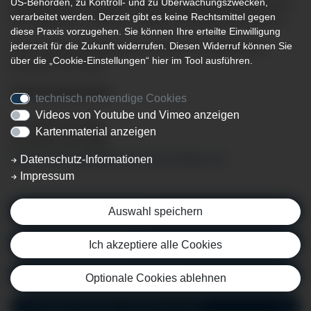
US-Behörden, zu Kontroll- und zu Überwachungszwecken,
Expertensprechstunden zu den verschiedenen Bereichen
verarbeitet werden. Derzeit gibt es keine Rechtsmittel gegen
der Allgemein-, Viszeral-, Gefäß- und Kinderchirurgie an.
diese Praxis vorzugehen. Sie können Ihre erteilte Einwilligung
jederzeit für die Zukunft widerrufen. Diesen Widerruf können Sie
Das Chefarztsekretariat von Herrn Dr. Christian Hart
über die „Cookie-Einstellungen“ hier im Tool ausführen.
erreichen Sie unter:
Chefarztsekretariat
technisch notwendige Cookies
Videos von Youtube und Vimeo anzeigen
Tel. 0831 530-3001
Kartenmaterial anzeigen
Fax 0831 530-3458
carina.schroeder
@klinikverbund-allgaeu.
de
Datenschutz-Informationen
Impressum
Allgemeine Sprechstunde
Auswahl speichern
Herniensprechstunde
Ich akzeptiere alle Cookies
Kinderchirurgische Sprechstunde
Optionale Cookies ablehnen
Privatsprechstunde Chefarzt Dr. Hart