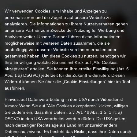
Wir verwenden Cookies, um Inhalte und Anzeigen zu
personalisieren und die Zugriffe auf unsere Website zu
analysieren. Die Informationen zu Ihrem Nutzerverhalten gehen
an unsere Partner zum Zwecke der Nutzung für Werbung und
Analysen weiter. Unsere Partner führen diese Informationen
möglicherweise mit weiteren Daten zusammen, die sie
unabhängig von unserer Website von Ihnen erhalten oder
gesammelt haben. Um diese Cookies zu nutzen, benötigen wir
Ihre Einwilligung welche Sie uns mit Klick auf „Alle Cookies
akzeptieren“ erteilen. Sie können Ihre erteilte Einwilligung (Art. 6
Abs. 1 a) DSGVO) jederzeit für die Zukunft widerrufen. Diesen
Widerruf können Sie über die „Cookie-Einstellungen“ hier im Tool
ausführen.
ÜBER UNS
Hinweis auf Datenverarbeitung in den USA durch Videodienst
DER KLINIKVERBUND ALLGÄU STELLT SICH VOR
Vimeo: Wenn Sie auf "Alle Cookies akzeptieren“ klicken, willigen
Sie zudem ein, dass ihre Daten i.S.v. Art. 49 Abs. 1 S. 1 lit. a)
DSGVO in den USA verarbeitet werden dürfen. Die USA gelten
nach derzeitiger Rechtslage als Land mit unzureichendem
Zum Klinikverbund Allgäu gGmbH gehören die sechs
Datenschutzniveau. Es besteht das Risiko, dass Ihre Daten durch