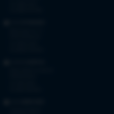
Tel.
08261 797-0
Fax 08261 797-7160
KLINIK
OTTOBEUREN
Memminger Str. 31
87724 Ottobeuren
Tel.
08332 792-0
Fax 08332 792-5416
KLINIKUM
KEMPTEN
Robert-Weixler-Straße 50
87439 Kempten
Tel.
0831 530-0
Fax 0831 530-3533
KLINIK
OBERSTDORF
Trettachstraße 16