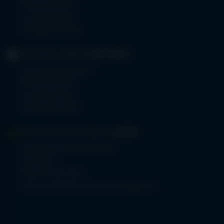
87561 Oberstdorf
Tel.
08322 703-0
Fax 08322 703-402
GERIATRIE-KLINIKEN
SONTHOFEN
Prinz-Luitpold-Straße 1
87527 Sonthofen
Tel.
08321 804-0
Fax 08321 804-119
MVZ-FACHPRAXENVERBUND
ALLGÄU
Klinikverbund Allgäu gGmbH
Im Stillen 2
87509 Immenstadt
www.mvz-fachpraxenverbund-allgaeu.de