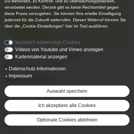
14:00 Uhr
16:00 Uhr
bis
US-Behörden, zu Kontroll- und zu Überwachungszwecken,
verarbeitet werden. Derzeit gibt es keine Rechtsmittel gegen
Ort:
diese Praxis vorzugehen. Sie können Ihre erteilte Einwilligung
Klinik Immenstadt, Aufenthaltsraum der Station B2
jederzeit für die Zukunft widerrufen. Diesen Widerruf können Sie
über die „Cookie-Einstellungen“ hier im Tool ausführen.
Organisator:
Klinik Immenstadt
technisch notwendige Cookies
Videos von Youtube und Vimeo anzeigen
Ort:
Aufenthaltsraum der Station B2
Kartenmaterial anzeigen
Zeit:
14.00 bis ca. 16.00 Uhr
Datenschutz-Informationen
Impressum
Kosten:
Spendenbasis
Auswahl speichern
Anmeldung:
unter Tel.:
08323-910 8993
Wir freuen uns, wenn ihr mit dabei seid!
Ich akzeptiere alle Cookies
Optionale Cookies ablehnen
Zurück