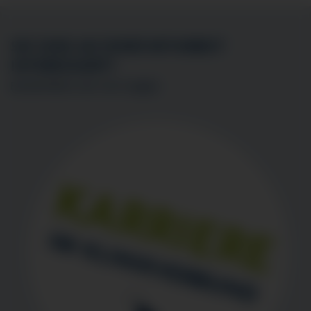
SIE SIND AN EINER MITARBEIT
INTERESSIERT?
BEWERBEN SIE SICH
HIER
!