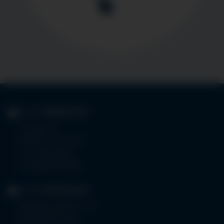
KLINIK
IMMENSTADT
Im Stillen 3
87509 Immenstadt
Tel.
08323 910-0
Fax 08323 910-350
KLINIK
MINDELHEIM
Bad Wörishoferstr. 44
87719 Mindelheim