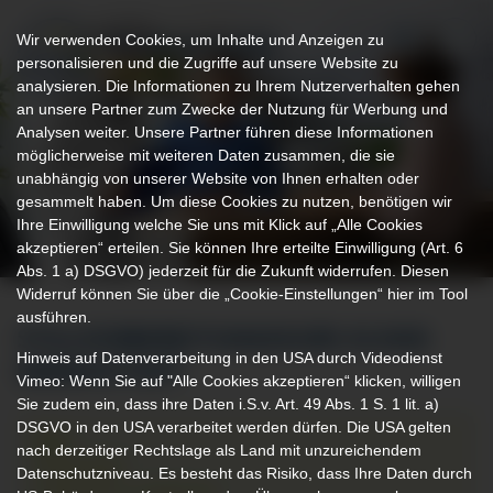
Wir verwenden Cookies, um Inhalte und Anzeigen zu
personalisieren und die Zugriffe auf unsere Website zu
analysieren. Die Informationen zu Ihrem Nutzerverhalten gehen
an unsere Partner zum Zwecke der Nutzung für Werbung und
Analysen weiter. Unsere Partner führen diese Informationen
möglicherweise mit weiteren Daten zusammen, die sie
unabhängig von unserer Website von Ihnen erhalten oder
gesammelt haben. Um diese Cookies zu nutzen, benötigen wir
Ihre Einwilligung welche Sie uns mit Klick auf „Alle Cookies
akzeptieren“ erteilen. Sie können Ihre erteilte Einwilligung (Art. 6
Abs. 1 a) DSGVO) jederzeit für die Zukunft widerrufen. Diesen
Widerruf können Sie über die „Cookie-Einstellungen“ hier im Tool
ausführen.
STILLVORBEREITUNGSKURS KLINIK
Hinweis auf Datenverarbeitung in den USA durch Videodienst
IMMENSTADT
Vimeo: Wenn Sie auf "Alle Cookies akzeptieren“ klicken, willigen
Sie zudem ein, dass ihre Daten i.S.v. Art. 49 Abs. 1 S. 1 lit. a)
DSGVO in den USA verarbeitet werden dürfen. Die USA gelten
Zeit:
nach derzeitiger Rechtslage als Land mit unzureichendem
26.08.2026
Datenschutzniveau. Es besteht das Risiko, dass Ihre Daten durch