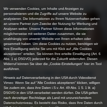
Wir verwenden Cookies, um Inhalte und Anzeigen zu
personalisieren und die Zugriffe auf unsere Website zu
analysieren. Die Informationen zu Ihrem Nutzerverhalten gehen
an unsere Partner zum Zwecke der Nutzung für Werbung und
Analysen weiter. Unsere Partner führen diese Informationen
möglicherweise mit weiteren Daten zusammen, die sie
unabhängig von unserer Website von Ihnen erhalten oder
gesammelt haben. Um diese Cookies zu nutzen, benötigen wir
Ihre Einwilligung welche Sie uns mit Klick auf „Alle Cookies
akzeptieren“ erteilen. Sie können Ihre erteilte Einwilligung (Art. 6
Abs. 1 a) DSGVO) jederzeit für die Zukunft widerrufen. Diesen
Widerruf können Sie über die „Cookie-Einstellungen“ hier im Tool
ausführen.
OFFENER STILLTREFF IM KLINIKUM
Hinweis auf Datenverarbeitung in den USA durch Videodienst
KEMPTEN
Vimeo: Wenn Sie auf "Alle Cookies akzeptieren“ klicken, willigen
Sie zudem ein, dass ihre Daten i.S.v. Art. 49 Abs. 1 S. 1 lit. a)
DSGVO in den USA verarbeitet werden dürfen. Die USA gelten
Zeit:
nach derzeitiger Rechtslage als Land mit unzureichendem
25.09.2026
Datenschutzniveau. Es besteht das Risiko, dass Ihre Daten durch