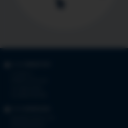
KLINIK
IMMENSTADT
Im Stillen 3
87509 Immenstadt
Tel.
08323 910-0
Fax 08323 910-350
KLINIK
MINDELHEIM
Bad Wörishoferstr. 44
87719 Mindelheim