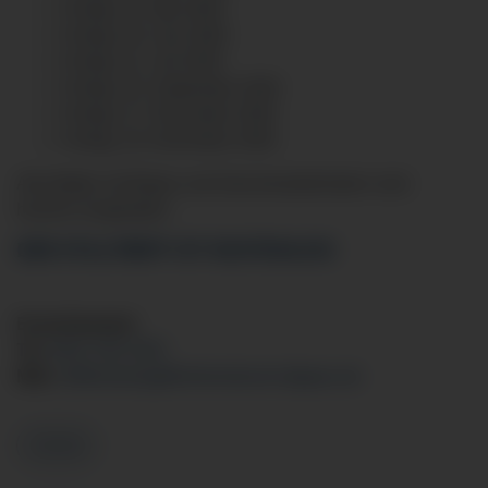
Freitag, 22. Mai 2026
Freitag, 26. Juni 2026
Freitag, 31. Juli 2026
Freitag, 25. September 2026
Freitag, 27. November 2026
Freitag, 18. Dezember 2026
Alle Mütter mit Babys und Geschwisterkindern sind
herzlich eingeladen.
DER STILLTREFF IST KOSTENLOS!
Erreichbarkeit:
Tel:
0831 530-1907
Mail:
stillberatung
@klinikverbund-allgaeu.
de
Zurück