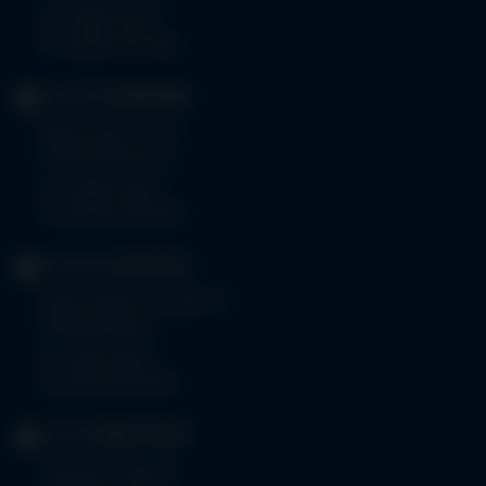
Tel.
08261 797-0
Fax 08261 797-7160
KLINIK
OTTOBEUREN
Memminger Str. 31
87724 Ottobeuren
Tel.
08332 792-0
Fax 08332 792-5416
KLINIKUM
KEMPTEN
Robert-Weixler-Straße 50
87439 Kempten
Tel.
0831 530-0
Fax 0831 530-3533
KLINIK
OBERSTDORF
Trettachstraße 16