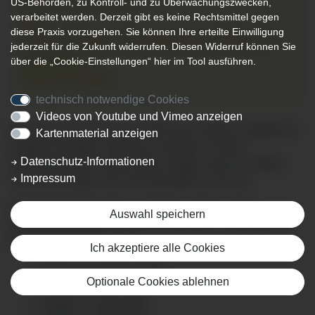
09:30 Uhr
11:30 Uhr
bis
US-Behörden, zu Kontroll- und zu Überwachungszwecken,
verarbeitet werden. Derzeit gibt es keine Rechtsmittel gegen
Ort:
diese Praxis vorzugehen. Sie können Ihre erteilte Einwilligung
Klinikum Kempten, Veranstaltungsraum Ebene C0
jederzeit für die Zukunft widerrufen. Diesen Widerruf können Sie
über die „Cookie-Einstellungen“ hier im Tool ausführen.
Organisator:
Klinikum Kempten
technisch notwendige Cookies
Videos von Youtube und Vimeo anzeigen
Wir freuen uns Ihnen auch 2026 einen offenen Stilltreff am
Kartenmaterial anzeigen
Klinikum Kempten anbieten zu können. Unsere
Datenschutz-Informationen
Stillberaterinnen sind bei allen Fragen rund ums Stillen
Impressum
sowie bei Sorgen und Unsicherheiten für Sie da.
Der Stilltreff findet jeden 2. Freitag im Monat statt!
Auswahl speichern
Veranstaltungsraum Ebene C0, von 9:30 – 11:30 Uhr, an
folgenden Terminen:
Ich akzeptiere alle Cookies
Freitag, 27. Februar 2026
Optionale Cookies ablehnen
Freitag, 27. März 2027
Freitag, 24. April 2026