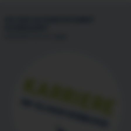
SIE SIND AN EINER MITARBEIT
INTERESSIERT?
BEWERBEN SIE SICH
HIER
!