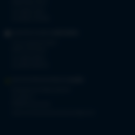
87561 Oberstdorf
Tel.
08322 703-0
Fax 08322 703-402
GERIATRIE-KLINIKEN
SONTHOFEN
Prinz-Luitpold-Straße 1
87527 Sonthofen
Tel.
08321 804-0
Fax 08321 804-119
MVZ-FACHPRAXENVERBUND
ALLGÄU
Klinikverbund Allgäu gGmbH
Im Stillen 2
87509 Immenstadt
www.mvz-fachpraxenverbund-allgaeu.de