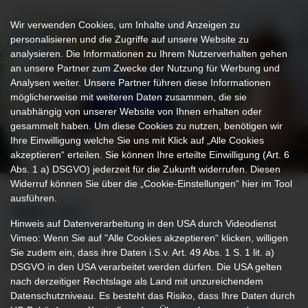
Wir verwenden Cookies, um Inhalte und Anzeigen zu
personalisieren und die Zugriffe auf unsere Website zu
analysieren. Die Informationen zu Ihrem Nutzerverhalten gehen
an unsere Partner zum Zwecke der Nutzung für Werbung und
Analysen weiter. Unsere Partner führen diese Informationen
möglicherweise mit weiteren Daten zusammen, die sie
unabhängig von unserer Website von Ihnen erhalten oder
gesammelt haben. Um diese Cookies zu nutzen, benötigen wir
Ihre Einwilligung welche Sie uns mit Klick auf „Alle Cookies
akzeptieren“ erteilen. Sie können Ihre erteilte Einwilligung (Art. 6
Abs. 1 a) DSGVO) jederzeit für die Zukunft widerrufen. Diesen
Widerruf können Sie über die „Cookie-Einstellungen“ hier im Tool
ausführen.
ÜBER UNS
Hinweis auf Datenverarbeitung in den USA durch Videodienst
DER KLINIKVERBUND ALLGÄU STELLT SICH VOR
Vimeo: Wenn Sie auf "Alle Cookies akzeptieren“ klicken, willigen
Sie zudem ein, dass ihre Daten i.S.v. Art. 49 Abs. 1 S. 1 lit. a)
DSGVO in den USA verarbeitet werden dürfen. Die USA gelten
nach derzeitiger Rechtslage als Land mit unzureichendem
Zum Klinikverbund Allgäu gGmbH gehören die sechs
Datenschutzniveau. Es besteht das Risiko, dass Ihre Daten durch