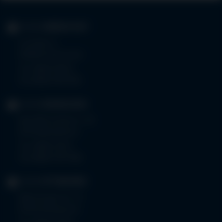
KLINIK
IMMENSTADT
Im Stillen 3
87509 Immenstadt
Tel.
08323 910-0
Fax 08323 910-350
KLINIK
MINDELHEIM
Bad Wörishoferstr. 44
87719 Mindelheim
Tel.
08261 797-0
Fax 08261 797-7160
KLINIK
OTTOBEUREN
Memminger Str. 31
87724 Ottobeuren