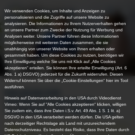
Wir verwenden Cookies, um Inhalte und Anzeigen zu
personalisieren und die Zugriffe auf unsere Website zu
analysieren. Die Informationen zu Ihrem Nutzerverhalten gehen
an unsere Partner zum Zwecke der Nutzung für Werbung und
Analysen weiter. Unsere Partner führen diese Informationen
möglicherweise mit weiteren Daten zusammen, die sie
unabhängig von unserer Website von Ihnen erhalten oder
gesammelt haben. Um diese Cookies zu nutzen, benötigen wir
Ihre Einwilligung welche Sie uns mit Klick auf „Alle Cookies
akzeptieren“ erteilen. Sie können Ihre erteilte Einwilligung (Art. 6
Abs. 1 a) DSGVO) jederzeit für die Zukunft widerrufen. Diesen
Widerruf können Sie über die „Cookie-Einstellungen“ hier im Tool
ausführen.
EINLADUNG ZUM
Hinweis auf Datenverarbeitung in den USA durch Videodienst
INFORMATIONSABEND FÜR
Vimeo: Wenn Sie auf "Alle Cookies akzeptieren“ klicken, willigen
Sie zudem ein, dass ihre Daten i.S.v. Art. 49 Abs. 1 S. 1 lit. a)
SCHWANGERE UND IHRE PARTNER
DSGVO in den USA verarbeitet werden dürfen. Die USA gelten
nach derzeitiger Rechtslage als Land mit unzureichendem
Datenschutzniveau. Es besteht das Risiko, dass Ihre Daten durch
Zeit: