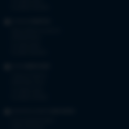
Tel.
08332 792-0
Fax 08332 792-5416
KLINIKUM
KEMPTEN
Robert-Weixler-Straße 50
87439 Kempten
Tel.
0831 530-0
Fax 0831 530-3533
KLINIK
OBERSTDORF
Trettachstraße 16
87561 Oberstdorf
Tel.
08322 703-0
Fax 08322 703-402
GERIATRIE-KLINIKEN
SONTHOFEN
Prinz-Luitpold-Straße 1
87527 Sonthofen