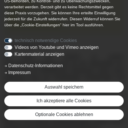
US-Behörden, zu Kontroll- und zu Überwachungszwecken,
23.11.2026
verarbeitet werden. Derzeit gibt es keine Rechtsmittel gegen
19:00 Uhr
diese Praxis vorzugehen. Sie können Ihre erteilte Einwilligung
Ort:
jederzeit für die Zukunft widerrufen. Diesen Widerruf können Sie
Casino, Klinik Mindelheim
über die „Cookie-Einstellungen“ hier im Tool ausführen.
technisch notwendige Cookies
Liebe werdende Eltern,
Videos von Youtube und Vimeo anzeigen
Kartenmaterial anzeigen
wir laden Sie herzlich zu unserer
Informationsveranstaltung rund um die Geburtshilfe ein.
Datenschutz-Informationen
Lernen Sie die Mindelheimer Hebammen sowie unser
Impressum
erfahrenes Team aus Gynäkologen, Anästhesisten und
Kinderärzten kennen.
Auswahl speichern
Erfahren Sie alles über die moderne medizinische
Ich akzeptiere alle Cookies
Betreuung während Schwangerschaft, Geburt und
Wochenbett.
Optionale Cookies ablehnen
Wenn es die aktuelle Belegungssituation erlaubt, bieten
wir Ihnen eine Führung durch den Kreißsaal an.