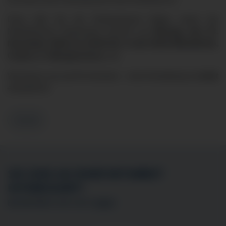
Dazu lädt Sie der Klinikverbund Allgäu sowie die
Mindelheimer Hebammen herzlich am
Montag, den
23.
November 2026
um 19:00 Uhr, in die Klinik Mindelheim,
Casino, 6. Obergeschoss
, ein.
Wir freuen uns auf Ihr Kommen – eine Anmeldung ist
nicht
erforderlich!
Zurück
SIE SIND AN EINER MITARBEIT
INTERESSIERT?
BEWERBEN SIE SICH
HIER
!