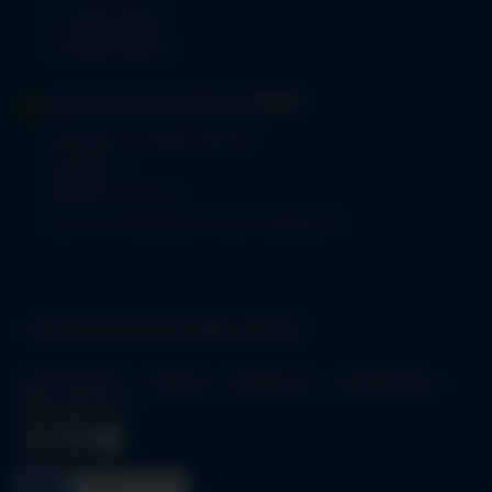
Tel.
08321 804-0
Fax 08321 804-119
MVZ-FACHPRAXENVERBUND
ALLGÄU
Klinikverbund Allgäu gGmbH
Im Stillen 2
87509 Immenstadt
www.mvz-fachpraxenverbund-allgaeu.de
© 2026 Klinikverbund Allgäu gGmbH
Karriereportal
Kontakt
Impressum
Datenschutz
Öffnungszeiten